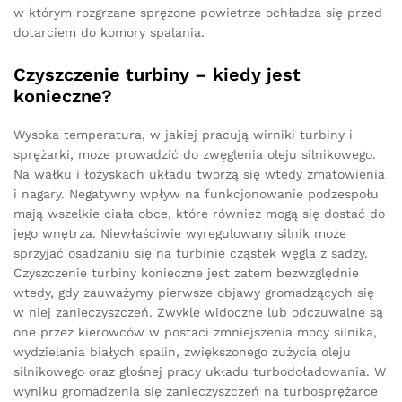
w którym rozgrzane sprężone powietrze ochładza się przed
dotarciem do komory spalania.
Czyszczenie turbiny – kiedy jest
konieczne?
Wysoka temperatura, w jakiej pracują wirniki turbiny i
sprężarki, może prowadzić do zwęglenia oleju silnikowego.
Na wałku i łożyskach układu tworzą się wtedy zmatowienia
i nagary. Negatywny wpływ na funkcjonowanie podzespołu
mają wszelkie ciała obce, które również mogą się dostać do
jego wnętrza. Niewłaściwie wyregulowany silnik może
sprzyjać osadzaniu się na turbinie cząstek węgla z sadzy.
Czyszczenie turbiny konieczne jest zatem bezwzględnie
wtedy, gdy zauważymy pierwsze objawy gromadzących się
w niej zanieczyszczeń. Zwykle widoczne lub odczuwalne są
one przez kierowców w postaci zmniejszenia mocy silnika,
wydzielania białych spalin, zwiększonego zużycia oleju
silnikowego oraz głośnej pracy układu turbodoładowania. W
wyniku gromadzenia się zanieczyszczeń na turbosprężarce