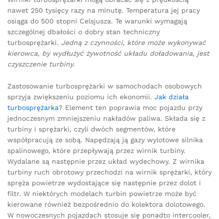
nawet 250 tysięcy razy na minutę. Temperatura jej pracy
osiąga do 500 stopni Celsjusza. Te warunki wymagają
szczególnej dbałości o dobry stan techniczny
turbosprężarki.
Jedną z czynności, które może wykonywać
kierowca, by wydłużyć żywotność układu doładowania, jest
czyszczenie turbiny.
Zastosowanie turbosprężarki w samochodach osobowych
sprzyja zwiększeniu poziomu ich ekonomii.
Jak działa
turbosprężarka
? Element ten poprawia moc pojazdu przy
jednoczesnym zmniejszeniu nakładów paliwa. Składa się z
turbiny i sprężarki, czyli dwóch segmentów, które
współpracują ze sobą. Napędzają ją gazy wylotowe silnika
spalinowego, które przepływają przez wirnik turbiny.
Wydalane są następnie przez układ wydechowy. Z wirnika
turbiny ruch obrotowy przechodzi na wirnik sprężarki, który
spręża powietrze wydostające się następnie przez dolot i
filtr. W niektórych modelach turbin powietrze może być
kierowane również bezpośrednio do kolektora dolotowego.
W nowoczesnych pojazdach stosuje się ponadto intercooler,