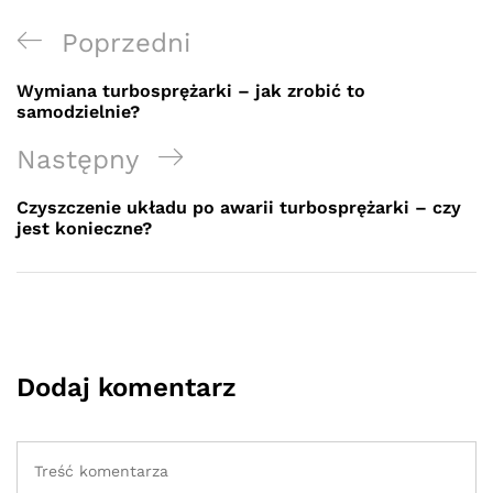
Nawigacja
Previous
Poprzedni
wpisu
Post
Wymiana turbosprężarki – jak zrobić to
samodzielnie?
Next
Następny
Post
Czyszczenie układu po awarii turbosprężarki – czy
jest konieczne?
Dodaj komentarz