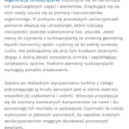
Regeneracja turbosprężarek
rozpoczyna się od demontażu
ich poszczególnych części i elementów. Znajdujące się na
nich osady usuwa się za pomocą rozpuszczalnika
organicznego. W pozbyciu się pozostałych zanieczyszczeń
pomocne okazują się ultradźwięki, które rozbijają
nieczystości podczas wykonywania tzw. płuczek. Jeżeli
mamy do czynienia z turbosprężarką ze zmienną geometrią,
łopatki kierownicy spalin czyścimy aż do pełnej swobody
ruchu. Nie posługujemy się przy tym środkami ściernymi,
dbając o dobrą jakość wyważenia wirnika i zapobiegając
zwiększeniu oporów. Niektóre elementy turbosprężarki
wymagają ponadto piaskowania.
Dopiero po dokładnym wyczyszczeniu turbiny z całego
pokrywającego ją brudu serwisant jest w stanie dostrzec
wszystkie jej uszkodzenia i usterki. Wówczas przystępuje
się do wymiany koniecznych komponentów na nowe i do
ponownego ich montażu w podzespole. Czynności te należy
wykonywać w jałowych warunkach, by zapobiec kolejnym
zanieczyszczeniom mogącym skutkować ponownymi
awariami.