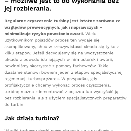
– możliwe jest to do wykonania bez
jej rozbierania.
Regularne czyszczenie turbiny jest istotne zarówno ze
względów prewencyjnych, jak i naprawczych –
minimalizuje ryzyko powstania awarii.
Wielu
użytkownikom pojazdów proces ten wydaje się
skomplikowany, choć w rzeczywistości składa się tylko z
kilku etapów. Jeżeli decydujemy się na wyczyszczenie
układu z powodu istniejących w nim usterek i awarii,
powinniśmy skorzystać z pomocy fachowców. Takie
działanie stanowi bowiem jeden z etapów specjalistycznej
regeneracji turbosprężarek. W przypadku, gdy
profilaktycznie chcemy wykonać proces czyszczenia,
turbinę można zdemontować z pojazdu lub wyczyścić ją
bez rozbierania, ale z użyciem specjalistycznych preparatów
do turbin.
Jak działa turbina?
Wirniki turbosprężarki mogą obracać się z prędkością