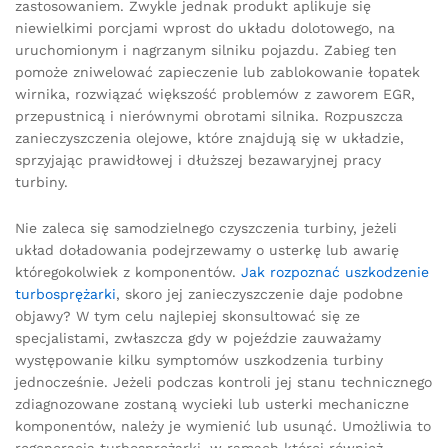
zastosowaniem. Zwykle jednak produkt aplikuje się
niewielkimi porcjami wprost do układu dolotowego, na
uruchomionym i nagrzanym silniku pojazdu. Zabieg ten
pomoże zniwelować zapieczenie lub zablokowanie łopatek
wirnika, rozwiązać większość problemów z zaworem EGR,
przepustnicą i nierównymi obrotami silnika. Rozpuszcza
zanieczyszczenia olejowe, które znajdują się w układzie,
sprzyjając prawidłowej i dłuższej bezawaryjnej pracy
turbiny.
Nie zaleca się samodzielnego czyszczenia turbiny, jeżeli
układ doładowania podejrzewamy o usterkę lub awarię
któregokolwiek z komponentów.
Jak rozpoznać uszkodzenie
turbosprężarki
, skoro jej zanieczyszczenie daje podobne
objawy? W tym celu najlepiej skonsultować się ze
specjalistami, zwłaszcza gdy w pojeździe zauważamy
występowanie kilku symptomów uszkodzenia turbiny
jednocześnie. Jeżeli podczas kontroli jej stanu technicznego
zdiagnozowane zostaną wycieki lub usterki mechaniczne
komponentów, należy je wymienić lub usunąć. Umożliwia to
regeneracja turbosprężarki, w ramach której również