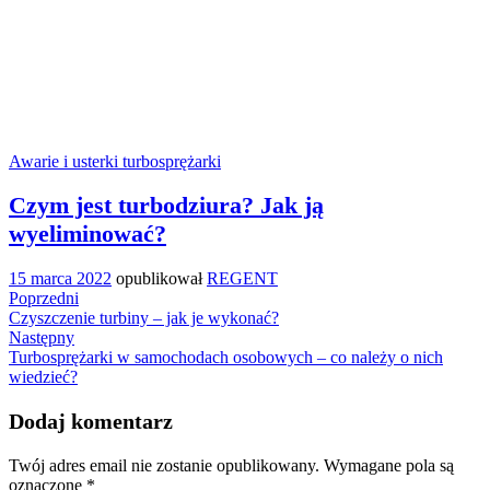
Awarie i usterki turbosprężarki
Czym jest turbodziura? Jak ją
wyeliminować?
15 marca 2022
opublikował
REGENT
Nawigacja
Previous
Poprzedni
Post
Czyszczenie turbiny – jak je wykonać?
wpisu
Next
Następny
Post
Turbosprężarki w samochodach osobowych – co należy o nich
wiedzieć?
Dodaj komentarz
Twój adres email nie zostanie opublikowany.
Wymagane pola są
oznaczone
*