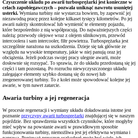
Czyszczenie układu po awarii turbosprężarki jest konieczne w
celach zapobiegawczych – pozwala uniknąć nawrotu usuniętej
usterki.
Wymiana turbiny nie wystarcza bowiem, by zapewnić jej
niezawodną pracę przez kolejne kilkaset tysięcy kilometrów. Po jej
awarii należy skontrolować lub wymienić te elementy pojazdu,
które bezpośrednio z nią współpracują. Do najważniejszych części
należą: przewody olejowe wraz z olejem silnikowym, przewód
intercoolera i sam intercooler, filtr powietrza. Turbosprężarka jest
szczególnie narażona na uszkodzenia. Dzieje się tak głównie ze
względu na wysokie temperatury, jakie w niej panują oraz jej
obciążenia. Jeżeli podczas swojej pracy ulegnie awarii, może
dosłownie się rozsypać. To sprawia, że do układu przedostaną się jej
części i tam pozostaną. Po rozruchu niewyczyszczonego układu
zalegające elementy szybko dostaną się do nowej lub
zregenerowanej turbiny. To z kolei może spowodować kolejne jej
awarie, w tym nawet zatarcie.
Awaria turbiny a jej regeneracja
W procesie regeneracji i wymiany układu doładowania istotne jest
poznanie
przyczyny awarii turbosprężarki
znajdującej się w naszym
pojeździe. Bez sprawdzenia wszystkich czynników, które mogłyby
mieć wpływ na powstanie awarii w prawidłowym sposobie
funkcjonowania turbiny, niemożliwa jest jej efektywna wymiana i
naprawa. Ponieważ przyczyn uszkodzeń może być wiele, ich