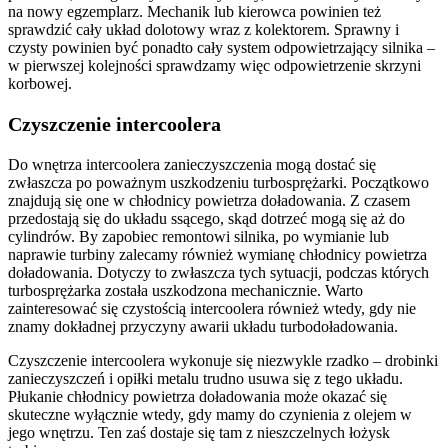
na nowy egzemplarz. Mechanik lub kierowca powinien też
sprawdzić cały układ dolotowy wraz z kolektorem. Sprawny i
czysty powinien być ponadto cały system odpowietrzający silnika –
w pierwszej kolejności sprawdzamy więc odpowietrzenie skrzyni
korbowej.
Czyszczenie intercoolera
Do wnętrza intercoolera zanieczyszczenia mogą dostać się
zwłaszcza po poważnym uszkodzeniu turbosprężarki. Początkowo
znajdują się one w chłodnicy powietrza doładowania. Z czasem
przedostają się do układu ssącego, skąd dotrzeć mogą się aż do
cylindrów. By zapobiec remontowi silnika, po wymianie lub
naprawie turbiny zalecamy również wymianę chłodnicy powietrza
doładowania. Dotyczy to zwłaszcza tych sytuacji, podczas których
turbosprężarka została uszkodzona mechanicznie. Warto
zainteresować się czystością intercoolera również wtedy, gdy nie
znamy dokładnej przyczyny awarii układu turbodoładowania.
Czyszczenie intercoolera wykonuje się niezwykle rzadko – drobinki
zanieczyszczeń i opiłki metalu trudno usuwa się z tego układu.
Płukanie chłodnicy powietrza doładowania może okazać się
skuteczne wyłącznie wtedy, gdy mamy do czynienia z olejem w
jego wnętrzu. Ten zaś dostaje się tam z nieszczelnych łożysk