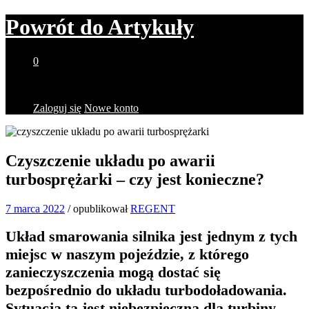
Powrót do
Artykuły
0
Brak produktów w koszyku.
Zaloguj się
Nowe konto
Czyszczenie układu po awarii
turbosprężarki – czy jest konieczne?
7 marca 2022
/
opublikował
REGENT
Układ smarowania silnika jest jednym z tych
miejsc w naszym pojeździe, z którego
zanieczyszczenia mogą dostać się
bezpośrednio do układu turbodoładowania.
Sytuacja ta jest niebezpieczna dla turbiny