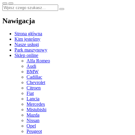
Nawigacja
Strona główna
Kim jesteśmy
Nasze usługi
Park maszynowy
Sklep online
Alfa Romeo
Audi
BMW
Cadillac
Chevrolet
Citroen
Fiat
Lancia
Mercedes
Mistubishi
Mazda
Nissan
Opel
Peugeot