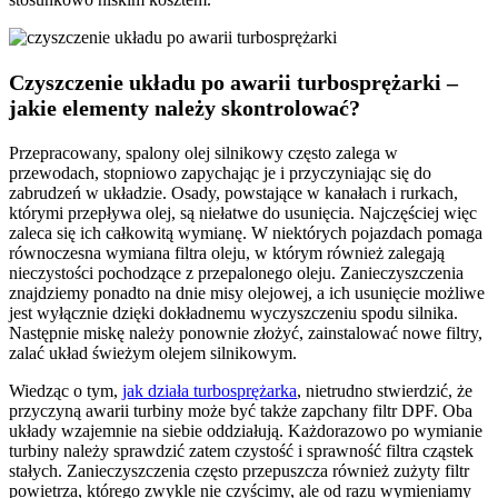
Czyszczenie układu po awarii turbosprężarki –
jakie elementy należy skontrolować?
Przepracowany, spalony olej silnikowy często zalega w
przewodach, stopniowo zapychając je i przyczyniając się do
zabrudzeń w układzie. Osady, powstające w kanałach i rurkach,
którymi przepływa olej, są niełatwe do usunięcia. Najczęściej więc
zaleca się ich całkowitą wymianę. W niektórych pojazdach pomaga
równoczesna wymiana filtra oleju, w którym również zalegają
nieczystości pochodzące z przepalonego oleju. Zanieczyszczenia
znajdziemy ponadto na dnie misy olejowej, a ich usunięcie możliwe
jest wyłącznie dzięki dokładnemu wyczyszczeniu spodu silnika.
Następnie miskę należy ponownie złożyć, zainstalować nowe filtry,
zalać układ świeżym olejem silnikowym.
Wiedząc o tym,
jak działa turbosprężarka
, nietrudno stwierdzić, że
przyczyną awarii turbiny może być także zapchany filtr DPF. Oba
układy wzajemnie na siebie oddziałują. Każdorazowo po wymianie
turbiny należy sprawdzić zatem czystość i sprawność filtra cząstek
stałych. Zanieczyszczenia często przepuszcza również zużyty filtr
powietrza, którego zwykle nie czyścimy, ale od razu wymieniamy