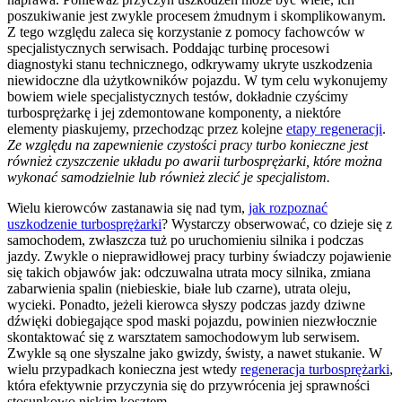
poszukiwanie jest zwykle procesem żmudnym i skomplikowanym.
Z tego względu zaleca się korzystanie z pomocy fachowców w
specjalistycznych serwisach. Poddając turbinę procesowi
diagnostyki stanu technicznego, odkrywamy ukryte uszkodzenia
niewidoczne dla użytkowników pojazdu. W tym celu wykonujemy
bowiem wiele specjalistycznych testów, dokładnie czyścimy
turbosprężarkę i jej zdemontowane komponenty, a niektóre
elementy piaskujemy, przechodząc przez kolejne
etapy regeneracji
.
Ze względu na zapewnienie czystości pracy turbo konieczne jest
również czyszczenie układu po awarii turbosprężarki, które można
wykonać samodzielnie lub również zlecić je specjalistom.
Wielu kierowców zastanawia się nad tym,
jak rozpoznać
uszkodzenie turbosprężarki
? Wystarczy obserwować, co dzieje się z
samochodem, zwłaszcza tuż po uruchomieniu silnika i podczas
jazdy. Zwykle o nieprawidłowej pracy turbiny świadczy pojawienie
się takich objawów jak: odczuwalna utrata mocy silnika, zmiana
zabarwienia spalin (niebieskie, białe lub czarne), utrata oleju,
wycieki. Ponadto, jeżeli kierowca słyszy podczas jazdy dziwne
dźwięki dobiegające spod maski pojazdu, powinien niezwłocznie
skontaktować się z warsztatem samochodowym lub serwisem.
Zwykle są one słyszalne jako gwizdy, świsty, a nawet stukanie. W
wielu przypadkach konieczna jest wtedy
regeneracja turbosprężarki
,
która efektywnie przyczynia się do przywrócenia jej sprawności
stosunkowo niskim kosztem.