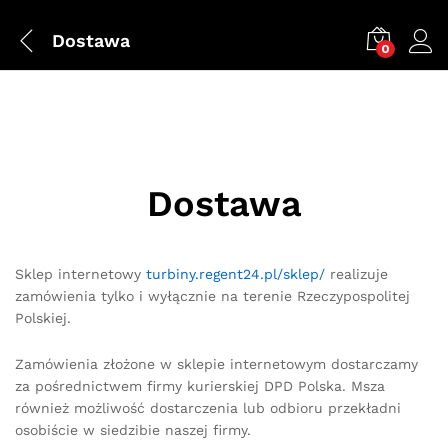
Dostawa
0
Dostawa
Sklep internetowy
turbiny.regent24.pl/sklep/
realizuje
zamówienia tylko i wyłącznie na terenie Rzeczypospolitej
Polskiej.
Zamówienia złożone w sklepie internetowym dostarczamy
za pośrednictwem firmy kurierskiej DPD Polska. Msza
również możliwość dostarczenia lub odbioru przekładni
osobiście w siedzibie naszej firmy.