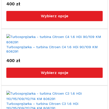
stro
400
zł
pro
Ten
pro
Wybierz opcje
ma
wie
war
Opc
moż
wyb
Turbosprężarka – turbina Citroen C4 1.6 HDi 90/109 KM
806291
na
stro
400
zł
pro
Ten
pro
Wybierz opcje
ma
wie
war
Opc
moż
wyb
Turbosprężarka – turbina Citroen C3 1.6 HDi
110/115/109/112/114 KM 806291
na