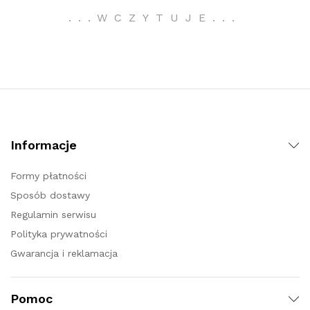
moż
.
.
.
WCZYTUJE
.
.
.
wyb
na
stro
pro
Informacje
Formy płatności
Sposób dostawy
Regulamin serwisu
Polityka prywatności
Gwarancja i reklamacja
Pomoc