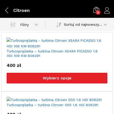
Citroen
0
Sortuj od najnowszych
Filtry
Turbosprężarka – turbina Citroen XSARA PICASSO 1.6
HDi 109 KM 806291
400
zł
Ten
pro
Wybierz opcje
ma
wie
war
Opc
moż
Turbosprężarka – turbina Citroen DS5 1.6 HDi 806291
wyb