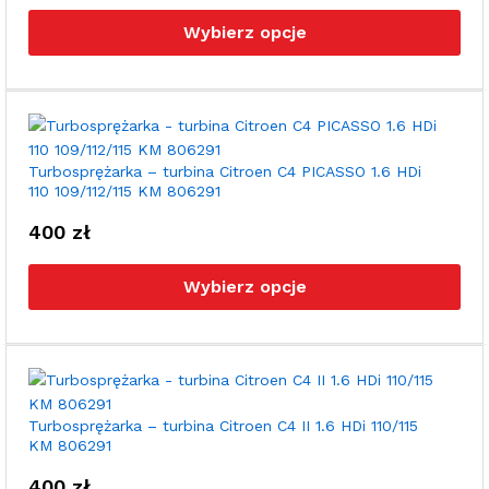
pro
Wybierz opcje
ma
wie
war
Opc
moż
wyb
Turbosprężarka – turbina Citroen C4 PICASSO 1.6 HDi
110 109/112/115 KM 806291
na
stro
400
zł
pro
Ten
pro
Wybierz opcje
ma
wie
war
Opc
moż
wyb
Turbosprężarka – turbina Citroen C4 II 1.6 HDi 110/115
KM 806291
na
stro
400
zł