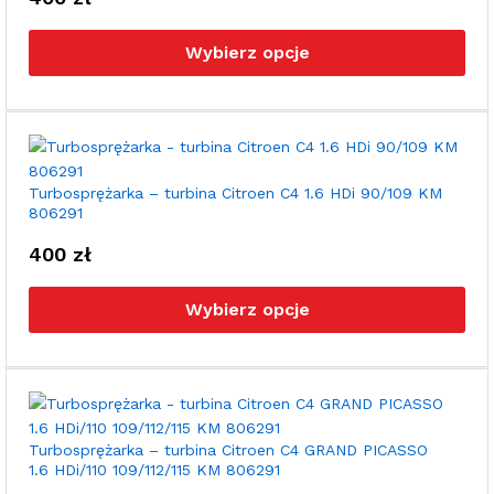
pro
Ten
pro
Wybierz opcje
ma
wie
war
Opc
moż
wyb
Turbosprężarka – turbina Citroen C4 1.6 HDi 90/109 KM
806291
na
stro
400
zł
pro
Ten
pro
Wybierz opcje
ma
wie
war
Opc
moż
wyb
Turbosprężarka – turbina Citroen C4 GRAND PICASSO
1.6 HDi/110 109/112/115 KM 806291
na