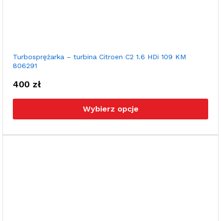
Turbosprężarka – turbina Citroen C2 1.6 HDi 109 KM
806291
400
zł
Ten
pro
Wybierz opcje
ma
wie
war
Opc
moż
wyb
na
stro
pro