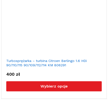
Turbosprężarka – turbina Citroen Berlingo 1.6 HDi
90/110/115 90/109/112/114 KM 806291
400
zł
Ten
pro
Wybierz opcje
ma
wie
war
Opc