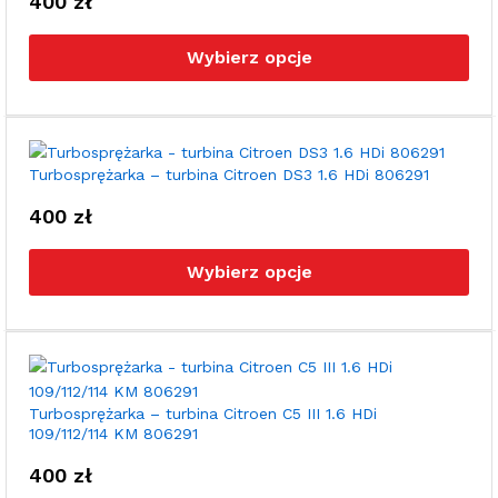
400
zł
na
Ten
stro
pro
pro
Wybierz opcje
ma
wie
war
Opc
moż
Turbosprężarka – turbina Citroen DS3 1.6 HDi 806291
wyb
400
zł
na
Ten
stro
pro
pro
Wybierz opcje
ma
wie
war
Opc
moż
wyb
Turbosprężarka – turbina Citroen C5 III 1.6 HDi
109/112/114 KM 806291
na
stro
400
zł
pro
Ten