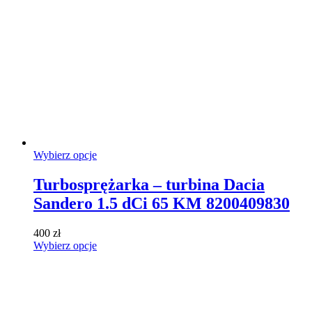
Ten
Wybierz opcje
produkt
ma
Turbosprężarka – turbina Dacia
wiele
Sandero 1.5 dCi 65 KM 8200409830
wariantów.
Opcje
można
400
zł
wybrać
Ten
Wybierz opcje
na
produkt
stronie
ma
produktu
wiele
wariantów.
Opcje