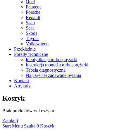
Opel
Peugeot
Porsche
Renault
Saab
Seat
Skoda
Toyota
Volkswagen
Przekładnie
Porady techniczne
Identyfikacja turbosprężarki
Instrukcja montażu turbosprężarki
Tabela diagnostyczna
Najczęściej zadawane pytania
Kontakt
Artykuły
Koszyk
Brak produktów w koszyku.
Zamknij
Start
Menu
Szukaj
0
Koszyk