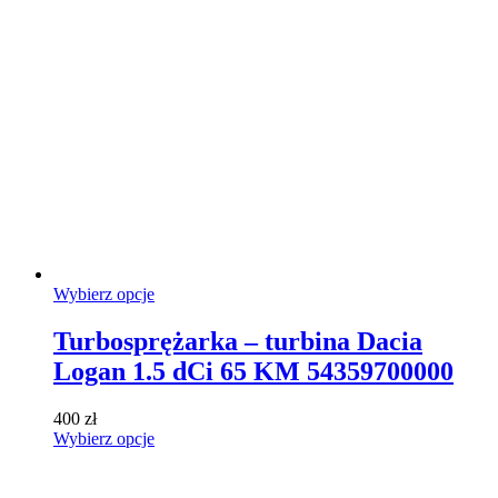
wariantów.
Opcje
można
wybrać
na
stronie
produktu
Ten
Wybierz opcje
produkt
ma
Turbosprężarka – turbina Dacia
wiele
Logan 1.5 dCi 65 KM 54359700000
wariantów.
Opcje
można
400
zł
wybrać
Ten
Wybierz opcje
na
produkt
stronie
ma
produktu
wiele