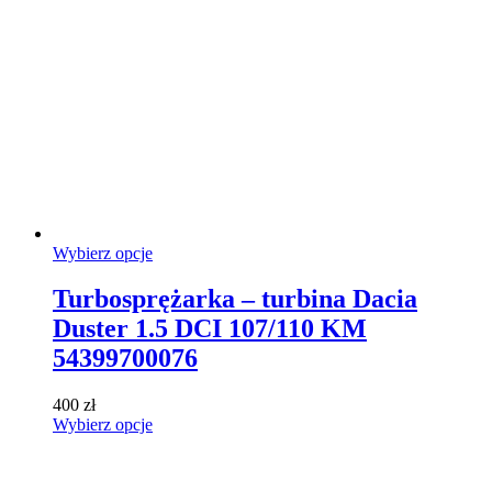
można
wybrać
na
stronie
produktu
Ten
Wybierz opcje
produkt
ma
Turbosprężarka – turbina Dacia
wiele
Duster 1.5 DCI 107/110 KM
wariantów.
Opcje
54399700076
można
wybrać
400
zł
na
Ten
Wybierz opcje
stronie
produkt
produktu
ma
wiele