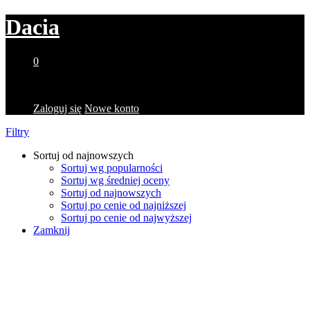
Dacia
0
Brak produktów w koszyku.
Zaloguj się
Nowe konto
Filtry
Sortuj od najnowszych
Sortuj wg popularności
Sortuj wg średniej oceny
Sortuj od najnowszych
Sortuj po cenie od najniższej
Sortuj po cenie od najwyższej
Zamknij