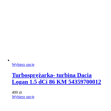
wariantów.
Opcje
można
wybrać
na
stronie
produktu
Ten
Wybierz opcje
produkt
ma
Turbosprężarka- turbina Dacia
wiele
Logan 1.5 dCi 86 KM 54359700012
wariantów.
Opcje
można
400
zł
wybrać
Ten
Wybierz opcje
na
produkt
stronie
ma
produktu
wiele