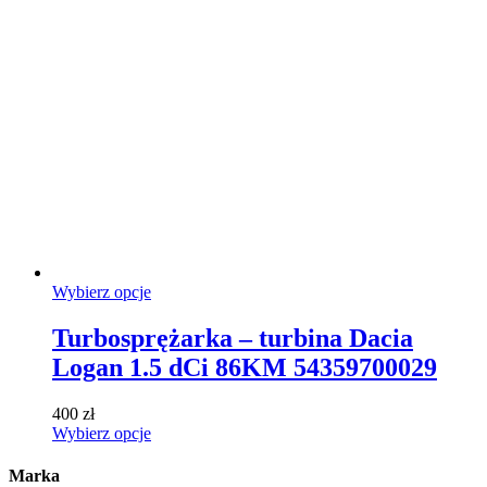
wariantów.
Opcje
można
wybrać
na
stronie
produktu
Ten
Wybierz opcje
produkt
ma
Turbosprężarka – turbina Dacia
wiele
Logan 1.5 dCi 86KM 54359700029
wariantów.
Opcje
można
400
zł
wybrać
Ten
Wybierz opcje
na
produkt
stronie
ma
Marka
produktu