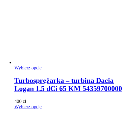
można
wybrać
na
stronie
produktu
Ten
Wybierz opcje
produkt
ma
Turbosprężarka – turbina Dacia
wiele
Logan 1.5 dCi 65 KM 54359700000
wariantów.
Opcje
można
400
zł
wybrać
Ten
Wybierz opcje
na
produkt
stronie
ma
produktu
wiele
wariantów.
Opcje