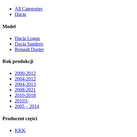
wiele
wariantów.
All Categories
Opcje
Dacia
można
wybrać
Model
na
stronie
Dacia Logan
produktu
Dacia Sandero
Renault Duster
Rok produkcji
2000-2012
2004-2012
2004-2013
2008-2021
2010-2018
20103-
2005 – 2014
Producent części
KKK