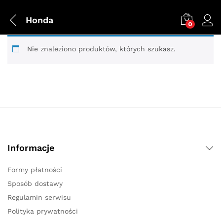
Honda
0
Nie znaleziono produktów, których szukasz.
Informacje
Formy płatności
Sposób dostawy
Regulamin serwisu
Polityka prywatności