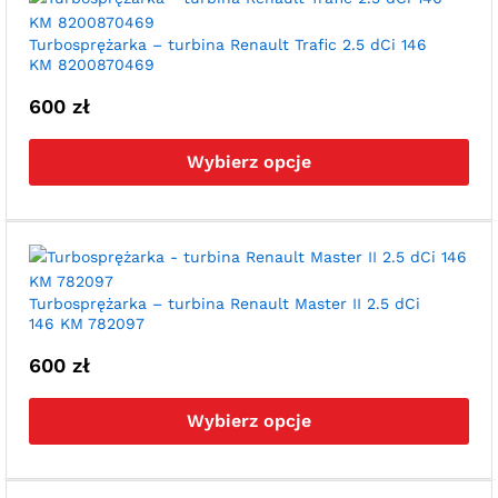
moż
wyb
Turbosprężarka – turbina Renault Trafic 2.5 dCi 146
KM 8200870469
na
str
600
zł
pro
Ten
pro
Wybierz opcje
ma
wie
war
Opc
moż
wyb
Turbosprężarka – turbina Renault Master II 2.5 dCi
146 KM 782097
na
str
600
zł
pro
Ten
pro
Wybierz opcje
ma
wie
war