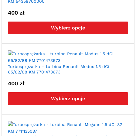
KM 54359700000
na
str
400
zł
pro
Ten
pro
Wybierz opcje
ma
wie
war
Opc
moż
wyb
Turbosprężarka – turbina Renault Modus 1.5 dCi
65/82/88 KM 7701473673
na
str
400
zł
pro
Ten
pro
Wybierz opcje
ma
wie
war
Opc
moż