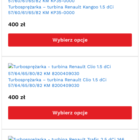
wyb
Turbosprężarka – turbina Renault Kangoo 1.5 dCi
57/60/61/65/82 KM KP35-0000
na
str
400
zł
pro
Ten
pro
Wybierz opcje
ma
wie
war
Opc
moż
wyb
Turbosprężarka – turbina Renault Clio 1.5 dCi
57/64/65/80/82 KM 8200409030
na
str
400
zł
pro
Ten
pro
Wybierz opcje
ma
wie
war
Opc