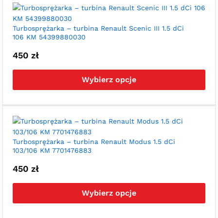
Opc
moż
wyb
Turbosprężarka – turbina Renault Scenic III 1.5 dCi
106 KM 54399880030
na
str
450
zł
pro
Ten
pro
Wybierz opcje
ma
wie
war
Opc
moż
wyb
Turbosprężarka – turbina Renault Modus 1.5 dCi
103/106 KM 7701476883
na
str
450
zł
pro
Ten
pro
Wybierz opcje
ma
wie