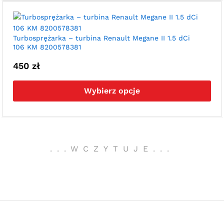
war
Opc
moż
wyb
Turbosprężarka – turbina Renault Megane II 1.5 dCi
106 KM 8200578381
na
str
450
zł
pro
Ten
pro
Wybierz opcje
ma
wie
war
Opc
moż
.
.
.
WCZYTUJE
.
.
.
wyb
na
str
pro