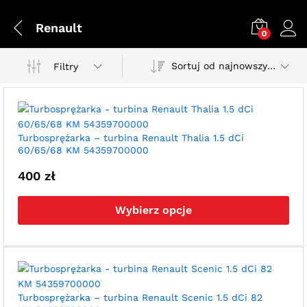
Renault
0
Sortuj od najnowszych
Filtry
Turbosprężarka – turbina Renault Thalia 1.5 dCi
60/65/68 KM 54359700000
400
zł
Ten
pro
Wybierz opcje
ma
wie
war
Opc
moż
wyb
Turbosprężarka – turbina Renault Scenic 1.5 dCi 82