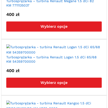
wyb
Turbosprężarka – turbina Renault Megane 1.5 dCi 82
KM 7711135037
na
str
400
zł
pro
Ten
pro
Wybierz opcje
ma
wie
war
Opc
moż
wyb
Turbosprężarka – turbina Renault Logan 1.5 dCi 65/68
KM 54359700000
na
str
400
zł
pro
Ten
pro
Wybierz opcje
ma
wie
war
Opc
moż