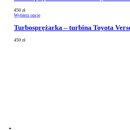
wiele
wariantów.
450
zł
Opcje
Ten
Wybierz opcje
można
produkt
wybrać
ma
Turbosprężarka – turbina Toyota Ver
na
wiele
stronie
wariantów.
produktu
450
zł
Opcje
można
wybrać
na
stronie
produktu