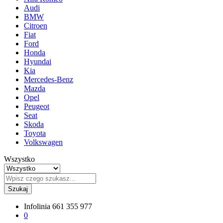
Audi
BMW
Citroen
Fiat
Ford
Honda
Hyundai
Kia
Mercedes-Benz
Mazda
Opel
Peugeot
Seat
Skoda
Toyota
Volkswagen
Wszystko
Szukaj
Infolinia
661 355 977
0