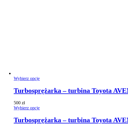
Ten
Wybierz opcje
produkt
ma
Turbosprężarka – turbina Toyota AV
wiele
wariantów.
500
zł
Opcje
Ten
Wybierz opcje
można
produkt
wybrać
ma
Turbosprężarka – turbina Toyota AV
na
wiele
stronie