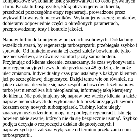
kompleksowe wykonanie usług skierowanych do osób prywatnych
i firm. Każda turbosprężarka, którą otrzymujemy od klienta,
przechodzi poszczególne etapy regeneracji, prowadzone przez
wykwalifikowanych pracowników. Wykonujemy szereg pomiarów,
dobieramy odpowiednie części o określonych parametrach,
przeprowadzamy testy i kontrole jakości.
Napraw turbin dokonujemy w pojazdach osobowych. Dokładamy
wszelkich starań, by regeneracja turbosprężarki przebiegała szybko i
sprawnie. Od funkcjonowania tej części zależy bowiem nie tylko
bezpieczeństwo, ale również komfort jazdy samochodem.
Przyjmując od klienta zlecenie, zaznaczamy, że czas wykonywania
prac regeneracyjnych zwykle nie przekracza 48 godzin, ale może
ulec zmianom. Indywidualny czas prac ustalamy z każdym klientem
już po szczegółowej diagnostyce. Dzięki temu wie on również, na
jakie działania decyduje się nasz zespół fachowców. Jeżeli naprawa
turbo jest niemożliwa lub nieopłacalna, informację taką kierujemy
do klienta. Nie podejmujemy się napraw bez wiedzy klienta, a także
napraw niemożliwych do wykonania lub przekraczających swoim
kosztem ceny nowych turbosprężarek. Turbiny, które uległy
znacznym uszkodzeniom, mogą nie podlegać regeneracji. Istnieją
bowiem takie awarie, których nie da się bezpiecznie usunąć. Szybko
podjęta decyzja o rozpoczęciu działań diagnostycznych i
naprawczych jest zależna wyłącznie od terminu przekazania nam
turbosprężarki.