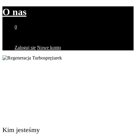
O nas
0
Brak produktów w koszyku.
Zaloguj się
Nowe konto
Kim jesteśmy