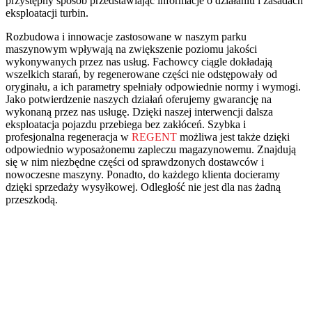
przystępny sposób przedstawiając informacje o działaniu i zasadach
eksploatacji turbin.
Rozbudowa i innowacje zastosowane w naszym parku
maszynowym wpływają na zwiększenie poziomu jakości
wykonywanych przez nas usług. Fachowcy ciągle dokładają
wszelkich starań, by regenerowane części nie odstępowały od
oryginału, a ich parametry spełniały odpowiednie normy i wymogi.
Jako potwierdzenie naszych działań oferujemy gwarancję na
wykonaną przez nas usługę. Dzięki naszej interwencji dalsza
eksploatacja pojazdu przebiega bez zakłóceń. Szybka i
profesjonalna regeneracja w
REGENT
możliwa jest także dzięki
odpowiednio wyposażonemu zapleczu magazynowemu. Znajdują
się w nim niezbędne części od sprawdzonych dostawców i
nowoczesne maszyny. Ponadto, do każdego klienta docieramy
dzięki sprzedaży wysyłkowej. Odległość nie jest dla nas żadną
przeszkodą.