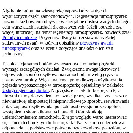
Nigdy nie próbuj na własną rękę naprawiać zepsutych i
wysłużonych części samochodowych. Regeneracja turbosprężarek
powinna się bowiem odbywać w specjalnie dostosowanych do tego
celu warsztatach i stacjach diagnostycznych. Jeżeli potrzebujesz
więcej informacji na temat regeneracji turbosprężarek, odwiedź dział
Porady techniczne
. Przygotowaliśmy tam zestaw najczęściej
zadawanych pytań, w którym opisaliśmy
przyczyny awarii
turbosprężarek
oraz zalecenia dotyczące dbałości o ich stan
techniczny.
Eksploatacja samochodów wyposażonych w turbosprężarki
wymaga szczególnych działań. Zwiększona uwaga kierowcy i
odpowiedni sposób użytkowania samochodu niwelują ryzyko
uszkodzeń turbiny. Więcej na temat prawidłowego użytkowania
pojazdu wyposażonego w turbosprężarkę opisaliśmy w zakładce
Usługi regeneracji turbin
. Najczęstsze usterki turbosprężarek, z
którymi mamy do czynienia w swojej pracy, wynikają zwłaszcza z
niewłaściwej eksploatacji i nieprawidłowego sposobu serwisowania
aut. Czujność użytkownika pojazdu osobowego może zapobiec
wystąpieniu skomplikowanych awarii, które skutkują
unieruchomieniem samochodu. Z tego względu warto interesować
się stanem technicznym turbosprężarki. Nasza strona internetowa
odpowiada na podstawowe potrzeby użytkowników pojazdów, w