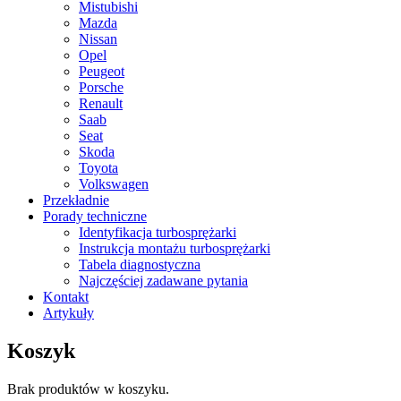
Mistubishi
Mazda
Nissan
Opel
Peugeot
Porsche
Renault
Saab
Seat
Skoda
Toyota
Volkswagen
Przekładnie
Porady techniczne
Identyfikacja turbosprężarki
Instrukcja montażu turbosprężarki
Tabela diagnostyczna
Najczęściej zadawane pytania
Kontakt
Artykuły
Koszyk
Brak produktów w koszyku.