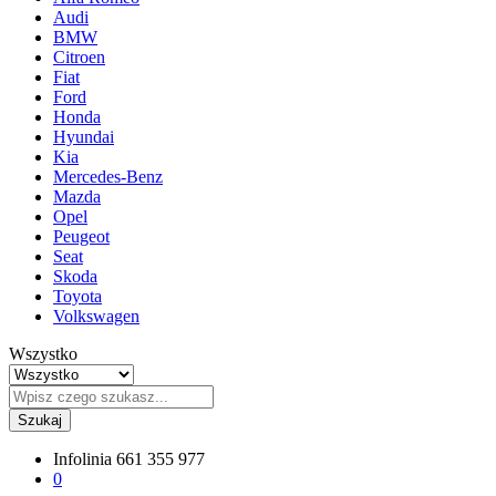
Audi
BMW
Citroen
Fiat
Ford
Honda
Hyundai
Kia
Mercedes-Benz
Mazda
Opel
Peugeot
Seat
Skoda
Toyota
Volkswagen
Wszystko
Szukaj
Infolinia
661 355 977
0