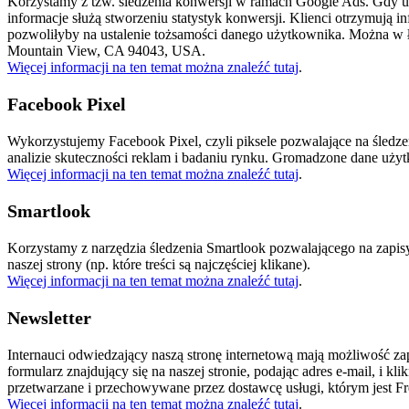
Korzystamy z tzw. śledzenia konwersji w ramach Google Ads. Gdy uż
informacje służą stworzeniu statystyk konwersji. Klienci otrzymują i
pozwoliłyby na ustalenie tożsamości danego użytkownika. Można w ł
Mountain View, CA 94043, USA.
Więcej informacji na ten temat można znaleźć tutaj
.
Facebook Pixel
Wykorzystujemy Facebook Pixel, czyli piksele pozwalające na śledze
analizie skuteczności reklam i badaniu rynku. Gromadzone dane uży
Więcej informacji na ten temat można znaleźć tutaj
.
Smartlook
Korzystamy z narzędzia śledzenia Smartlook pozwalającego na zapi
naszej strony (np. które treści są najczęściej klikane).
Więcej informacji na ten temat można znaleźć tutaj
.
Newsletter
Internauci odwiedzający naszą stronę internetową mają możliwość zapi
formularz znajdujący się na naszej stronie, podając adres e-mail, i
przetwarzane i przechowywane przez dostawcę usługi, którym jest Fr
Więcej informacji na ten temat można znaleźć tutaj
.