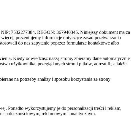
zy, NIP: 7532277384, REGON: 367940345. Niniejszy dokument ma za
o więcej, prezentujemy informacje dotyczące zasad przetwarzania
tosowali do nas zapytanie poprzez formularze kontaktowe albo
wienia. Kiedy odwiedzasz naszą stronę, zbieramy dane automatycznie
stwa użytkownika, przeglądanych stron i plików, adresu IP, a także
erane na potrzeby analizy i sposobu korzystania ze strony
j. Ponadto wykorzystujemy je do personalizacji treści i reklam,
erom społecznościowym, reklamowym i analitycznym.