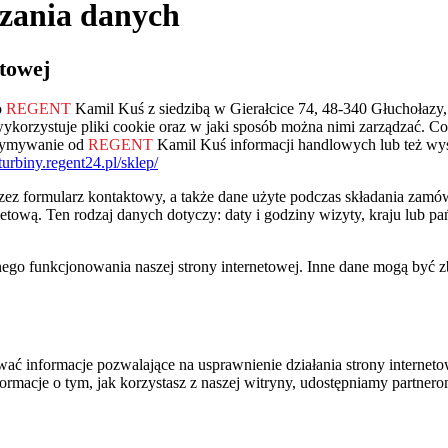
rzania danych
towej
o
REGENT
Kamil Kuś z siedzibą w Gierałcice 74, 48-340 Głuchoła
wykorzystuje pliki cookie oraz w jaki sposób można nimi zarządzać. C
rzymywanie od
REGENT
Kamil Kuś informacji handlowych lub też wys
turbiny.regent24.pl/sklep/
zez formularz kontaktowy, a także dane użyte podczas składania zamó
etową. Ten rodzaj danych dotyczy: daty i godziny wizyty, kraju lub pań
go funkcjonowania naszej strony internetowej. Inne dane mogą być zbi
ć informacje pozwalające na usprawnienie działania strony internetowe
formacje o tym, jak korzystasz z naszej witryny, udostępniamy partn