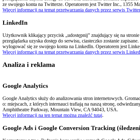
ze swojego konta na Twitterze. Operatorem jest Twitter Inc., 1355 M
Więcej informacji na temat przetwarzania danych przez serwis Twitter 
LinkedIn
Użytkownik klikający przycisk „udostępnij” znajdujący się na stronie
przeglądarka uzyska dostęp do serwisu, ciasteczko zostanie zapisane.
wylogować się ze swojego konta na LinkedIn. Operatorem jest Lin
Więcej informacji na temat przetwarzania danych przez serwis LinkedI
Analiza i reklama
Google Analytics
Google Analytics służy do analizowania stron internetowych. Gromadzi
o: miejscach, z których internauci trafiają na naszą stronę, odwiedza
Amphitheatre Parkway, Mountain View, CA 94043, USA.
Więcej informacji na ten temat można znaleźć tutaj
.
Google Ads i Google Conversion Tracking (śledzen