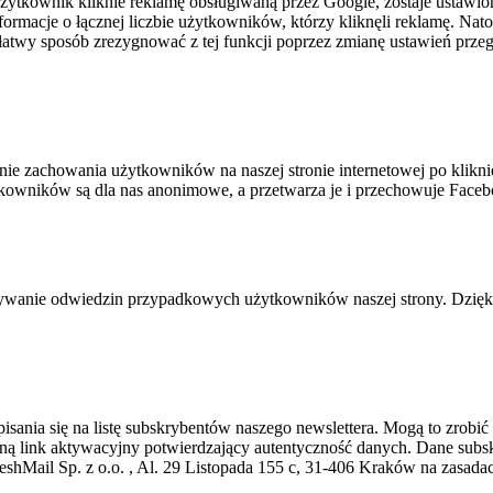
ytkownik kliknie reklamę obsługiwaną przez Google, zostaje ustawiony
nformacje o łącznej liczbie użytkowników, którzy kliknęli reklamę. Na
atwy sposób zrezygnować z tej funkcji poprzez zmianę ustawień przeg
nie zachowania użytkowników na naszej stronie internetowej po klikni
tkowników są dla nas anonimowe, a przetwarza je i przechowuje Faceb
sywanie odwiedzin przypadkowych użytkowników naszej strony. Dzięk
sania się na listę subskrybentów naszego newslettera. Mogą to zrobić o
 klikną link aktywacyjny potwierdzający autentyczność danych. Dane s
eshMail Sp. z o.o. , Al. 29 Listopada 155 c, 31-406 Kraków na zasada