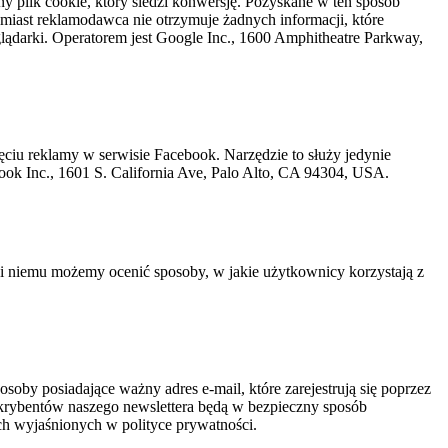
 plik cookie, który śledzi konwersję. Pozyskane w ten sposób
tomiast reklamodawca nie otrzymuje żadnych informacji, które
lądarki. Operatorem jest Google Inc., 1600 Amphitheatre Parkway,
ęciu reklamy w serwisie Facebook. Narzędzie to służy jedynie
ook Inc., 1601 S. California Ave, Palo Alto, CA 94304, USA.
i niemu możemy ocenić sposoby, w jakie użytkownicy korzystają z
soby posiadające ważny adres e-mail, które zarejestrują się poprzez
ubskrybentów naszego newslettera będą w bezpieczny sposób
ch wyjaśnionych w polityce prywatności.