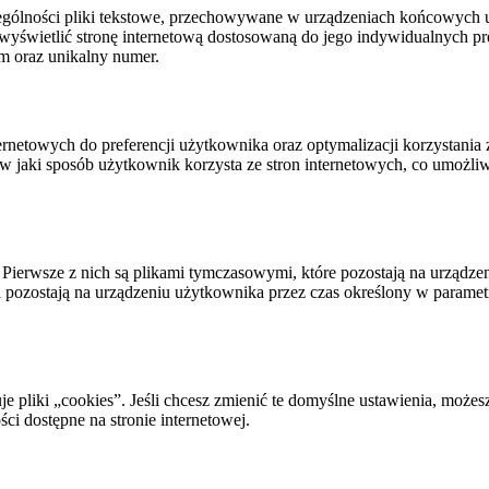
zególności pliki tekstowe, przechowywane w urządzeniach końcowych 
wyświetlić stronę internetową dostosowaną do jego indywidualnych pre
m oraz unikalny numer.
ternetowych do preferencji użytkownika oraz optymalizacji korzystania
jaki sposób użytkownik korzysta ze stron internetowych, co umożliwia
. Pierwsze z nich są plikami tymczasowymi, które pozostają na urządze
ki pozostają na urządzeniu użytkownika przez czas określony w parame
 pliki „cookies”. Jeśli chcesz zmienić te domyślne ustawienia, możes
i dostępne na stronie internetowej.