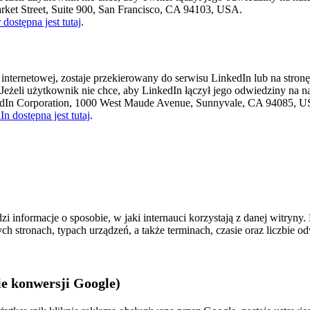
arket Street, Suite 900, San Francisco, CA 94103, USA.
dostępna jest tutaj
.
 internetowej, zostaje przekierowany do serwisu LinkedIn lub na stron
 Jeżeli użytkownik nie chce, aby LinkedIn łączył jego odwiedziny na n
kedIn Corporation, 1000 West Maude Avenue, Sunnyvale, CA 94085, 
n dostępna jest tutaj
.
 informacje o sposobie, w jaki internauci korzystają z danej witryny.
nych stronach, typach urządzeń, a także terminach, czasie oraz liczbie
ie konwersji Google)