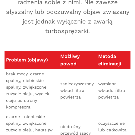
radzenia sobie z nimi. Nie zawsze
słyszalny lub odczuwalny objaw związany
jest jednak wyłącznie z awarią
turbosprężarki.
Możliwy
Metoda
Problem (objawy)
powód
eliminacji
brak mocy, czarne
spaliny, niebieskie
zanieczyszczony
wymiana
spaliny, zwiększone
wkład filtra
wkładu filtra
zużycie oleju, wyciek
powietrza
powietrza
oleju od strony
kompresora
czarne i niebieskie
spaliny, zwiększone
oczyszczenie
niedrożny
zużycie oleju, hałas (w
lub całkowita
przewód ssący