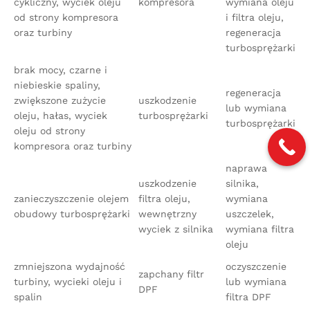
cykliczny, wyciek oleju
kompresora
wymiana oleju
od strony kompresora
i filtra oleju,
oraz turbiny
regeneracja
turbosprężarki
brak mocy, czarne i
niebieskie spaliny,
regeneracja
zwiększone zużycie
uszkodzenie
lub wymiana
oleju, hałas, wyciek
turbosprężarki
turbosprężarki
oleju od strony
kompresora oraz turbiny
naprawa
uszkodzenie
silnika,
zanieczyszczenie olejem
filtra oleju,
wymiana
obudowy turbosprężarki
wewnętrzny
uszczelek,
wyciek z silnika
wymiana filtra
oleju
zmniejszona wydajność
oczyszczenie
zapchany filtr
turbiny, wycieki oleju i
lub wymiana
DPF
spalin
filtra DPF