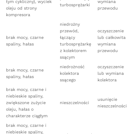
tym cykliczny), wyciek
wymiana
turbosprężarki
oleju od strony
przewodu
kompresora
niedrożny
przewód,
oczyszczenie
brak mocy, czarne
łączący
lub całkowita
spaliny, hałas
turbosprężarkę
wymiana
z kolektorem
przewodu
ssącym
niedrożność
oczyszczenie
brak mocy, czarne
kolektora
lub wymiana
spaliny, hałas
ssącego
kolektora
brak mocy, czarne i
niebieskie spaliny,
usunięcie
zwiększone zużycie
nieszczelności
nieszczelności
oleju, hałas o
charakterze ciągłym
brak mocy, czarne i
niebieskie spaliny,