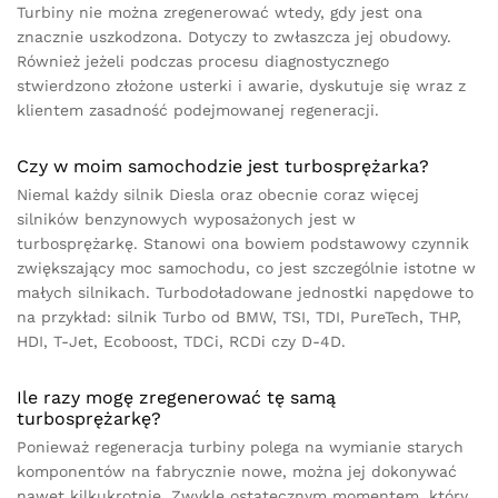
Turbiny nie można zregenerować wtedy, gdy jest ona
znacznie uszkodzona. Dotyczy to zwłaszcza jej obudowy.
Również jeżeli podczas procesu diagnostycznego
stwierdzono złożone usterki i awarie, dyskutuje się wraz z
klientem zasadność podejmowanej regeneracji.
Czy w moim samochodzie jest turbosprężarka?
Niemal każdy silnik Diesla oraz obecnie coraz więcej
silników benzynowych wyposażonych jest w
turbosprężarkę. Stanowi ona bowiem podstawowy czynnik
zwiększający moc samochodu, co jest szczególnie istotne w
małych silnikach. Turbodoładowane jednostki napędowe to
na przykład: silnik Turbo od BMW, TSI, TDI, PureTech, THP,
HDI, T-Jet, Ecoboost, TDCi, RCDi czy D-4D.
Ile razy mogę zregenerować tę samą
turbosprężarkę?
Ponieważ regeneracja turbiny polega na wymianie starych
komponentów na fabrycznie nowe, można jej dokonywać
nawet kilkukrotnie. Zwykle ostatecznym momentem, który