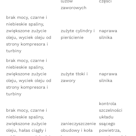
luzów
części
zaworowych
brak mocy, czarne i
niebieskie spaliny,
zwiększone zużycie
zużyte cylindry i
naprawa
oleju, wyciek oleju od
pierścienie
silnika
strony kompresora i
turbiny
brak mocy, czarne i
niebieskie spaliny,
zwiększone zużycie
zużyte tłoki i
naprawa
oleju, wyciek oleju od
zawory
silnika
strony kompresora i
turbiny
kontrola
brak mocy, czarne i
szczelności
niebieskie spaliny,
układu
zwiększone zużycie
zanieczyszczenie
ssącego
oleju, hałas ciągły i
obudowy i koła
powietrza,