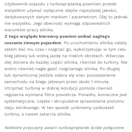
Użytkownik pojazdu z turbosprężarką powinien przede
wszystkim używać wyłącznie olejów najwyższej jakości,
dedykowanych danym markom i parametrom. Olej to jednak
nie wszystko. Jego obecność wymaga odpowiednich
warunków pracy silnika.
Z tego względu kierowcy powinni unikać nagłego
ruszania zimnym pojazdem
. Po uruchomieniu silnika należy
zatem dać mu czas i rozgrzać go, wykorzystując w tym celu
bieg jałowy lub wolną jazdę na niskich obrotach. Wówczas
olej dociera do każdej części silnika, również do turbiny. Nie
wolno również nagle gasić rozgrzanego silnika. Po długiej
lub dynamicznej jeździe zaleca się więc pozostawienie
samochodu na biegu jałowym przez około 1 minutę.
Utrzymać turbinę w dobrej kondycji pomoże również
regularna wymiana filtra powietrza. Ponadto, konieczne jest
systematyczne, częste i skrupulatne sprawdzanie poziomu
oleju silnikowego. W ten sposób unikniemy uszkodzeń
turbiny, a nawet zatarcia silnika.
Niektóre przyczyny awarii turbosprężarek ściśle połączone