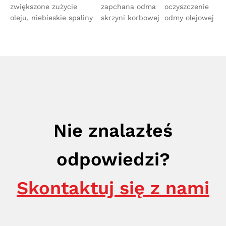
zwiększone zużycie
zapchana odma
oczyszczenie
oleju, niebieskie spaliny
skrzyni korbowej
odmy olejowej
Nie znalazłeś
odpowiedzi?
Skontaktuj się z nami