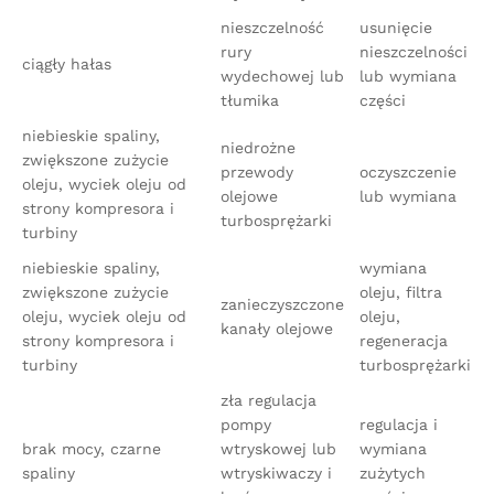
nieszczelność
usunięcie
rury
nieszczelności
ciągły hałas
wydechowej lub
lub wymiana
tłumika
części
niebieskie spaliny,
niedrożne
zwiększone zużycie
przewody
oczyszczenie
oleju, wyciek oleju od
olejowe
lub wymiana
strony kompresora i
turbosprężarki
turbiny
niebieskie spaliny,
wymiana
zwiększone zużycie
oleju, filtra
zanieczyszczone
oleju, wyciek oleju od
oleju,
kanały olejowe
strony kompresora i
regeneracja
turbiny
turbosprężarki
zła regulacja
pompy
regulacja i
brak mocy, czarne
wtryskowej lub
wymiana
spaliny
wtryskiwaczy i
zużytych