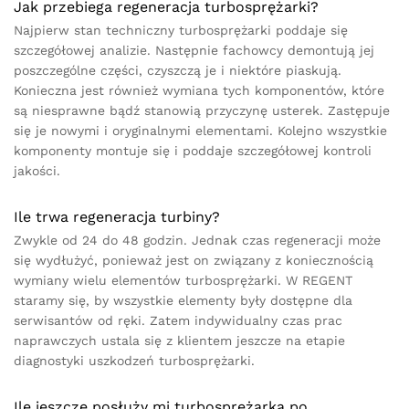
Jak przebiega regeneracja turbosprężarki?
Najpierw stan techniczny turbosprężarki poddaje się
szczegółowej analizie. Następnie fachowcy demontują jej
poszczególne części, czyszczą je i niektóre piaskują.
Konieczna jest również wymiana tych komponentów, które
są niesprawne bądź stanowią przyczynę usterek. Zastępuje
się je nowymi i oryginalnymi elementami. Kolejno wszystkie
komponenty montuje się i poddaje szczegółowej kontroli
jakości.
Ile trwa regeneracja turbiny?
Zwykle od 24 do 48 godzin. Jednak czas regeneracji może
się wydłużyć, ponieważ jest on związany z koniecznością
wymiany wielu elementów turbosprężarki. W REGENT
staramy się, by wszystkie elementy były dostępne dla
serwisantów od ręki. Zatem indywidualny czas prac
naprawczych ustala się z klientem jeszcze na etapie
diagnostyki uszkodzeń turbosprężarki.
Ile jeszcze posłuży mi turbosprężarka po