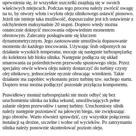
upewnienia się, że wszystkie uszczelki znajdują się w swoich
właściwych miejscach. Podczas tego procesu należy zwrócić uwagę
na to, by otwory wlotu i wylotu oleju silnikowego ustawić pionowo.
Jeżeli nie istnieje taka możliwość, dopuszczalne jest ich ustawienie z
odchyleniem maksymalnie 20 stopni. Dopiero wtedy można
ostatecznie dokręcić mocowania odpowiednim momentem
obrotowym. Zalecamy posługiwanie się kluczem
dynamometrycznym. Jego zastosowanie umożliwia dopasowanie
momentu do każdego mocowania. Używając śrub odpornych na
działanie wysokich temperatur, mocuje się następnie turbosprężarkę
do kolektora lub bloku silnika. Następnie podłącza się układ
smarowania za pośrednictwem przewodu spustowego oleju. Przez
specjalny otwór wlewu oleju należy dostarczyć do turbiny czysty
olej silnikowy, jednocześnie ręcznie obracając wirnikiem. Takie
działanie ma zapobiec wykonaniu przez turbinę tzw. suchego startu.
Dopiero teraz można podłączyć pozostałe przyłącza komponentu.
Prawidłowy montaż turbosprężarki nie może odbyć się bez
uruchomienia silnika na kilka sekund, umożliwiających pełne
zalanie olejem przewodów i samej turbiny. Uruchomiony silnik
należy następnie pozostawić na jałowym biegu, nie zwiększając
jego obrotów. Warto również sprawdzić, czy wszystkie połączenia
instalacji są drożne, szczelne i wolne od wycieków. Po zatrzymaniu
silnika należy ponownie skontrolować poziom oleju.