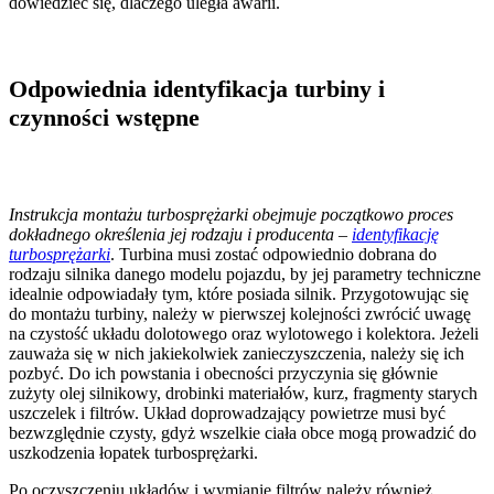
dowiedzieć się, dlaczego uległa awarii.
Odpowiednia identyfikacja turbiny i
czynności wstępne
Instrukcja montażu turbosprężarki obejmuje początkowo proces
dokładnego określenia jej rodzaju i producenta –
identyfikację
turbosprężarki
. Turbina musi zostać odpowiednio dobrana do
rodzaju silnika danego modelu pojazdu, by jej parametry techniczne
idealnie odpowiadały tym, które posiada silnik. Przygotowując się
do montażu turbiny, należy w pierwszej kolejności zwrócić uwagę
na czystość układu dolotowego oraz wylotowego i kolektora. Jeżeli
zauważa się w nich jakiekolwiek zanieczyszczenia, należy się ich
pozbyć. Do ich powstania i obecności przyczynia się głównie
zużyty olej silnikowy, drobinki materiałów, kurz, fragmenty starych
uszczelek i filtrów. Układ doprowadzający powietrze musi być
bezwzględnie czysty, gdyż wszelkie ciała obce mogą prowadzić do
uszkodzenia łopatek turbosprężarki.
Po oczyszczeniu układów i wymianie filtrów należy również