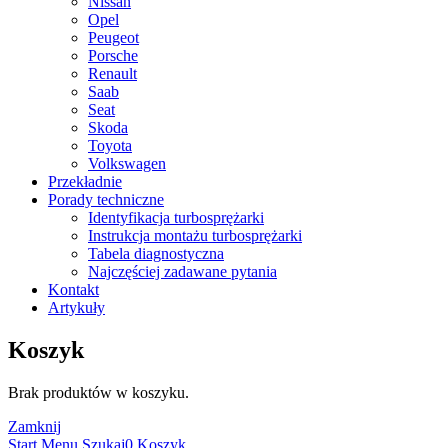
Nissan
Opel
Peugeot
Porsche
Renault
Saab
Seat
Skoda
Toyota
Volkswagen
Przekładnie
Porady techniczne
Identyfikacja turbosprężarki
Instrukcja montażu turbosprężarki
Tabela diagnostyczna
Najczęściej zadawane pytania
Kontakt
Artykuły
Koszyk
Brak produktów w koszyku.
Zamknij
Start
Menu
Szukaj
0
Koszyk