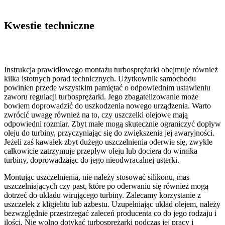
Kwestie techniczne
Instrukcja prawidłowego montażu turbosprężarki obejmuje również
kilka istotnych porad technicznych. Użytkownik samochodu
powinien przede wszystkim pamiętać o odpowiednim ustawieniu
zaworu regulacji turbosprężarki. Jego zbagatelizowanie może
bowiem doprowadzić do uszkodzenia nowego urządzenia. Warto
zwrócić uwagę również na to, czy uszczelki olejowe mają
odpowiedni rozmiar. Zbyt małe mogą skutecznie ograniczyć dopływ
oleju do turbiny, przyczyniając się do zwiększenia jej awaryjności.
Jeżeli zaś kawałek zbyt dużego uszczelnienia oderwie się, zwykle
całkowicie zatrzymuje przepływ oleju lub dociera do wirnika
turbiny, doprowadzając do jego nieodwracalnej usterki.
Montując uszczelnienia, nie należy stosować silikonu, mas
uszczelniających czy past, które po oderwaniu się również mogą
dotrzeć do układu wirującego turbiny. Zalecamy korzystanie z
uszczelek z kligielitu lub azbestu. Uzupełniając układ olejem, należy
bezwzględnie przestrzegać zaleceń producenta co do jego rodzaju i
ilości. Nie wolno dotykać turbosprężarki podczas jej pracy i