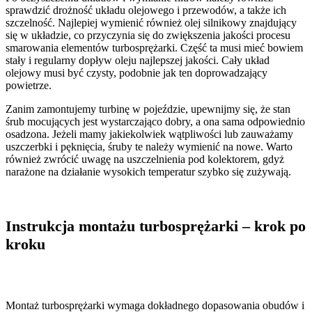
sprawdzić drożność układu olejowego i przewodów, a także ich
szczelność. Najlepiej wymienić również olej silnikowy znajdujący
się w układzie, co przyczynia się do zwiększenia jakości procesu
smarowania elementów turbosprężarki. Część ta musi mieć bowiem
stały i regularny dopływ oleju najlepszej jakości. Cały układ
olejowy musi być czysty, podobnie jak ten doprowadzający
powietrze.
Zanim zamontujemy turbinę w pojeździe, upewnijmy się, że stan
śrub mocujących jest wystarczająco dobry, a ona sama odpowiednio
osadzona. Jeżeli mamy jakiekolwiek wątpliwości lub zauważamy
uszczerbki i pęknięcia, śruby te należy wymienić na nowe. Warto
również zwrócić uwagę na uszczelnienia pod kolektorem, gdyż
narażone na działanie wysokich temperatur szybko się zużywają.
Instrukcja montażu turbosprężarki – krok po
kroku
Montaż turbosprężarki wymaga dokładnego dopasowania obudów i