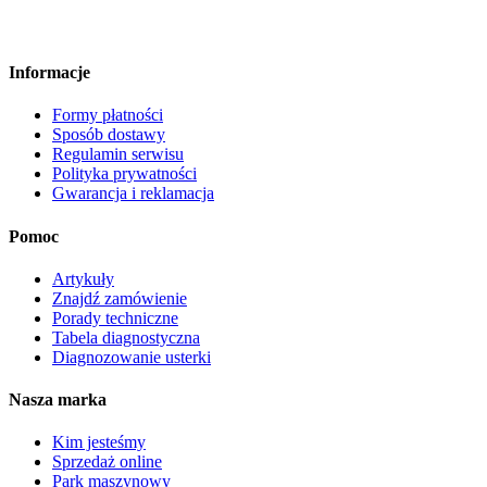
Informacje
Formy płatności
Sposób dostawy
Regulamin serwisu
Polityka prywatności
Gwarancja i reklamacja
Pomoc
Artykuły
Znajdź zamówienie
Porady techniczne
Tabela diagnostyczna
Diagnozowanie usterki
Nasza marka
Kim jesteśmy
Sprzedaż online
Park maszynowy