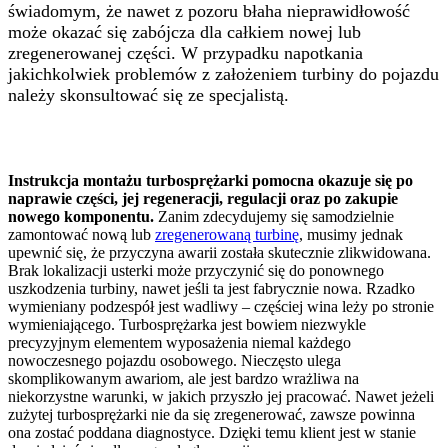
świadomym, że nawet z pozoru błaha nieprawidłowość
może okazać się zabójcza dla całkiem nowej lub
zregenerowanej części. W przypadku napotkania
jakichkolwiek problemów z założeniem turbiny do pojazdu
należy skonsultować się ze specjalistą.
Instrukcja montażu turbosprężarki pomocna okazuje się po
naprawie części, jej regeneracji, regulacji oraz po zakupie
nowego komponentu.
Zanim zdecydujemy się samodzielnie
zamontować nową lub
zregenerowaną turbinę
, musimy jednak
upewnić się, że przyczyna awarii została skutecznie zlikwidowana.
Brak lokalizacji usterki może przyczynić się do ponownego
uszkodzenia turbiny, nawet jeśli ta jest fabrycznie nowa. Rzadko
wymieniany podzespół jest wadliwy – częściej wina leży po stronie
wymieniającego. Turbosprężarka jest bowiem niezwykle
precyzyjnym elementem wyposażenia niemal każdego
nowoczesnego pojazdu osobowego. Nieczęsto ulega
skomplikowanym awariom, ale jest bardzo wrażliwa na
niekorzystne warunki, w jakich przyszło jej pracować. Nawet jeżeli
zużytej turbosprężarki nie da się zregenerować, zawsze powinna
ona zostać poddana diagnostyce. Dzięki temu klient jest w stanie