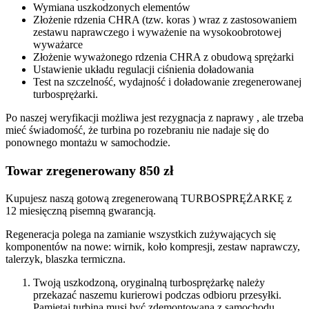
Wymiana uszkodzonych elementów
Złożenie rdzenia CHRA (tzw. koras ) wraz z zastosowaniem
zestawu naprawczego i wyważenie na wysokoobrotowej
wyważarce
Złożenie wyważonego rdzenia CHRA z obudową sprężarki
Ustawienie układu regulacji ciśnienia doładowania
Test na szczelność, wydajność i doładowanie zregenerowanej
turbosprężarki.
Po naszej weryfikacji możliwa jest rezygnacja z naprawy , ale trzeba
mieć świadomość, że turbina po rozebraniu nie nadaje się do
ponownego montażu w samochodzie.
Towar zregenerowany 850 zł
Kupujesz naszą gotową zregenerowaną TURBOSPRĘŻARKĘ z
12 miesięczną pisemną gwarancją.
Regeneracja polega na zamianie wszystkich zużywających się
komponentów na nowe: wirnik, koło kompresji, zestaw naprawczy,
talerzyk, blaszka termiczna.
Twoją uszkodzoną, oryginalną turbosprężarkę należy
przekazać naszemu kurierowi podczas odbioru przesyłki.
Pamiętaj turbina musi być zdemontowana z samochodu,