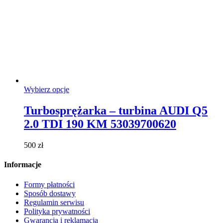
Ten
Wybierz opcje
produkt
ma
Turbosprężarka – turbina AUDI Q5
wiele
2.0 TDI 190 KM 53039700620
wariantów.
Opcje
można
500
zł
wybrać
na
Informacje
stronie
produktu
Formy płatności
Sposób dostawy
Regulamin serwisu
Polityka prywatności
Gwarancja i reklamacja