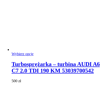
Ten
Wybierz opcje
produkt
ma
Turbosprężarka – turbina AUDI A6
wiele
C7 2.0 TDI 190 KM 53039700542
wariantów.
Opcje
można
500
zł
wybrać
na
stronie
produktu