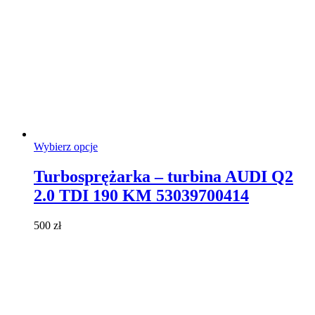
Ten
Wybierz opcje
produkt
ma
Turbosprężarka – turbina AUDI Q2
wiele
2.0 TDI 190 KM 53039700414
wariantów.
Opcje
można
500
zł
wybrać
na
stronie
produktu