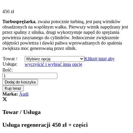
450
zł
Turbosprężarka
, zwana potocznie turbiną, jest parą wirników
obsadzonych na wspólnym wałku. Pierwszy wirnik napędzany jest
przez spaliny z silnika, drugi wykorzystuje napęd do sprężania
powietrza zasysanego do cylindrów. Jednoczesne zwiększenie
objętości powietrza i dawki paliwa wprowadzanych do spalenia
zwiększa moc generowaną przez silnik.
Towar /
Kliknij tutaj aby
Usługa:
wyczyścić i wybrać inną opcję
Turbosprężarka
Ilość:
-
turbina
Dodaj do koszyka
Audi
Kup teraz
A3
Marka:
Audi
2.0
TDI
140
Towar / Usługa
KM
BMP
765261
Usługa regeneracji 450 zł + części
quantity