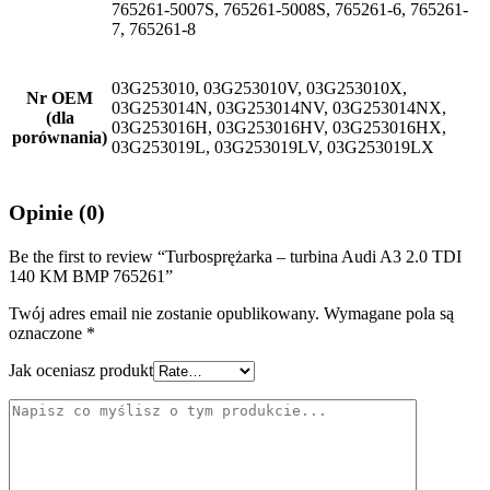
765261-5007S, 765261-5008S, 765261-6, 765261-
7, 765261-8
03G253010, 03G253010V, 03G253010X,
Nr OEM
03G253014N, 03G253014NV, 03G253014NX,
(dla
03G253016H, 03G253016HV, 03G253016HX,
porównania)
03G253019L, 03G253019LV, 03G253019LX
Opinie (0)
Be the first to review “Turbosprężarka – turbina Audi A3 2.0 TDI
140 KM BMP 765261”
Twój adres email nie zostanie opublikowany.
Wymagane pola są
oznaczone
*
Jak oceniasz produkt