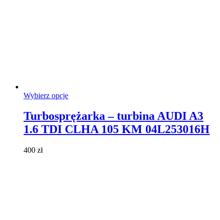
Ten
Wybierz opcje
produkt
ma
Turbosprężarka – turbina AUDI A3
wiele
1.6 TDI CLHA 105 KM 04L253016H
wariantów.
Opcje
można
400
zł
wybrać
na
stronie
produktu