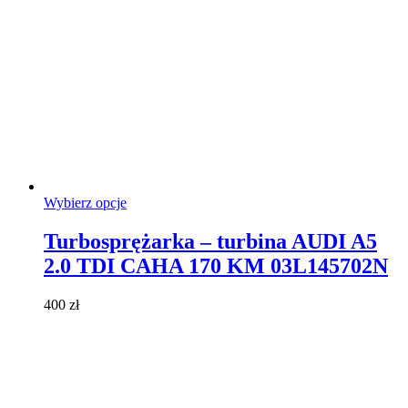
Ten
Wybierz opcje
produkt
ma
Turbosprężarka – turbina AUDI A5
wiele
2.0 TDI CAHA 170 KM 03L145702N
wariantów.
Opcje
można
400
zł
wybrać
na
stronie
produktu