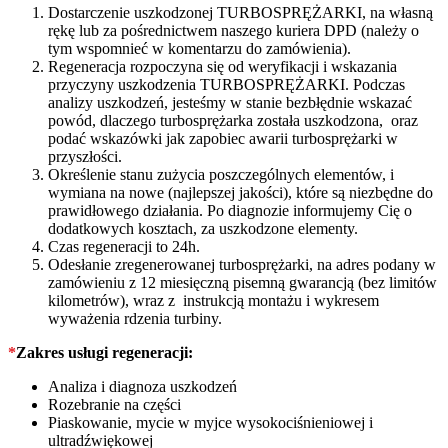
Dostarczenie uszkodzonej TURBOSPRĘŻARKI, na własną
rękę lub za pośrednictwem naszego kuriera DPD (należy o
tym wspomnieć w komentarzu do zamówienia).
Regeneracja rozpoczyna się od weryfikacji i wskazania
przyczyny uszkodzenia TURBOSPRĘŻARKI. Podczas
analizy uszkodzeń, jesteśmy w stanie bezbłędnie wskazać
powód, dlaczego turbosprężarka została uszkodzona, oraz
podać wskazówki jak zapobiec awarii turbosprężarki w
przyszłości.
Określenie stanu zużycia poszczególnych elementów, i
wymiana na nowe (najlepszej jakości), które są niezbędne do
prawidłowego działania. Po diagnozie informujemy Cię o
dodatkowych kosztach, za uszkodzone elementy.
Czas regeneracji to 24h.
Odesłanie zregenerowanej turbosprężarki, na adres podany w
zamówieniu z 12 miesięczną pisemną gwarancją (bez limitów
kilometrów), wraz z instrukcją montażu i wykresem
wyważenia rdzenia turbiny.
*
Zakres usługi regeneracji:
Analiza i diagnoza uszkodzeń
Rozebranie na części
Piaskowanie, mycie w myjce wysokociśnieniowej i
ultradźwiękowej