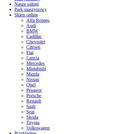
Nasze usługi
Park maszynowy
Sklep online
Alfa Romeo
Audi
BMW
Cadillac
Chevrolet
Citroen
Fiat
Lancia
Mercedes
Mistubishi
Mazda
Nissan
Opel
Peugeot
Porsche
Renault
Saab
Seat
Skoda
Toyota
Volkswagen
Przekładnie