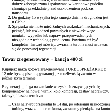
dobrze zabezpieczona i spakowana w kartonowe pudełko
chroniące przekładnie przed uszkodzeniem podczas
transportu.
Do godziny 15 wysyłka tego samego dnia na drugi dzień jest
u Ciebie.
Sprężarka nie może mieć żadnych uszkodzeń mechanicznych,
pęknięć, lub uszkodzeń powstałych z niewłaściwego
montażu, wypadku lub napraw przeprowadzonych
niezgodnie z technologią producenta. Powinna też być
kompletna. Inaczej mówiąc, zwracana turbina musi nadawać
się do ponownej regeneracji.
Towar zregenerowany + kaucja 400 zł
Kupujesz naszą gotową zregenerowaną TURBOSPRĘŻARKĘ z
12 miesięczną pisemną gwarancją, z możliwością zwrotu w
późniejszym terminie.
Regeneracja polega na zamianie wszystkich zużywających się
komponentów na nowe: wirnik, koło kompresji, zestaw naprawczy,
talerzyk, blaszka termiczna.
Czas na zwrot przekładni to 14 dni, po odesłaniu uszkodzonej
turbiny, wraz z numerem konta, zwracamy pieniądze na konto