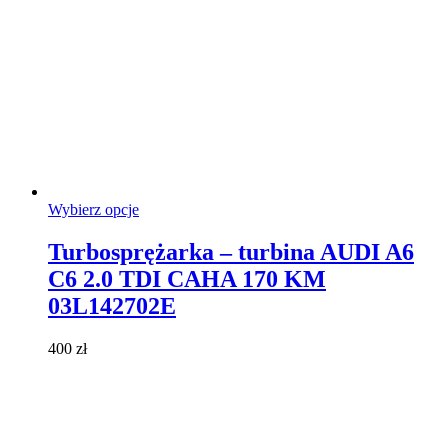
Ten
Wybierz opcje
produkt
ma
Turbosprężarka – turbina AUDI A6
wiele
C6 2.0 TDI CAHA 170 KM
wariantów.
Opcje
03L142702E
można
wybrać
400
zł
na
stronie
produktu