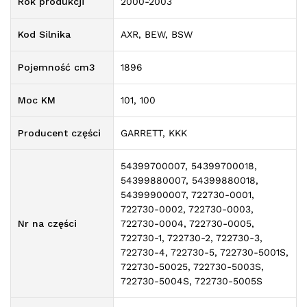
Rok produkcji
2000-2003
Kod Silnika
AXR, BEW, BSW
Pojemność cm3
1896
Moc KM
101, 100
Producent części
GARRETT, KKK
54399700007, 54399700018,
54399880007, 54399880018,
54399900007, 722730-0001,
722730-0002, 722730-0003,
Nr na części
722730-0004, 722730-0005,
722730-1, 722730-2, 722730-3,
722730-4, 722730-5, 722730-5001S,
722730-50025, 722730-5003S,
722730-5004S, 722730-5005S