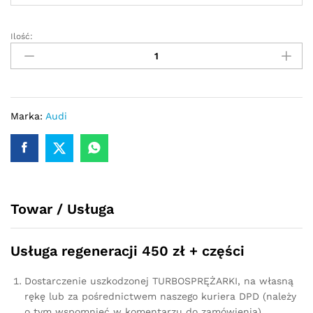
Ilość:
Turbosprężarka
-
turbina
Audi
A3
8L
Marka:
Audi
1.9
TDI
100/101
KM
54399700018
Towar / Usługa
quantity
Usługa regeneracji 450 zł + części
Dostarczenie uszkodzonej TURBOSPRĘŻARKI, na własną
rękę lub za pośrednictwem naszego kuriera DPD (należy
o tym wspomnieć w komentarzu do zamówienia).