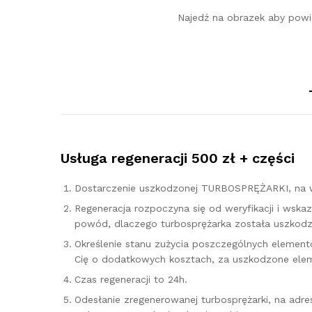
Najedź na obrazek aby powi
Usługa regeneracji 500 zł + części
Dostarczenie uszkodzonej TURBOSPRĘŻARKI, na w
Regeneracja rozpoczyna się od weryfikacji i ws
powód, dlaczego turbosprężarka została uszkodzo
Określenie stanu zużycia poszczególnych elementó
Cię o dodatkowych kosztach, za uszkodzone elem
Czas regeneracji to 24h.
Odesłanie zregenerowanej turbosprężarki, na adr