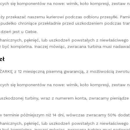
cych się komponentów na nowe: wirnik, koło kompresji, zestaw na
leży przekazać naszemu kurierowi podczas odbioru przesyłki. Pa
pudełko chroniące przekładnie przed uszkodzeniem podczas tran
zień jest u Ciebie.
hanicznych, pęknięć, lub uszkodzeń powstałych z niewłaściweg
ż być kompletna. Inaczej mówiąc, zwracana turbina musi nadawać
zł
KĘ z 12 miesięczną pisemną gwarancją, z możliwością zwrotu 
cych się komponentów na nowe: wirnik, koło kompresji, zestaw na
u uszkodzonej turbiny, wraz z numerem konta, zwracamy pieniądz
w terminie późniejszym niż 14 dni, wówczas zwracamy 50% dodatk
hanicznych, pęknięć, lub uszkodzeń powstałych z niewłaściweg
ż być kompletna. Inaczej mówiąc, zwracana turbina musi nadawać