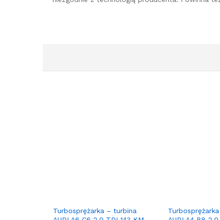
Turbosprężarka – turbina
Turbosprężarka
AUDI A6 C6 2.0 TDI 143 KM
AUDI A4 B8 2.0