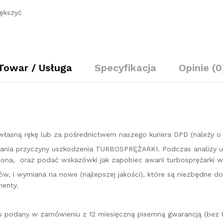
150
ększyć
KM
ARL
721021
quantity
Towar / Usługa
Specyfikacja
Opinie (0
łasną rękę lub za pośrednictwem naszego kuriera DPD (należy 
kazania przyczyny uszkodzenia TURBOSPRĘŻARKI. Podczas analizy 
na, oraz podać wskazówki jak zapobiec awarii turbosprężarki w 
w, i wymiana na nowe (najlepszej jakości), które są niezbędne d
enty.
es podany w zamówieniu z 12 miesięczną pisemną gwarancją (bez l