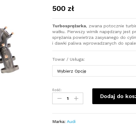
500
zł
Turbosprężarka
, zwana potocznie turb
wałku. Pierwszy wirnik napędzany jest pr
sprężania powietrza zasysanego do cyli
i dawki paliwa wprowadzanych do spale
Towar / Usługa:
Ilość:
Turbosprężarka
Dodaj do kos
-
turbina
Audi
A3
Marka:
Audi
8L
1.9TDI