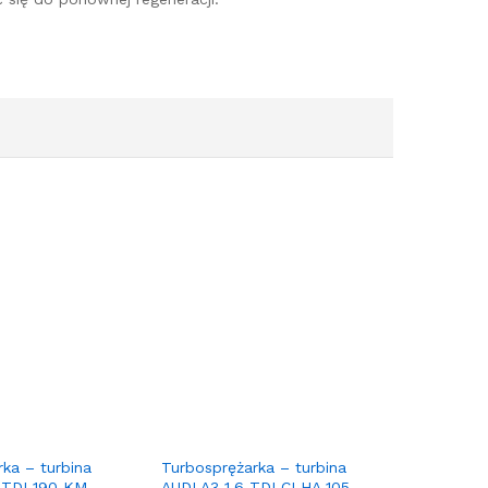
ka – turbina
Turbosprężarka – turbina
 TDI 190 KM
AUDI A3 1.6 TDI CLHA 105