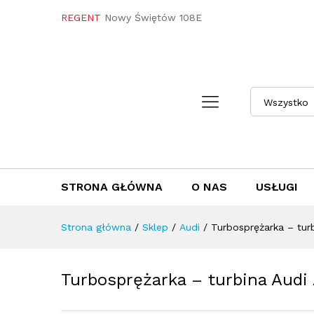
Turbosprężarka - turbina Aud
REGENT
Nowy Świętów 108E
Towar / Usługa
Specyfikacja
Opini
Wszystko
STRONA GŁÓWNA
O NAS
USŁUGI
Strona główna
/
Sklep
/
Audi
/
Turbosprężarka – tur
Turbosprężarka – turbina Audi