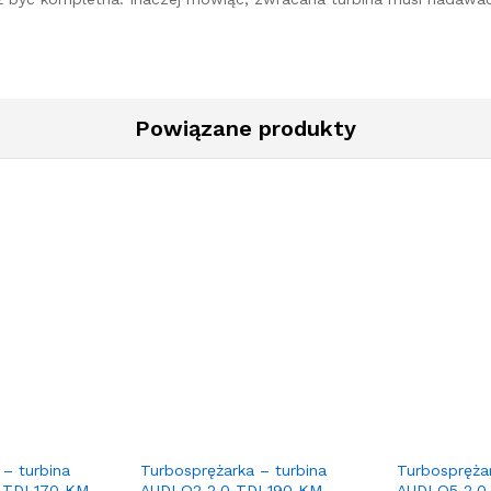
Powiązane produkty
 – turbina
Turbosprężarka – turbina
Turbosprężar
 TDI 170 KM
AUDI Q2 2.0 TDI 190 KM
AUDI Q5 2.0