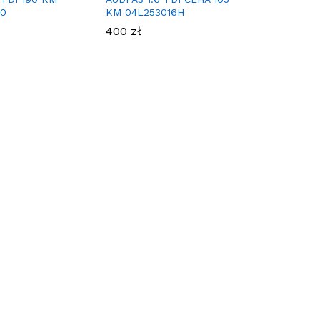
20
KM 04L253016H
400
zł