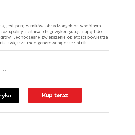
iną, jest parą wirników obsadzonych na wspólnym
zez spaliny z silnika, drugi wykorzystuje napęd do
ndrów. Jednoczesne zwiększenie objętości powietrza
nia zwiększa moc generowaną przez silnik.
Kup teraz
zyka