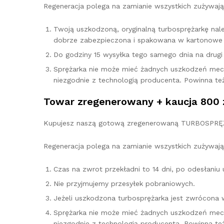
Regeneracja polega na zamianie wszystkich zużywają
Twoją uszkodzoną, oryginalną turbosprężarkę na
dobrze zabezpieczona i spakowana w kartonowe 
Do godziny 15 wysyłka tego samego dnia na drugi d
Sprężarka nie może mieć żadnych uszkodzeń mec
niezgodnie z technologią producenta. Powinna te
Towar zregenerowany + kaucja 800 
Kupujesz naszą gotową zregenerowaną TURBOSPRĘŻAR
Regeneracja polega na zamianie wszystkich zużywają
Czas na zwrot przekładni to 14 dni, po odesłani
Nie przyjmujemy przesyłek pobraniowych.
Jeżeli uszkodzona turbosprężarka jest zwrócona 
Sprężarka nie może mieć żadnych uszkodzeń mec
niezgodnie z technologią producenta. Powinna te