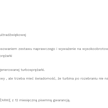
 ultradźwiękowej
astosowaniem zestawu naprawczego i wyważenie na wysokoobroto
rężarki
generowanej turbosprężarki.
prawy , ale trzeba mieć świadomość, że turbina po rozebraniu ni
ARKĘ z 12 miesięczną pisemną gwarancją.