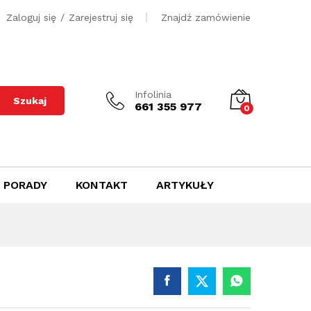
500
zł
Dodaj do koszyka
Zaloguj się
/
Zarejestruj się
Znajdź zamówienie
Infolinia
Szukaj
661 355 977
0
PORADY
KONTAKT
ARTYKUŁY