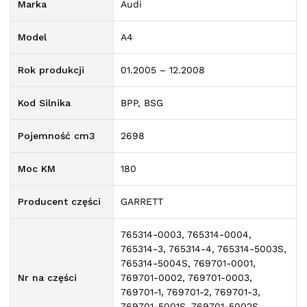
Marka
Audi
Model
A4
Rok produkcji
01.2005 – 12.2008
Kod Silnika
BPP, BSG
Pojemność cm3
2698
Moc KM
180
Producent części
GARRETT
765314-0003, 765314-0004,
765314-3, 765314-4, 765314-5003S,
765314-5004S, 769701-0001,
Nr na części
769701-0002, 769701-0003,
769701-1, 769701-2, 769701-3,
769701-5001S, 769701-5002S,