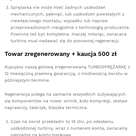
Sprężarka nie może mieć żadnych uszkodzeń
mechanicznych, pęknięć, lub uszkodzeń powstałych z
niewłaściwego montażu, wypadku lub napraw
przeprowadzonych niezgodnie z technologią producenta.
Powinna też być kompletna. Inaczej mówiąc, zwracana
turbina musi nadawać się do ponownej regeneracji.
Towar zregenerowany + kaucja 500 zł
Kupujesz naszą gotową zregenerowaną TURBOSPRĘŻARKĘ z
12 miesięczną pisemną gwarancją, z możliwością zwrotu w
późniejszym terminie.
Regeneracja polega na zamianie wszystkich zużywających
się komponentów na nowe: wirnik, koło kompresji, zestaw
naprawczy, talerzyk, blaszka termiczna.
Czas na zwrot przekładni to 14 dni, po odesłaniu
uszkodzonej turbiny, wraz z numerem konta, zwracamy
pieniądze na konto bankowe.