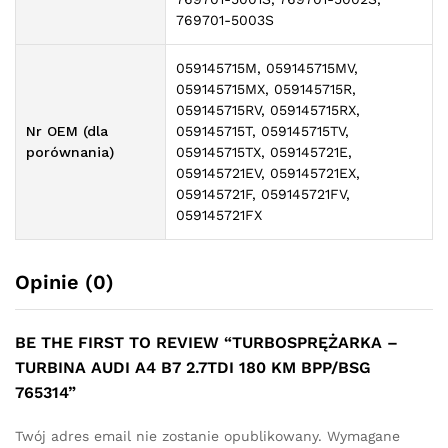
769701-5003S
059145715M, 059145715MV,
059145715MX, 059145715R,
059145715RV, 059145715RX,
Nr OEM (dla
059145715T, 059145715TV,
porównania)
059145715TX, 059145721E,
059145721EV, 059145721EX,
059145721F, 059145721FV,
059145721FX
Opinie (0)
BE THE FIRST TO REVIEW “TURBOSPRĘŻARKA –
TURBINA AUDI A4 B7 2.7TDI 180 KM BPP/BSG
765314”
Twój adres email nie zostanie opublikowany.
Wymagane