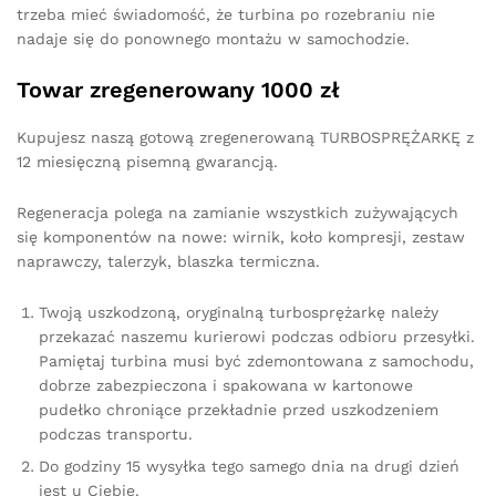
trzeba mieć świadomość, że turbina po rozebraniu nie
nadaje się do ponownego montażu w samochodzie.
Towar zregenerowany 1000 zł
Kupujesz naszą gotową zregenerowaną TURBOSPRĘŻARKĘ z
12 miesięczną pisemną gwarancją.
Regeneracja polega na zamianie wszystkich zużywających
się komponentów na nowe: wirnik, koło kompresji, zestaw
naprawczy, talerzyk, blaszka termiczna.
Twoją uszkodzoną, oryginalną turbosprężarkę należy
przekazać naszemu kurierowi podczas odbioru przesyłki.
Pamiętaj turbina musi być zdemontowana z samochodu,
dobrze zabezpieczona i spakowana w kartonowe
pudełko chroniące przekładnie przed uszkodzeniem
podczas transportu.
Do godziny 15 wysyłka tego samego dnia na drugi dzień
jest u Ciebie.