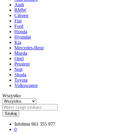
Audi
BMW
Citroen
Fiat
Ford
Honda
Hyundai
Kia
Mercedes-Benz
Mazda
Opel
Peugeot
Seat
Skoda
Toyota
Volkswagen
Wszystko
Szukaj
Infolinia
661 355 977
0