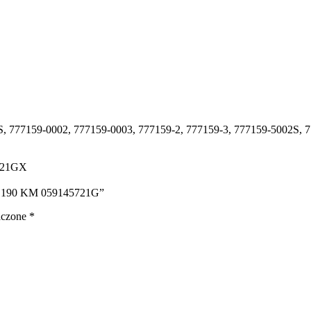
S, 777159-0002, 777159-0003, 777159-2, 777159-3, 777159-5002S, 
721GX
TDI 190 KM 059145721G”
aczone
*