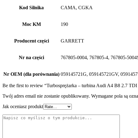
Kod Silnika
CAMA, CGKA
Moc KM
190
Producent części
GARRETT
Nr na części
767805-0004, 767805-4, 767805-5004
Nr OEM (dla porównania)
059145721G, 059145721GV, 059145
Be the first to review “Turbosprężarka – turbina Audi A4 B8 2.7 
Twój adres email nie zostanie opublikowany.
Wymagane pola są ozn
Jak oceniasz produkt