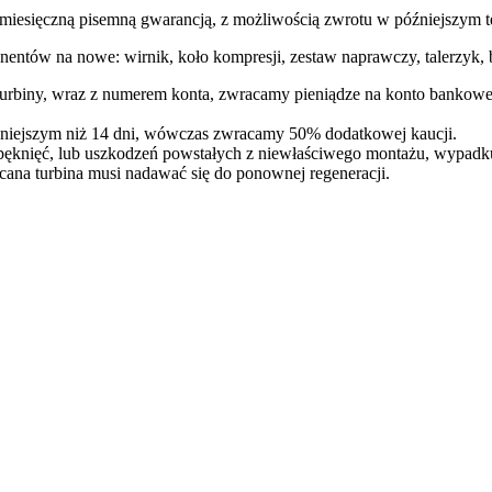
ęczną pisemną gwarancją, z możliwością zwrotu w późniejszym te
entów na nowe: wirnik, koło kompresji, zestaw naprawczy, talerzyk, b
 turbiny, wraz z numerem konta, zwracamy pieniądze na konto bankowe
óźniejszym niż 14 dni, wówczas zwracamy 50% dodatkowej kaucji.
pęknięć, lub uszkodzeń powstałych z niewłaściwego montażu, wypadk
cana turbina musi nadawać się do ponownej regeneracji.