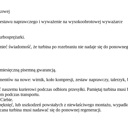
kowej
m zestawu naprawczego i wyważenie na wysokoobrotowej wyważarce
urbosprężarki.
ba mieć świadomość, że turbina po rozebraniu nie nadaje się do ponow
esięczną pisemną gwarancją.
entów na nowe: wirnik, koło kompresji, zestaw naprawczy, talerzyk, b
ć naszemu kurierowi podczas odbioru przesyłki. Pamiętaj turbina mu
m podczas transportu.
 Ciebie.
pęknięć, lub uszkodzeń powstałych z niewłaściwego montażu, wypadk
cana turbina musi nadawać się do ponownej regeneracji.