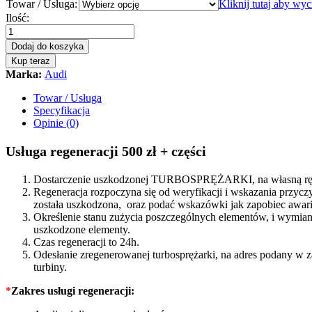
Towar / Usługa:
Kliknij tutaj aby wy
Turbosprężarka
Ilość:
-
turbina
Dodaj do koszyka
Audi
Kup teraz
A4
Marka:
Audi
B8
2.7
Towar / Usługa
TDI
Specyfikacja
190
Opinie (0)
KM
059145721G
Usługa regeneracji 500 zł + części
quantity
Dostarczenie uszkodzonej TURBOSPRĘŻARKI, na własną rękę
Regeneracja rozpoczyna się od weryfikacji i wskazania prz
została uszkodzona, oraz podać wskazówki jak zapobiec awarii
Określenie stanu zużycia poszczególnych elementów, i wymiana
uszkodzone elementy.
Czas regeneracji to 24h.
Odesłanie zregenerowanej turbosprężarki, na adres podany w 
turbiny.
*
Zakres usługi regeneracji: