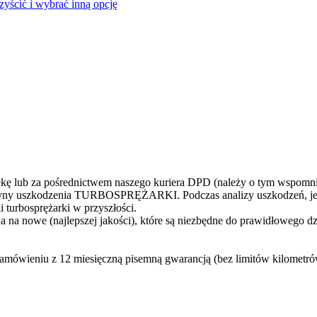
czyścić i wybrać inną opcję
 lub za pośrednictwem naszego kuriera DPD (należy o tym wspomni
yczyny uszkodzenia TURBOSPRĘŻARKI. Podczas analizy uszkodzeń, jes
 turbosprężarki w przyszłości.
 na nowe (najlepszej jakości), które są niezbędne do prawidłowego d
zamówieniu z 12 miesięczną pisemną gwarancją (bez limitów kilometr