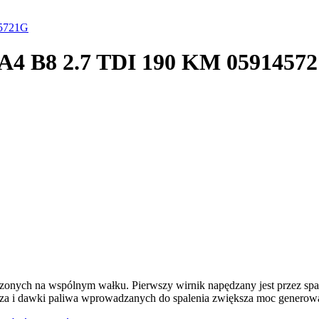
45721G
i A4 B8 2.7 TDI 190 KM 0591457
dzonych na wspólnym wałku. Pierwszy wirnik napędzany jest przez spal
rza i dawki paliwa wprowadzanych do spalenia zwiększa moc generowan