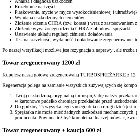
Analiza i diagnoza uszkodzeń
Rozebranie na części
Piaskowanie, mycie w myjce wysokociśnieniowej i ultradźwię
Wymiana uszkodzonych elementów
Złożenie rdzenia CHRA (tzw. korasa ) wraz z zastosowanie
Złożenie wyważonego rdzenia CHRA z obudową sprężarki
Ustawienie układu regulacji ciśnienia doładowania
Test na szczelność, wydajność i doładowanie zregenerowanej t
Po naszej weryfikacji możliwa jest rezygnacja z naprawy , ale trze
Towar zregenerowany 1200 zł
Kupujesz naszą gotową zregenerowaną TURBOSPRĘŻARKĘ z 12 mi
Regeneracja polega na zamianie wszystkich zużywających się kompon
Twoją uszkodzoną, oryginalną turbosprężarkę należy przekaza
w kartonowe pudełko chroniące przekładnie przed uszkodzenie
Do godziny 15 wysyłka tego samego dnia na drugi dzień jest u
Sprężarka nie może mieć żadnych uszkodzeń mechanicznych, 
producenta. Powinna też być kompletna. Inaczej mówiąc, zwra
Towar zregenerowany + kaucja 600 zł