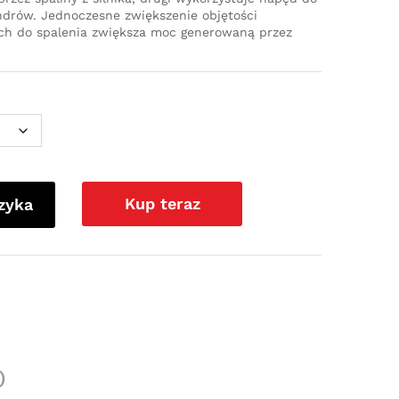
ndrów. Jednoczesne zwiększenie objętości
ch do spalenia zwiększa moc generowaną przez
Kup teraz
zyka
)