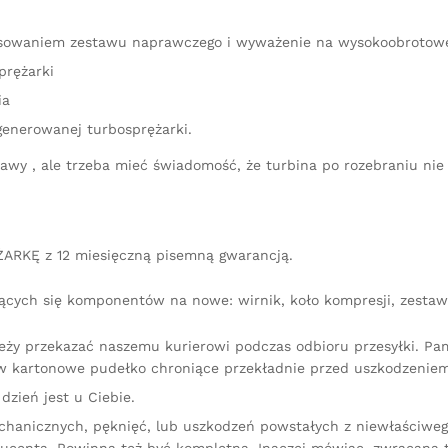
stosowaniem zestawu naprawczego i wyważenie na wysokoobrotow
prężarki
ia
generowanej turbosprężarki.
aprawy , ale trzeba mieć świadomość, że turbina po rozebraniu 
ARKĘ z 12 miesięczną pisemną gwarancją.
ących się komponentów na nowe: wirnik, koło kompresji, zestaw 
leży przekazać naszemu kurierowi podczas odbioru przesyłki. P
 kartonowe pudełko chroniące przekładnie przed uszkodzeniem
dzień jest u Ciebie.
chanicznych, pęknięć, lub uszkodzeń powstałych z niewłaściw