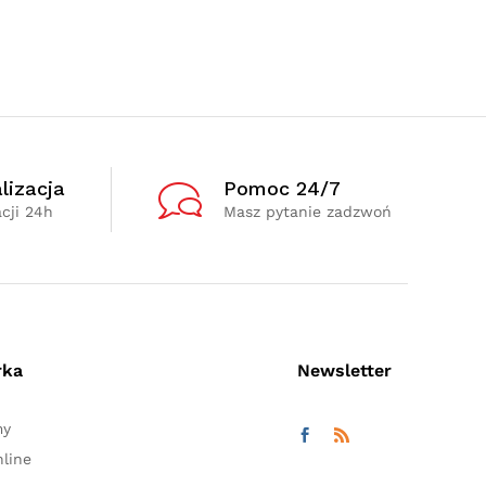
lizacja
Pomoc 24/7
cji 24h
Masz pytanie zadzwoń
rka
Newsletter
my
line