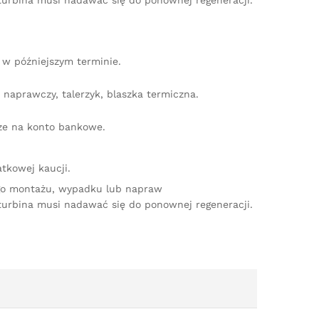
turbina musi nadawać się do ponownej regeneracji.
w późniejszym terminie.
naprawczy, talerzyk, blaszka termiczna.
dze na konto bankowe.
tkowej kaucji.
ego montażu, wypadku lub napraw
turbina musi nadawać się do ponownej regeneracji.