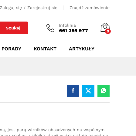
500
zł
Dodaj do koszyka
Zaloguj się
/
Zarejestruj się
Znajdź zamówienie
Infolinia
Szukaj
661 355 977
0
PORADY
KONTAKT
ARTYKUŁY
iną, jest parą wirników obsadzonych na wspólnym
rzez spaliny z silnika, drugi wykorzystuje napęd do