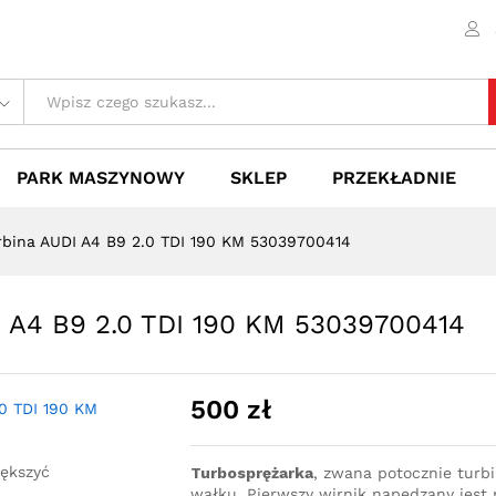
DI A4 B9 2.0 TDI 190 KM 53039700414
 (0)
PARK MASZYNOWY
SKLEP
PRZEKŁADNIE
rbina AUDI A4 B9 2.0 TDI 190 KM 53039700414
I A4 B9 2.0 TDI 190 KM 53039700414
500
zł
iększyć
Turbosprężarka
, zwana potocznie turb
wałku. Pierwszy wirnik napędzany jest p