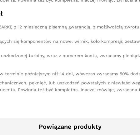
ucenta. Powinna też być kompletna. Inaczej mówiąc, zwracana 
ł
RKĘ z 12 miesięczną pisemną gwarancją, z możliwością zwrotu 
ących się komponentów na nowe: wirnik, koło kompresji, zestaw 
iu uszkodzonej turbiny, wraz z numerem konta, zwracamy pienią
 w terminie późniejszym niż 14 dni, wówczas zwracamy 50% doda
chanicznych, pęknięć, lub uszkodzeń powstałych z niewłaściw
ucenta. Powinna też być kompletna. Inaczej mówiąc, zwracana 
Powiązane produkty