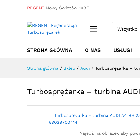
REGENT
Nowy Świętów 108E
Turbosprężarka - turbina AU
Wszystko
Towar / Usługa
Specyfikacja
Opinie
STRONA GŁÓWNA
O NAS
USŁUGI
Strona główna
/
Sklep
/
Audi
/
Turbosprężarka – tu
Turbosprężarka – turbina AUD
Najedź na obrazek aby pow