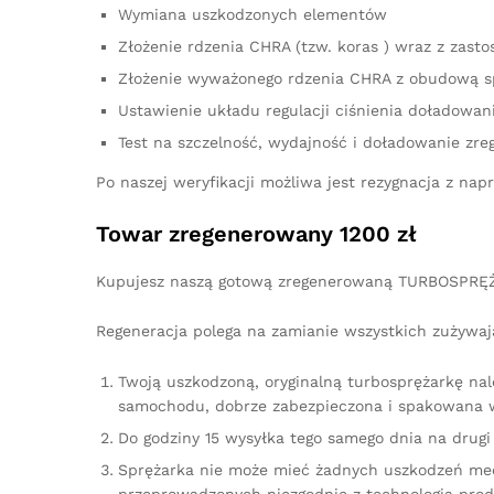
Wymiana uszkodzonych elementów
Złożenie rdzenia CHRA (tzw. koras ) wraz z za
Złożenie wyważonego rdzenia CHRA z obudową s
Ustawienie układu regulacji ciśnienia doładowan
Test na szczelność, wydajność i doładowanie zre
Po naszej weryfikacji możliwa jest rezygnacja z n
Towar zregenerowany 1200 zł
Kupujesz naszą gotową zregenerowaną TURBOSPRĘŻ
Regeneracja polega na zamianie wszystkich zużywaj
Twoją uszkodzoną, oryginalną turbosprężarkę na
samochodu, dobrze zabezpieczona i spakowana w
Do godziny 15 wysyłka tego samego dnia na drugi 
Sprężarka nie może mieć żadnych uszkodzeń me