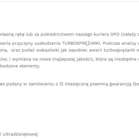
quantity
łasną rękę lub za pośrednictwem naszego kuriera DPD (należy
kazania przyczyny uszkodzenia TURBOSPRĘŻARKI. Podczas analizy
na, oraz podać wskazówki jak zapobiec awarii turbosprężarki w
ów, i wymiana na nowe (najlepszej jakości), które są niezbędne 
zkodzone elementy.
res podany w zamówieniu z 12 miesięczną pisemną gwarancją (be
i ultradźwiękowej