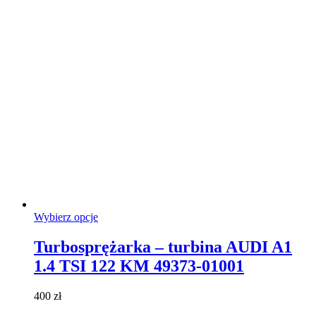
na
stronie
produktu
Ten
Wybierz opcje
produkt
ma
Turbosprężarka – turbina AUDI A1
wiele
1.4 TSI 122 KM 49373-01001
wariantów.
Opcje
można
400
zł
wybrać