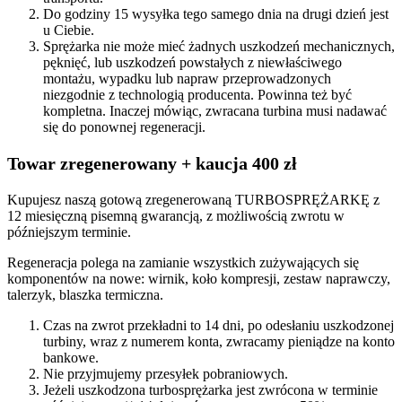
Do godziny 15 wysyłka tego samego dnia na drugi dzień jest
u Ciebie.
Sprężarka nie może mieć żadnych uszkodzeń mechanicznych,
pęknięć, lub uszkodzeń powstałych z niewłaściwego
montażu, wypadku lub napraw przeprowadzonych
niezgodnie z technologią producenta. Powinna też być
kompletna. Inaczej mówiąc, zwracana turbina musi nadawać
się do ponownej regeneracji.
Towar zregenerowany + kaucja 400 zł
Kupujesz naszą gotową zregenerowaną TURBOSPRĘŻARKĘ z
12 miesięczną pisemną gwarancją, z możliwością zwrotu w
późniejszym terminie.
Regeneracja polega na zamianie wszystkich zużywających się
komponentów na nowe: wirnik, koło kompresji, zestaw naprawczy,
talerzyk, blaszka termiczna.
Czas na zwrot przekładni to 14 dni, po odesłaniu uszkodzonej
turbiny, wraz z numerem konta, zwracamy pieniądze na konto
bankowe.
Nie przyjmujemy przesyłek pobraniowych.
Jeżeli uszkodzona turbosprężarka jest zwrócona w terminie