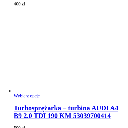
można
400
zł
wybrać
na
stronie
produktu
Ten
Wybierz opcje
produkt
ma
Turbosprężarka – turbina AUDI A4
wiele
B9 2.0 TDI 190 KM 53039700414
wariantów.
Opcje
można
500
zł