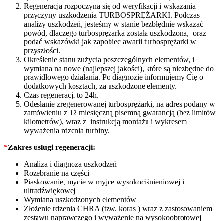
Regeneracja rozpoczyna się od weryfikacji i wskazania
przyczyny uszkodzenia TURBOSPRĘŻARKI. Podczas
analizy uszkodzeń, jesteśmy w stanie bezbłędnie wskazać
powód, dlaczego turbosprężarka została uszkodzona, oraz
podać wskazówki jak zapobiec awarii turbosprężarki w
przyszłości.
Określenie stanu zużycia poszczególnych elementów, i
wymiana na nowe (najlepszej jakości), które są niezbędne do
prawidłowego działania. Po diagnozie informujemy Cię o
dodatkowych kosztach, za uszkodzone elementy.
Czas regeneracji to 24h.
Odesłanie zregenerowanej turbosprężarki, na adres podany w
zamówieniu z 12 miesięczną pisemną gwarancją (bez limitów
kilometrów), wraz z instrukcją montażu i wykresem
wyważenia rdzenia turbiny.
*
Zakres usługi regeneracji:
Analiza i diagnoza uszkodzeń
Rozebranie na części
Piaskowanie, mycie w myjce wysokociśnieniowej i
ultradźwiękowej
Wymiana uszkodzonych elementów
Złożenie rdzenia CHRA (tzw. koras ) wraz z zastosowaniem
zestawu naprawczego i wyważenie na wysokoobrotowej