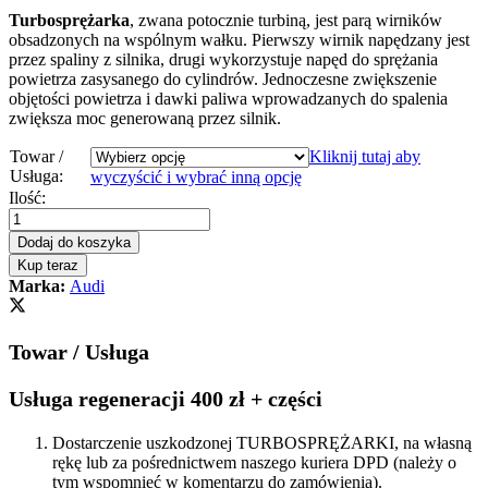
Turbosprężarka
, zwana potocznie turbiną, jest parą wirników
obsadzonych na wspólnym wałku. Pierwszy wirnik napędzany jest
przez spaliny z silnika, drugi wykorzystuje napęd do sprężania
powietrza zasysanego do cylindrów. Jednoczesne zwiększenie
objętości powietrza i dawki paliwa wprowadzanych do spalenia
zwiększa moc generowaną przez silnik.
Towar /
Kliknij tutaj aby
Usługa:
wyczyścić i wybrać inną opcję
Turbosprężarka
Ilość:
-
turbina
Dodaj do koszyka
AUDI
Kup teraz
A5
Marka:
Audi
2.0
TDI
CAHA
Towar / Usługa
170
KM
03L145702N
Usługa regeneracji 400 zł + części
quantity
Dostarczenie uszkodzonej TURBOSPRĘŻARKI, na własną
rękę lub za pośrednictwem naszego kuriera DPD (należy o
tym wspomnieć w komentarzu do zamówienia).