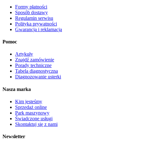
produktu
Formy płatności
Sposób dostawy
Regulamin serwisu
Polityka prywatności
Gwarancja i reklamacja
Pomoc
Artykuły
Znajdź zamówienie
Porady techniczne
Tabela diagnostyczna
Diagnozowanie usterki
Nasza marka
Kim jesteśmy
Sprzedaż online
Park maszynowy
Świadczone usługi
Skontaktuj się z nami
Newsletter