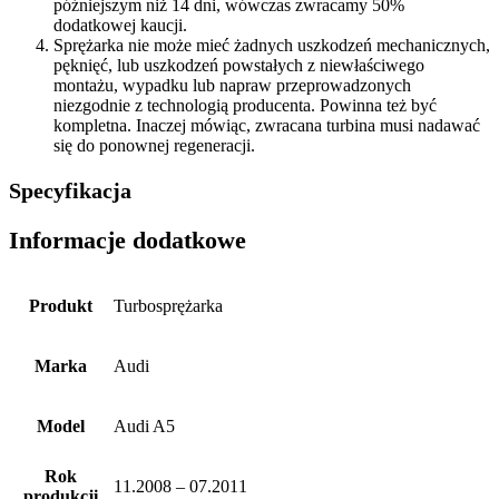
późniejszym niż 14 dni, wówczas zwracamy 50%
dodatkowej kaucji.
Sprężarka nie może mieć żadnych uszkodzeń mechanicznych,
pęknięć, lub uszkodzeń powstałych z niewłaściwego
montażu, wypadku lub napraw przeprowadzonych
niezgodnie z technologią producenta. Powinna też być
kompletna. Inaczej mówiąc, zwracana turbina musi nadawać
się do ponownej regeneracji.
Specyfikacja
Informacje dodatkowe
Produkt
Turbosprężarka
Marka
Audi
Model
Audi A5
Rok
11.2008 – 07.2011
produkcji