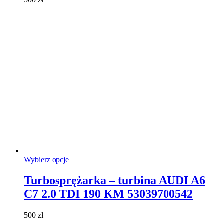
wybrać
na
stronie
produktu
Ten
Wybierz opcje
produkt
ma
Turbosprężarka – turbina AUDI A6
wiele
C7 2.0 TDI 190 KM 53039700542
wariantów.
Opcje
można
500
zł
wybrać