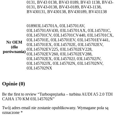
0131, BV43 0138, BV43 0189, BV43 1138, BV43-
0131, BV43-0138, BV43-0189, BV43-1138,
BV430131, BV430138, BV430189, BV431138
018903L145701A, 03L145701AV,
03L145701AV430, 03L145701AX, 03L145701C,
03L145701CV, 03L145701CV440, 03L145701CX,
03L145701E, 03L145701EV, 03L145701EV441,
Nr OEM
03L145701EX, 03L145702E, 03L145702EV,
(dla
03L145702EV225, 03L145702EV228,
porównania)
03L145702EV260, 03L145702EV288,
03L145702EX, 03L145702J, 03L145702JV,
03L145702JX, 03L145702N, 03L145702NV,
03L145702NX
Opinie (0)
Be the first to review “Turbosprężarka – turbina AUDI A5 2.0 TDI
CAHA 170 KM 03L145702N”
Twój adres email nie zostanie opublikowany.
Wymagane pola są
oznaczone
*