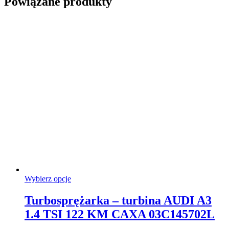
Powiązane produkty
Ten
Wybierz opcje
produkt
ma
Turbosprężarka – turbina AUDI A3
wiele
1.4 TSI 122 KM CAXA 03C145702L
wariantów.
Opcje