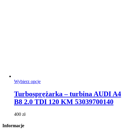
stronie
produktu
Ten
Wybierz opcje
produkt
ma
Turbosprężarka – turbina AUDI A4
wiele
B8 2.0 TDI 120 KM 53039700140
wariantów.
Opcje
można
400
zł
wybrać
na
Informacje
stronie