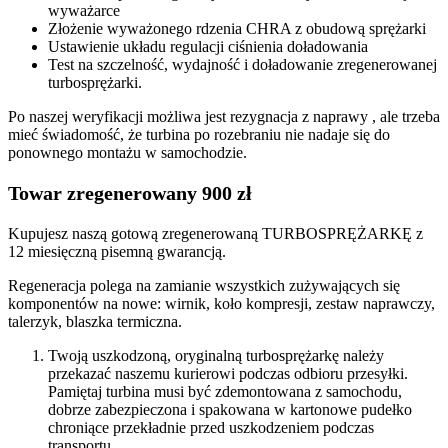
wyważarce
Złożenie wyważonego rdzenia CHRA z obudową sprężarki
Ustawienie układu regulacji ciśnienia doładowania
Test na szczelność, wydajność i doładowanie zregenerowanej
turbosprężarki.
Po naszej weryfikacji możliwa jest rezygnacja z naprawy , ale trzeba
mieć świadomość, że turbina po rozebraniu nie nadaje się do
ponownego montażu w samochodzie.
Towar zregenerowany 900 zł
Kupujesz naszą gotową zregenerowaną TURBOSPRĘŻARKĘ z
12 miesięczną pisemną gwarancją.
Regeneracja polega na zamianie wszystkich zużywających się
komponentów na nowe: wirnik, koło kompresji, zestaw naprawczy,
talerzyk, blaszka termiczna.
Twoją uszkodzoną, oryginalną turbosprężarkę należy
przekazać naszemu kurierowi podczas odbioru przesyłki.
Pamiętaj turbina musi być zdemontowana z samochodu,
dobrze zabezpieczona i spakowana w kartonowe pudełko
chroniące przekładnie przed uszkodzeniem podczas
transportu.