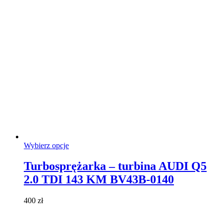
na
stronie
produktu
Ten
Wybierz opcje
produkt
ma
Turbosprężarka – turbina AUDI Q5
wiele
2.0 TDI 143 KM BV43B-0140
wariantów.
Opcje
można
400
zł
wybrać
na