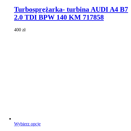
produkt
ma
Turbosprężarka- turbina AUDI A4 B7
wiele
2.0 TDI BPW 140 KM 717858
wariantów.
Opcje
można
400
zł
wybrać
na
stronie
produktu
Ten
Wybierz opcje
produkt