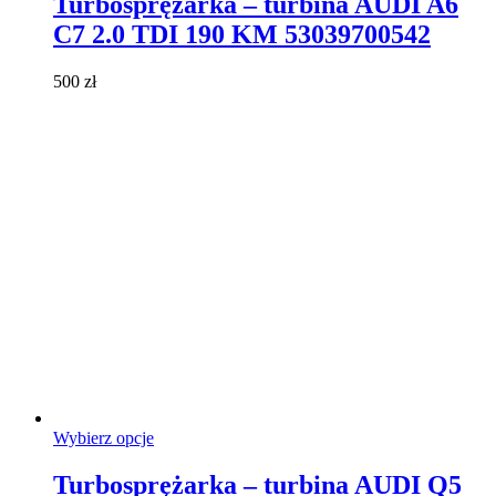
Turbosprężarka – turbina AUDI A6
wiele
C7 2.0 TDI 190 KM 53039700542
wariantów.
Opcje
można
500
zł
wybrać
na
stronie
produktu
Ten
Wybierz opcje
produkt
ma
Turbosprężarka – turbina AUDI Q5