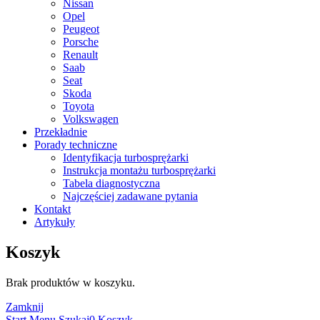
Nissan
Opel
Peugeot
Porsche
Renault
Saab
Seat
Skoda
Toyota
Volkswagen
Przekładnie
Porady techniczne
Identyfikacja turbosprężarki
Instrukcja montażu turbosprężarki
Tabela diagnostyczna
Najczęściej zadawane pytania
Kontakt
Artykuły
Koszyk
Brak produktów w koszyku.
Zamknij
Start
Menu
Szukaj
0
Koszyk