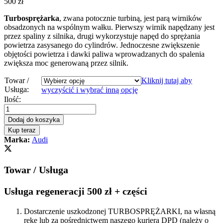
500
zł
Turbosprężarka
, zwana potocznie turbiną, jest parą wirników
obsadzonych na wspólnym wałku. Pierwszy wirnik napędzany jest
przez spaliny z silnika, drugi wykorzystuje napęd do sprężania
powietrza zasysanego do cylindrów. Jednoczesne zwiększenie
objętości powietrza i dawki paliwa wprowadzanych do spalenia
zwiększa moc generowaną przez silnik.
Towar /
Kliknij tutaj aby
Usługa:
wyczyścić i wybrać inną opcję
Turbosprężarka
Ilość:
-
turbina
Dodaj do koszyka
AUDI
Kup teraz
A6
Marka:
Audi
C7
3.0
TDI
Towar / Usługa
204KM
059145874D
quantity
Usługa regeneracji 500 zł + części
Dostarczenie uszkodzonej TURBOSPRĘŻARKI, na własną
rękę lub za pośrednictwem naszego kuriera DPD (należy o