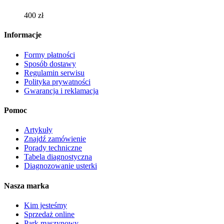
Opcje
można
400
zł
wybrać
na
Informacje
stronie
produktu
Formy płatności
Sposób dostawy
Regulamin serwisu
Polityka prywatności
Gwarancja i reklamacja
Pomoc
Artykuły
Znajdź zamówienie
Porady techniczne
Tabela diagnostyczna
Diagnozowanie usterki
Nasza marka
Kim jesteśmy
Sprzedaż online
Park maszynowy