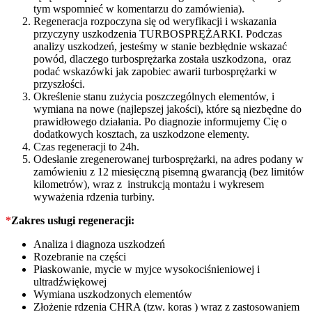
tym wspomnieć w komentarzu do zamówienia).
Regeneracja rozpoczyna się od weryfikacji i wskazania
przyczyny uszkodzenia TURBOSPRĘŻARKI. Podczas
analizy uszkodzeń, jesteśmy w stanie bezbłędnie wskazać
powód, dlaczego turbosprężarka została uszkodzona, oraz
podać wskazówki jak zapobiec awarii turbosprężarki w
przyszłości.
Określenie stanu zużycia poszczególnych elementów, i
wymiana na nowe (najlepszej jakości), które są niezbędne do
prawidłowego działania. Po diagnozie informujemy Cię o
dodatkowych kosztach, za uszkodzone elementy.
Czas regeneracji to 24h.
Odesłanie zregenerowanej turbosprężarki, na adres podany w
zamówieniu z 12 miesięczną pisemną gwarancją (bez limitów
kilometrów), wraz z instrukcją montażu i wykresem
wyważenia rdzenia turbiny.
*
Zakres usługi regeneracji:
Analiza i diagnoza uszkodzeń
Rozebranie na części
Piaskowanie, mycie w myjce wysokociśnieniowej i
ultradźwiękowej
Wymiana uszkodzonych elementów
Złożenie rdzenia CHRA (tzw. koras ) wraz z zastosowaniem