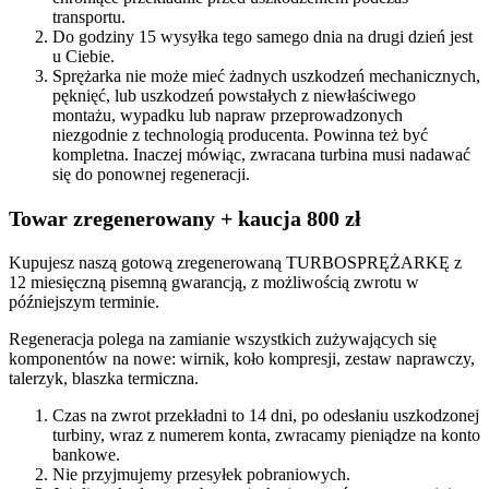
transportu.
Do godziny 15 wysyłka tego samego dnia na drugi dzień jest
u Ciebie.
Sprężarka nie może mieć żadnych uszkodzeń mechanicznych,
pęknięć, lub uszkodzeń powstałych z niewłaściwego
montażu, wypadku lub napraw przeprowadzonych
niezgodnie z technologią producenta. Powinna też być
kompletna. Inaczej mówiąc, zwracana turbina musi nadawać
się do ponownej regeneracji.
Towar zregenerowany + kaucja 800 zł
Kupujesz naszą gotową zregenerowaną TURBOSPRĘŻARKĘ z
12 miesięczną pisemną gwarancją, z możliwością zwrotu w
późniejszym terminie.
Regeneracja polega na zamianie wszystkich zużywających się
komponentów na nowe: wirnik, koło kompresji, zestaw naprawczy,
talerzyk, blaszka termiczna.
Czas na zwrot przekładni to 14 dni, po odesłaniu uszkodzonej
turbiny, wraz z numerem konta, zwracamy pieniądze na konto
bankowe.
Nie przyjmujemy przesyłek pobraniowych.