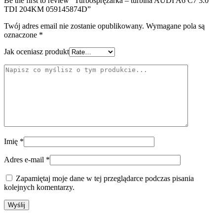
Be the first to review “Turbosprężarka – turbina AUDI A6 C7 3.0
TDI 204KM 059145874D”
Twój adres email nie zostanie opublikowany.
Wymagane pola są
oznaczone
*
Jak oceniasz produkt
Imię
*
Adres e-mail
*
Zapamiętaj moje dane w tej przeglądarce podczas pisania
kolejnych komentarzy.