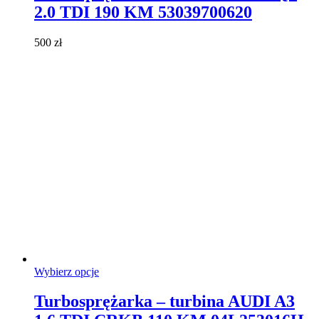
wiele
2.0 TDI 190 KM 53039700620
wariantów.
Opcje
można
500
zł
wybrać
na
stronie
produktu
Ten
Wybierz opcje
produkt
ma
Turbosprężarka – turbina AUDI A3
wiele