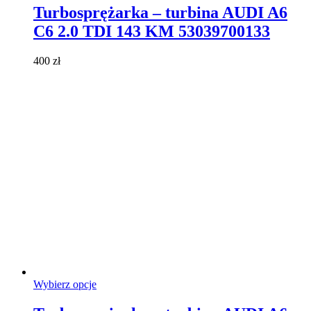
ma
Turbosprężarka – turbina AUDI A6
wiele
C6 2.0 TDI 143 KM 53039700133
wariantów.
Opcje
można
400
zł
wybrać
na
stronie
produktu
Ten
Wybierz opcje
produkt
ma