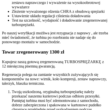
zestawu naprawczego i wyważenie na wysokoobrotowej
wyważarce
Złożenie wyważonego rdzenia CHRA z obudową sprężarki
Ustawienie układu regulacji ciśnienia doładowania
Test na szczelność, wydajność i doładowanie zregenerowanej
turbosprężarki.
Po naszej weryfikacji możliwa jest rezygnacja z naprawy , ale trzeba
mieć świadomość, że turbina po rozebraniu nie nadaje się do
ponownego montażu w samochodzie.
Towar zregenerowany 1300 zł
Kupujesz naszą gotową zregenerowaną TURBOSPRĘŻARKĘ z
12 miesięczną pisemną gwarancją.
Regeneracja polega na zamianie wszystkich zużywających się
komponentów na nowe: wirnik, koło kompresji, zestaw naprawczy,
talerzyk, blaszka termiczna.
Twoją uszkodzoną, oryginalną turbosprężarkę należy
przekazać naszemu kurierowi podczas odbioru przesyłki.
Pamiętaj turbina musi być zdemontowana z samochodu,
dobrze zabezpieczona i spakowana w kartonowe pudełko
chroniące przekładnie przed uszkodzeniem podczas