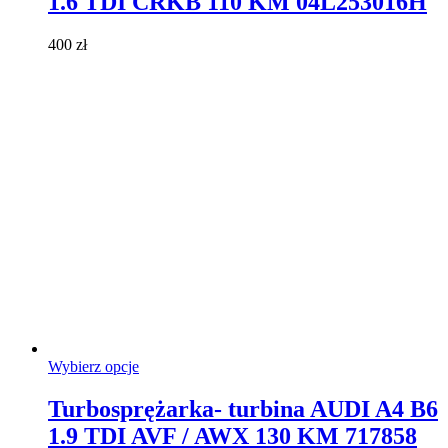
1.6 TDI CRKB 110 KM 04L253016H
wariantów.
Opcje
można
400
zł
wybrać
na
stronie
produktu
Ten
Wybierz opcje
produkt
ma
Turbosprężarka- turbina AUDI A4 B6
wiele
1.9 TDI AVF / AWX 130 KM 717858
wariantów.