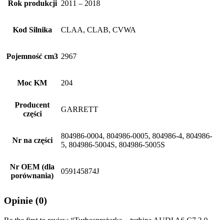
Rok produkcji
2011 – 2018
Kod Silnika
CLAA, CLAB, CVWA
Pojemność cm3
2967
Moc KM
204
Producent
GARRETT
części
804986-0004, 804986-0005, 804986-4, 804986-
Nr na części
5, 804986-5004S, 804986-5005S
Nr OEM (dla
059145874J
porównania)
Opinie (0)