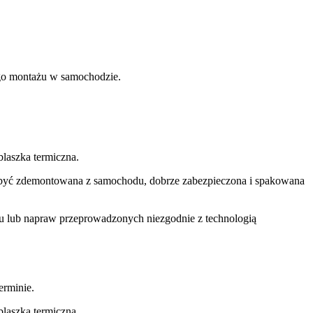
nego montażu w samochodzie.
laszka termiczna.
si być zdemontowana z samochodu, dobrze zabezpieczona i spakowana
u lub napraw przeprowadzonych niezgodnie z technologią
rminie.
laszka termiczna.