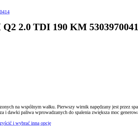
00414
I Q2 2.0 TDI 190 KM 530397004
dzonych na wspólnym wałku. Pierwszy wirnik napędzany jest przez spal
rza i dawki paliwa wprowadzanych do spalenia zwiększa moc generowan
czyścić i wybrać inną opcję