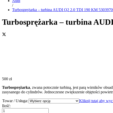
Audi
/
Turbosprężarka – turbina AUDI Q2 2.0 TDI 190 KM 530397
Turbosprężarka – turbina AUD
500
zł
Turbosprężarka
, zwana potocznie turbiną, jest parą wirników obsa
zasysanego do cylindrów. Jednoczesne zwiększenie objętości powiet
Towar / Usługa:
Kliknij tutaj aby wy
Turbosprężarka
Ilość:
-