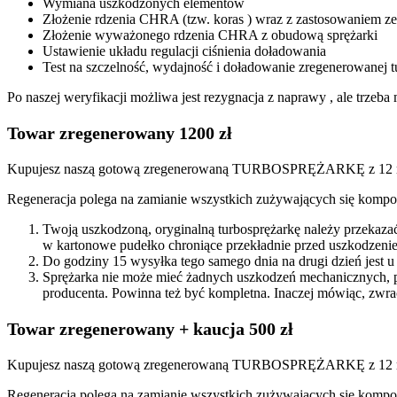
Wymiana uszkodzonych elementów
Złożenie rdzenia CHRA (tzw. koras ) wraz z zastosowaniem
Złożenie wyważonego rdzenia CHRA z obudową sprężarki
Ustawienie układu regulacji ciśnienia doładowania
Test na szczelność, wydajność i doładowanie zregenerowanej t
Po naszej weryfikacji możliwa jest rezygnacja z naprawy , ale trze
Towar zregenerowany 1200 zł
Kupujesz naszą gotową zregenerowaną TURBOSPRĘŻARKĘ z 12 mi
Regeneracja polega na zamianie wszystkich zużywających się kompon
Twoją uszkodzoną, oryginalną turbosprężarkę należy przekaza
w kartonowe pudełko chroniące przekładnie przed uszkodzenie
Do godziny 15 wysyłka tego samego dnia na drugi dzień jest u
Sprężarka nie może mieć żadnych uszkodzeń mechanicznych, 
producenta. Powinna też być kompletna. Inaczej mówiąc, zwra
Towar zregenerowany + kaucja 500 zł
Kupujesz naszą gotową zregenerowaną TURBOSPRĘŻARKĘ z 12 miesi
Regeneracja polega na zamianie wszystkich zużywających się kompon