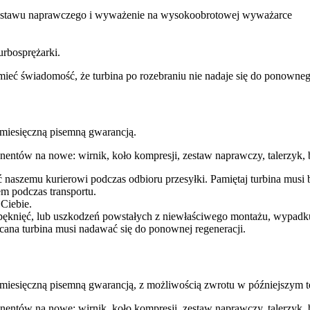
 zestawu naprawczego i wyważenie na wysokoobrotowej wyważarce
urbosprężarki.
ba mieć świadomość, że turbina po rozebraniu nie nadaje się do ponow
esięczną pisemną gwarancją.
entów na nowe: wirnik, koło kompresji, zestaw naprawczy, talerzyk, b
ć naszemu kurierowi podczas odbioru przesyłki. Pamiętaj turbina mu
m podczas transportu.
 Ciebie.
pęknięć, lub uszkodzeń powstałych z niewłaściwego montażu, wypadk
cana turbina musi nadawać się do ponownej regeneracji.
ęczną pisemną gwarancją, z możliwością zwrotu w późniejszym te
entów na nowe: wirnik, koło kompresji, zestaw naprawczy, talerzyk, b