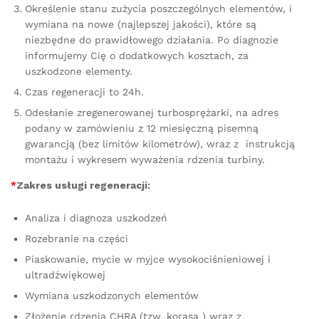
Określenie stanu zużycia poszczególnych elementów, i
wymiana na nowe (najlepszej jakości), które są
niezbędne do prawidłowego działania. Po diagnozie
informujemy Cię o dodatkowych kosztach, za
uszkodzone elementy.
Czas regeneracji to 24h.
Odesłanie zregenerowanej turbosprężarki, na adres
podany w zamówieniu z 12 miesięczną pisemną
gwarancją (bez limitów kilometrów), wraz z instrukcją
montażu i wykresem wyważenia rdzenia turbiny.
*
Zakres usługi regeneracji:
Analiza i diagnoza uszkodzeń
Rozebranie na części
Piaskowanie, mycie w myjce wysokociśnieniowej i
ultradźwiękowej
Wymiana uszkodzonych elementów
Złożenie rdzenia CHRA (tzw. korasa ) wraz z