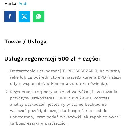
2.0
Marka:
Audi
TDI
143
KM
03L145701T
quantity
Towar / Usługa
Usługa regeneracji 500 zł + części
Dostarczenie uszkodzonej TURBOSPRĘŻARKI, na własną
rękę lub za pośrednictwem naszego kuriera DPD (należy
o tym wspomnieć w komentarzu do zamówienia).
Regeneracja rozpoczyna się od weryfikacji i wskazania
przyczyny uszkodzenia TURBOSPRĘŻARKI. Podczas
analizy uszkodzeń, jesteśmy w stanie bezbłędnie
wskazać powód, dlaczego turbosprężarka została
uszkodzona, oraz podać wskazówki jak zapobiec awarii
turbosprężarki w przyszłości.