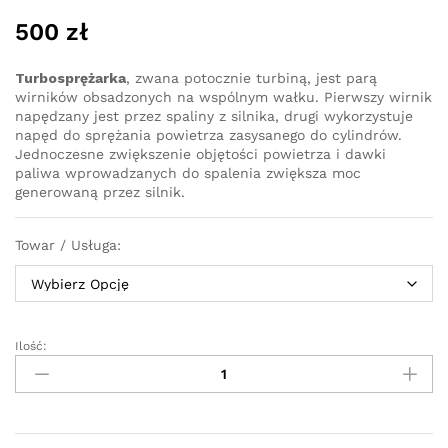
500
zł
Turbosprężarka
, zwana potocznie turbiną, jest parą
wirników obsadzonych na wspólnym wałku. Pierwszy wirnik
napędzany jest przez spaliny z silnika, drugi wykorzystuje
napęd do sprężania powietrza zasysanego do cylindrów.
Jednoczesne zwiększenie objętości powietrza i dawki
paliwa wprowadzanych do spalenia zwiększa moc
generowaną przez silnik.
Towar / Usługa:
Ilość:
Turbosprężarka
-
turbina
Audi
Q5