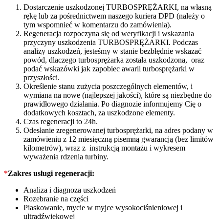
Dostarczenie uszkodzonej TURBOSPRĘŻARKI, na własną
rękę lub za pośrednictwem naszego kuriera DPD (należy o
tym wspomnieć w komentarzu do zamówienia).
Regeneracja rozpoczyna się od weryfikacji i wskazania
przyczyny uszkodzenia TURBOSPRĘŻARKI. Podczas
analizy uszkodzeń, jesteśmy w stanie bezbłędnie wskazać
powód, dlaczego turbosprężarka została uszkodzona, oraz
podać wskazówki jak zapobiec awarii turbosprężarki w
przyszłości.
Określenie stanu zużycia poszczególnych elementów, i
wymiana na nowe (najlepszej jakości), które są niezbędne do
prawidłowego działania. Po diagnozie informujemy Cię o
dodatkowych kosztach, za uszkodzone elementy.
Czas regeneracji to 24h.
Odesłanie zregenerowanej turbosprężarki, na adres podany w
zamówieniu z 12 miesięczną pisemną gwarancją (bez limitów
kilometrów), wraz z instrukcją montażu i wykresem
wyważenia rdzenia turbiny.
*
Zakres usługi regeneracji:
Analiza i diagnoza uszkodzeń
Rozebranie na części
Piaskowanie, mycie w myjce wysokociśnieniowej i
ultradźwiękowej