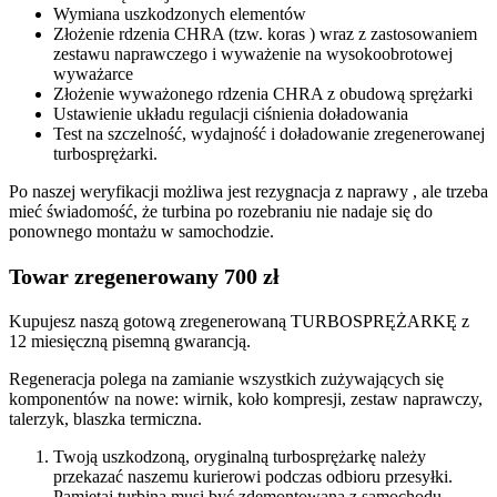
Wymiana uszkodzonych elementów
Złożenie rdzenia CHRA (tzw. koras ) wraz z zastosowaniem
zestawu naprawczego i wyważenie na wysokoobrotowej
wyważarce
Złożenie wyważonego rdzenia CHRA z obudową sprężarki
Ustawienie układu regulacji ciśnienia doładowania
Test na szczelność, wydajność i doładowanie zregenerowanej
turbosprężarki.
Po naszej weryfikacji możliwa jest rezygnacja z naprawy , ale trzeba
mieć świadomość, że turbina po rozebraniu nie nadaje się do
ponownego montażu w samochodzie.
Towar zregenerowany 700 zł
Kupujesz naszą gotową zregenerowaną TURBOSPRĘŻARKĘ z
12 miesięczną pisemną gwarancją.
Regeneracja polega na zamianie wszystkich zużywających się
komponentów na nowe: wirnik, koło kompresji, zestaw naprawczy,
talerzyk, blaszka termiczna.
Twoją uszkodzoną, oryginalną turbosprężarkę należy
przekazać naszemu kurierowi podczas odbioru przesyłki.
Pamiętaj turbina musi być zdemontowana z samochodu,