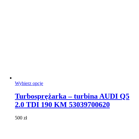
produktu
Ten
Wybierz opcje
produkt
ma
Turbosprężarka – turbina AUDI Q5
wiele
2.0 TDI 190 KM 53039700620
wariantów.
Opcje
można
500
zł
wybrać
na
stronie
produktu