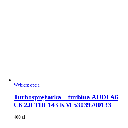
Ten
Wybierz opcje
produkt
ma
Turbosprężarka – turbina AUDI A6
wiele
C6 2.0 TDI 143 KM 53039700133
wariantów.
Opcje
można
400
zł
wybrać
na