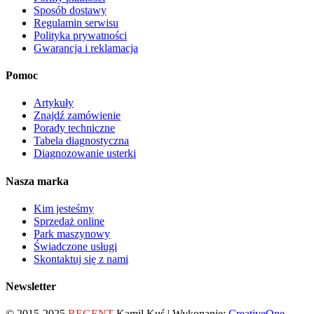
Sposób dostawy
Regulamin serwisu
Polityka prywatności
Gwarancja i reklamacja
Pomoc
Artykuły
Znajdź zamówienie
Porady techniczne
Tabela diagnostyczna
Diagnozowanie usterki
Nasza marka
Kim jesteśmy
Sprzedaż online
Park maszynowy
Świadczone usługi
Skontaktuj się z nami
Newsletter
© 2015-2025
REGENT
Kamil Kuś | Wykonanie:
CreativeOne