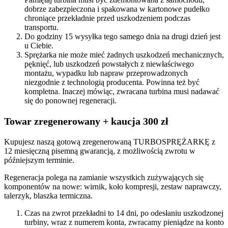
dobrze zabezpieczona i spakowana w kartonowe pudełko
chroniące przekładnie przed uszkodzeniem podczas
transportu.
Do godziny 15 wysyłka tego samego dnia na drugi dzień jest
u Ciebie.
Sprężarka nie może mieć żadnych uszkodzeń mechanicznych,
pęknięć, lub uszkodzeń powstałych z niewłaściwego
montażu, wypadku lub napraw przeprowadzonych
niezgodnie z technologią producenta. Powinna też być
kompletna. Inaczej mówiąc, zwracana turbina musi nadawać
się do ponownej regeneracji.
Towar zregenerowany + kaucja 300 zł
Kupujesz naszą gotową zregenerowaną TURBOSPRĘŻARKĘ z
12 miesięczną pisemną gwarancją, z możliwością zwrotu w
późniejszym terminie.
Regeneracja polega na zamianie wszystkich zużywających się
komponentów na nowe: wirnik, koło kompresji, zestaw naprawczy,
talerzyk, blaszka termiczna.
Czas na zwrot przekładni to 14 dni, po odesłaniu uszkodzonej
turbiny, wraz z numerem konta, zwracamy pieniądze na konto