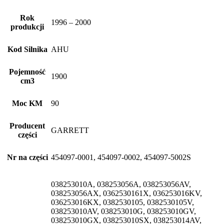
Rok
1996 – 2000
produkcji
Kod Silnika
AHU
Pojemność
1900
cm3
Moc KM
90
Producent
GARRETT
części
Nr na części
454097-0001, 454097-0002, 454097-5002S
038253010A, 038253056A, 038253056AV,
038253056AX, 0362530161X, 036253016KV,
036253016KX, 0382530105, 0382530105V,
038253010AV, 038253010G, 038253010GV,
038253010GX, 038253010SX, 038253014AV,