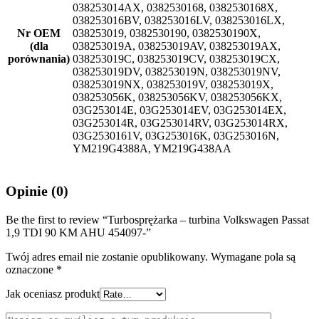
038253014AX, 0382530168, 0382530168X,
038253016BV, 038253016LV, 038253016LX,
Nr OEM
038253019, 0382530190, 0382530190X,
(dla
038253019A, 038253019AV, 038253019AX,
porównania)
038253019C, 038253019CV, 038253019CX,
038253019DV, 038253019N, 038253019NV,
038253019NX, 038253019V, 038253019X,
038253056K, 038253056KV, 038253056KX,
03G253014E, 03G253014EV, 03G253014EX,
03G253014R, 03G253014RV, 03G253014RX,
03G2530161V, 03G253016K, 03G253016N,
YM219G4388A, YM219G438AA
Opinie (0)
Be the first to review “Turbosprężarka – turbina Volkswagen Passat
1,9 TDI 90 KM AHU 454097-”
Twój adres email nie zostanie opublikowany.
Wymagane pola są
oznaczone
*
Jak oceniasz produkt