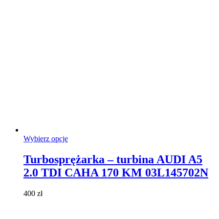
stronie
produktu
Ten
Wybierz opcje
produkt
ma
Turbosprężarka – turbina AUDI A5
wiele
2.0 TDI CAHA 170 KM 03L145702N
wariantów.
Opcje
można
400
zł
wybrać
na
stronie