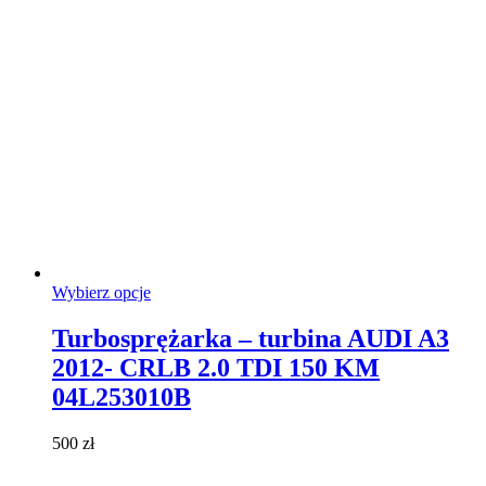
produktu
Ten
Wybierz opcje
produkt
ma
Turbosprężarka – turbina AUDI A3
wiele
2012- CRLB 2.0 TDI 150 KM
wariantów.
Opcje
04L253010B
można
wybrać
500
zł
na
stronie