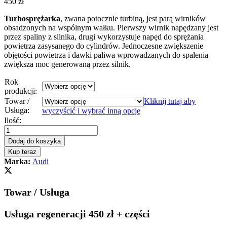
450
zł
Turbosprężarka
, zwana potocznie turbiną, jest parą wirników
obsadzonych na wspólnym wałku. Pierwszy wirnik napędzany jest
przez spaliny z silnika, drugi wykorzystuje napęd do sprężania
powietrza zasysanego do cylindrów. Jednoczesne zwiększenie
objętości powietrza i dawki paliwa wprowadzanych do spalenia
zwiększa moc generowaną przez silnik.
Rok
produkcji:
Towar /
Kliknij tutaj aby
Usługa:
wyczyścić i wybrać inną opcję
Turbosprężarka
Ilość:
-
turbina
Dodaj do koszyka
Volkswagen
Kup teraz
Passat
Marka:
Audi
1,9
TDI
90
Towar / Usługa
KM
AHU
454097-
Usługa regeneracji 450 zł + części
quantity