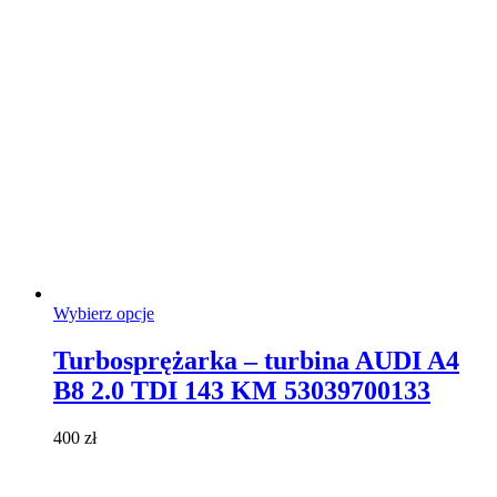
produktu
Ten
Wybierz opcje
produkt
ma
Turbosprężarka – turbina AUDI A4
wiele
B8 2.0 TDI 143 KM 53039700133
wariantów.
Opcje
można
400
zł
wybrać
na
stronie