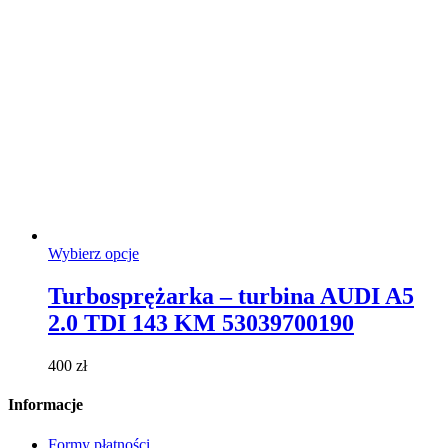
Ten
Wybierz opcje
produkt
ma
Turbosprężarka – turbina AUDI A5
wiele
2.0 TDI 143 KM 53039700190
wariantów.
Opcje
można
400
zł
wybrać
na
Informacje
stronie
produktu
Formy płatności