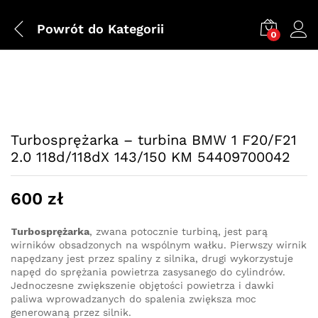
Powrót do
Kategorii
0
Turbosprężarka – turbina BMW 1 F20/F21
2.0 118d/118dX 143/150 KM 54409700042
600
zł
Turbosprężarka
, zwana potocznie turbiną, jest parą
wirników obsadzonych na wspólnym wałku. Pierwszy wirnik
napędzany jest przez spaliny z silnika, drugi wykorzystuje
napęd do sprężania powietrza zasysanego do cylindrów.
Jednoczesne zwiększenie objętości powietrza i dawki
paliwa wprowadzanych do spalenia zwiększa moc
generowaną przez silnik.