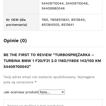
54409710044, 54409710046,
54409980046
Nr OEM (dla
1165, 11658513641, 8513640,
porównania)
851364005, 8513641
Opinie (0)
BE THE FIRST TO REVIEW “TURBOSPRĘŻARKA –
TURBINA BMW 1 F20/F21 2.0 118D/118DX 143/150 KM
54409700042”
Twój adres email nie zostanie opublikowany.
Wymagane
pola są oznaczone
*
Jak oceniasz produkt