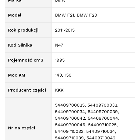
Marka
BMW
Model
BMW F21, BMW F20
Rok produkcji
2011-2015
Kod Silnika
N47
Pojemność cm3
1995
Moc KM
143, 150
Producent części
KKK
54409700025, 54409700032,
54409700034, 54409700039,
54409700042, 54409700044,
54409700046, 54409710025,
Nr na części
54409710032, 54409710034,
54409710039, 54409710042,