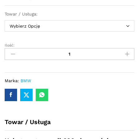
Towar / Usługa:
Ilość:
Turbosprężarka
-
turbina
BMW
1
F20/F21
Marka:
BMW
2.0
118d/118dX
143/150
KM
54409700042
Towar / Usługa
quantity