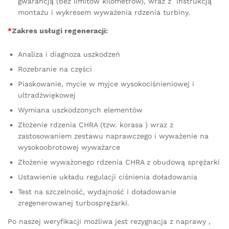
gwarancją (bez limitów kilometrów), wraz z instrukcją
montażu i wykresem wyważenia rdzenia turbiny.
*
Zakres usługi regeneracji:
Analiza i diagnoza uszkodzeń
Rozebranie na części
Piaskowanie, mycie w myjce wysokociśnieniowej i
ultradźwiękowej
Wymiana uszkodzonych elementów
Złożenie rdzenia CHRA (tzw. korasa ) wraz z
zastosowaniem zestawu naprawczego i wyważenie na
wysokoobrotowej wyważarce
Złożenie wyważonego rdzenia CHRA z obudową sprężarki
Ustawienie układu regulacji ciśnienia doładowania
Test na szczelność, wydajność i doładowanie
zregenerowanej turbosprężarki.
Po naszej weryfikacji możliwa jest rezygnacja z naprawy ,