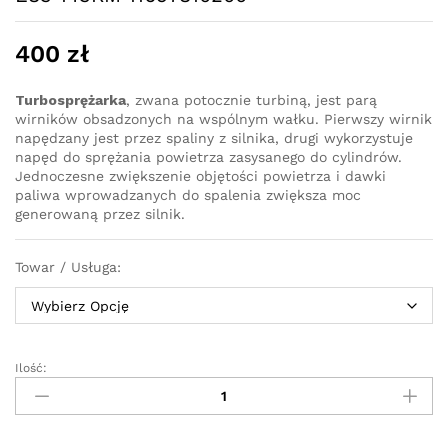
400
zł
Turbosprężarka
, zwana potocznie turbiną, jest parą
wirników obsadzonych na wspólnym wałku. Pierwszy wirnik
napędzany jest przez spaliny z silnika, drugi wykorzystuje
napęd do sprężania powietrza zasysanego do cylindrów.
Jednoczesne zwiększenie objętości powietrza i dawki
paliwa wprowadzanych do spalenia zwiększa moc
generowaną przez silnik.
Towar / Usługa:
Ilość:
Turbosprężarka
-
turbina
BMW