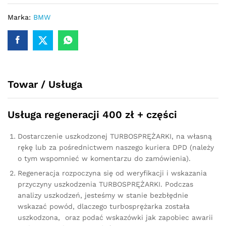
X3
1.8d
Marka:
BMW
E83
143KM
11657810200
quantity
Towar / Usługa
Usługa regeneracji 400 zł + części
Dostarczenie uszkodzonej TURBOSPRĘŻARKI, na własną
rękę lub za pośrednictwem naszego kuriera DPD (należy
o tym wspomnieć w komentarzu do zamówienia).
Regeneracja rozpoczyna się od weryfikacji i wskazania
przyczyny uszkodzenia TURBOSPRĘŻARKI. Podczas
analizy uszkodzeń, jesteśmy w stanie bezbłędnie
wskazać powód, dlaczego turbosprężarka została
uszkodzona, oraz podać wskazówki jak zapobiec awarii