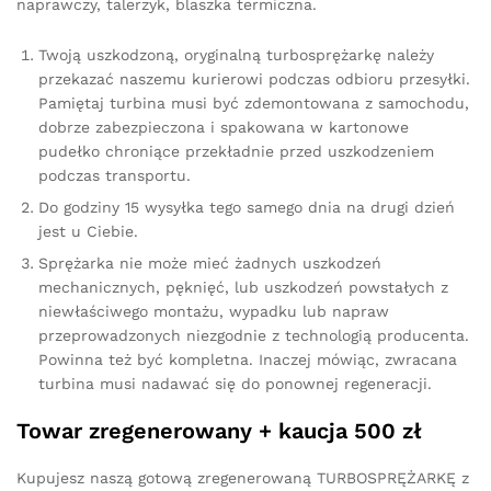
naprawczy, talerzyk, blaszka termiczna.
Twoją uszkodzoną, oryginalną turbosprężarkę należy
przekazać naszemu kurierowi podczas odbioru przesyłki.
Pamiętaj turbina musi być zdemontowana z samochodu,
dobrze zabezpieczona i spakowana w kartonowe
pudełko chroniące przekładnie przed uszkodzeniem
podczas transportu.
Do godziny 15 wysyłka tego samego dnia na drugi dzień
jest u Ciebie.
Sprężarka nie może mieć żadnych uszkodzeń
mechanicznych, pęknięć, lub uszkodzeń powstałych z
niewłaściwego montażu, wypadku lub napraw
przeprowadzonych niezgodnie z technologią producenta.
Powinna też być kompletna. Inaczej mówiąc, zwracana
turbina musi nadawać się do ponownej regeneracji.
Towar zregenerowany + kaucja 500 zł
Kupujesz naszą gotową zregenerowaną TURBOSPRĘŻARKĘ z