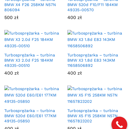
BMW X4 F26 258KM N57N
BMW 520d F10/F11 184KM
806094
49335-00570
500
zł
400
zł
Turbosprężarka – turbina
Turbosprężarka – turbina
BMW X3 2.0d F25 184KM
BMW X3 1.8d E83 143KM
49335-00510
11658506892
400
zł
400
zł
Turbosprężarka – turbina
Turbosprężarka – turbina
BMW 520d E60/E61 177KM
BMW X5 F15 258KM N57N
49135-05850
11657823202
400
zł
500
zł