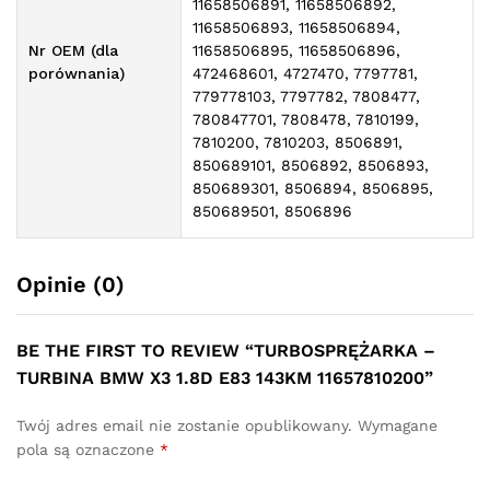
11658506891, 11658506892,
11658506893, 11658506894,
Nr OEM (dla
11658506895, 11658506896,
porównania)
472468601, 4727470, 7797781,
779778103, 7797782, 7808477,
780847701, 7808478, 7810199,
7810200, 7810203, 8506891,
850689101, 8506892, 8506893,
850689301, 8506894, 8506895,
850689501, 8506896
Opinie (0)
BE THE FIRST TO REVIEW “TURBOSPRĘŻARKA –
TURBINA BMW X3 1.8D E83 143KM 11657810200”
Twój adres email nie zostanie opublikowany.
Wymagane
pola są oznaczone
*