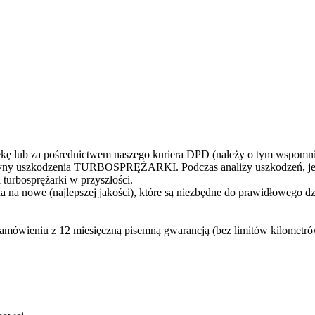
 lub za pośrednictwem naszego kuriera DPD (należy o tym wspomni
yczyny uszkodzenia TURBOSPRĘŻARKI. Podczas analizy uszkodzeń, jes
turbosprężarki w przyszłości.
 na nowe (najlepszej jakości), które są niezbędne do prawidłowego d
zamówieniu z 12 miesięczną pisemną gwarancją (bez limitów kilometró