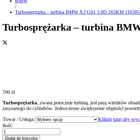
BMW
/
Turbosprężarka – turbina BMW X3 G01 3.0D 265KM 11658
Turbosprężarka – turbina BM
700
zł
Turbosprężarka
, zwana potocznie turbiną, jest parą wirników obsa
zasysanego do cylindrów. Jednoczesne zwiększenie objętości powiet
Towar / Usługa:
Kliknij tutaj aby wy
Turbosprężarka
Ilość:
-
turbina
Dodaj do koszyka