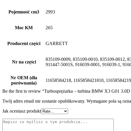
Pojemność cm3
2993
Moc KM
265
Producent części
GARRETT
835109-0009, 835109-0010, 835109-0012, 8
Nr na części
911447-5001S, 916039-0001, 916039-1, 916
Nr OEM (dla
11658584218, 1165858421810, 11658584219
porównania)
Be the first to review “Turbosprężarka – turbina BMW X3 G01 3.
Twój adres email nie zostanie opublikowany.
Wymagane pola są ozn
Jak oceniasz produkt