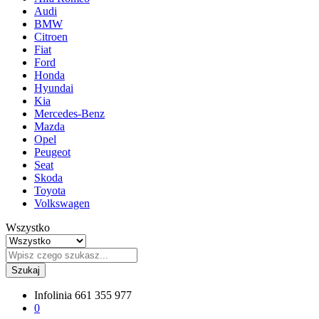
Audi
BMW
Citroen
Fiat
Ford
Honda
Hyundai
Kia
Mercedes-Benz
Mazda
Opel
Peugeot
Seat
Skoda
Toyota
Volkswagen
Wszystko
Szukaj
Infolinia
661 355 977
0