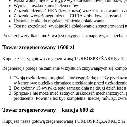
Piaskowanie, mycie w myjce wysokociśnieniowej i ultradźwię
Wymiana uszkodzonych elementów
Złożenie rdzenia CHRA (tzw. korasa) wraz z zastosowaniem
Złożenie wyważonego rdzenia CHRA z obudową sprężarki
Ustawienie układu regulacji ciśnienia doładowania
Test na szczelność, wydajność i doładowanie zregenerowanej t
Po naszej weryfikacji możliwa jest rezygnacja z naprawy, ale trzeb
Towar zregenerowany 1600 zł
Kupujesz naszą gotową zregenerowaną TURBOSPRĘŻARKĘ z 12 mi
Regeneracja polega na zamianie wszystkich zużywających się kompon
Twoją uszkodzoną, oryginalną turbosprężarkę należy przekaza
w kartonowe pudełko chroniące przekładnie przed uszkodzenie
Do godziny 15 wysyłka tego samego dnia na drugi dzień jest u
Sprężarka nie może mieć żadnych uszkodzeń mechanicznych, 
producenta. Powinna też być kompletna. Inaczej mówiąc, zwra
Towar zregenerowany + kaucja 600 zł
Kupujesz naszą gotową zregenerowaną TURBOSPRĘŻARKĘ z 12 miesi