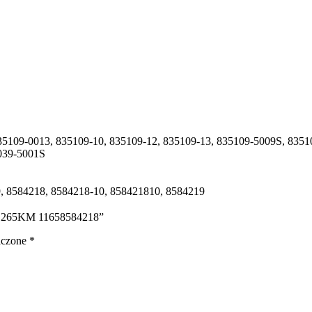
35109-0013, 835109-10, 835109-12, 835109-13, 835109-5009S, 8351
039-5001S
, 8584218, 8584218-10, 858421810, 8584219
0D 265KM 11658584218”
aczone
*