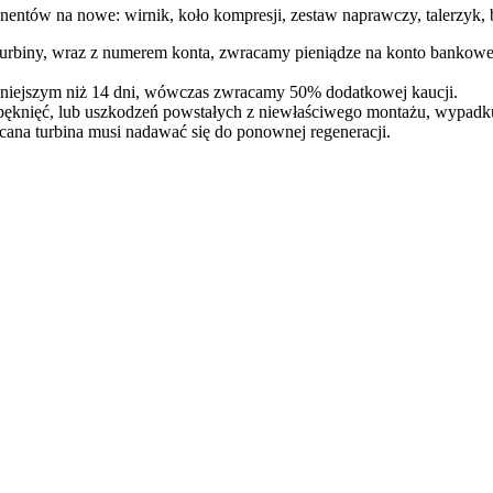
entów na nowe: wirnik, koło kompresji, zestaw naprawczy, talerzyk, b
 turbiny, wraz z numerem konta, zwracamy pieniądze na konto bankowe
óźniejszym niż 14 dni, wówczas zwracamy 50% dodatkowej kaucji.
pęknięć, lub uszkodzeń powstałych z niewłaściwego montażu, wypadk
cana turbina musi nadawać się do ponownej regeneracji.