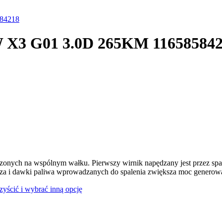
584218
W X3 G01 3.0D 265KM 11658584
dzonych na wspólnym wałku. Pierwszy wirnik napędzany jest przez spal
rza i dawki paliwa wprowadzanych do spalenia zwiększa moc generowan
czyścić i wybrać inną opcję