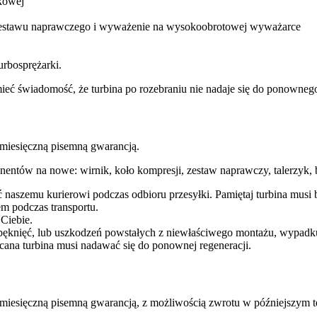
kowej
 zestawu naprawczego i wyważenie na wysokoobrotowej wyważarce
urbosprężarki.
a mieć świadomość, że turbina po rozebraniu nie nadaje się do ponown
esięczną pisemną gwarancją.
entów na nowe: wirnik, koło kompresji, zestaw naprawczy, talerzyk, b
ć naszemu kurierowi podczas odbioru przesyłki. Pamiętaj turbina mu
m podczas transportu.
 Ciebie.
pęknięć, lub uszkodzeń powstałych z niewłaściwego montażu, wypadk
cana turbina musi nadawać się do ponownej regeneracji.
ęczną pisemną gwarancją, z możliwością zwrotu w późniejszym te