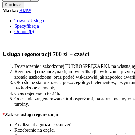
BMW
Kup teraz
X3
Marka:
BMW
G01
3.0D
Towar / Usługa
265KM
Specyfikacja
11658584218
Opinie (0)
quantity
Usługa regeneracji 700 zł + części
Dostarczenie uszkodzonej TURBOSPRĘŻARKI, na własną rękę
Regeneracja rozpoczyna się od weryfikacji i wskazania prz
została uszkodzona, oraz podać wskazówki jak zapobiec awarii 
Określenie stanu zużycia poszczególnych elementów, i wymiana
uszkodzone elementy.
Czas regeneracji to 24h.
Odesłanie zregenerowanej turbosprężarki, na adres podany w 
turbiny.
*
Zakres usługi regeneracji:
Analiza i diagnoza uszkodzeń
Rozebranie na części