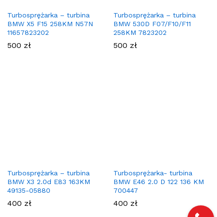
Turbosprężarka – turbina
Turbosprężarka – turbina
BMW X5 F15 258KM N57N
BMW 530D F07/F10/F11
11657823202
258KM 7823202
500
zł
500
zł
Turbosprężarka – turbina
Turbosprężarka- turbina
BMW X3 2.0d E83 163KM
BMW E46 2.0 D 122 136 KM
49135-05880
700447
400
zł
400
zł