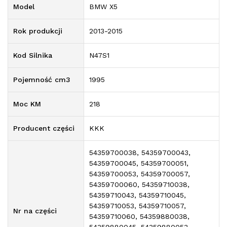
Model
BMW X5
Rok produkcji
2013-2015
Kod Silnika
N47S1
Pojemność cm3
1995
Moc KM
218
Producent części
KKK
54359700038, 54359700043,
54359700045, 54359700051,
54359700053, 54359700057,
54359700060, 54359710038,
54359710043, 54359710045,
54359710053, 54359710057,
Nr na części
54359710060, 54359880038,
54359880045, 54359880053,