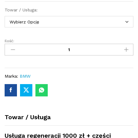
Towar / Usługa:
Ilość:
Turbosprężarka
-
turbina
BMW
X5
F15
Marka:
BMW
25d
218
KM
54359700060
quantity
Towar / Usługa
Usługa regeneracji 1000 zł + części