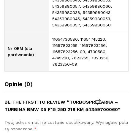
54359880057, 54359880060,
54359980038, 54359980043,
54359980045, 54359980053,
54359980057, 54359980060
11654730580, 11654745220,
11657823255, 11657823256,
Nr OEM (dla
11657823256-09, 4730580,
porównania)
4745220, 7823255, 7823256,
7823256-09
Opinie (0)
BE THE FIRST TO REVIEW “TURBOSPRĘŻARKA –
TURBINA BMW X5 F15 25D 218 KM 54359700060”
Twój adres email nie zostanie opublikowany.
Wymagane pola
są oznaczone
*