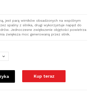
iną, jest parą wirników obsadzonych na wspólnym
zez spaliny z silnika, drugi wykorzystuje napęd do
ndrów. Jednoczesne zwiększenie objętości powietrza
nia zwiększa moc generowaną przez silnik.
Kup teraz
zyka