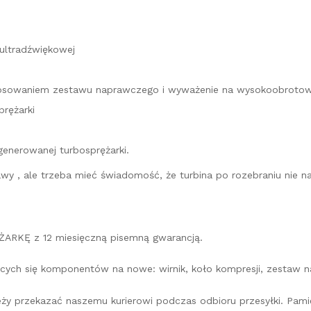
 ultradźwiękowej
astosowaniem zestawu naprawczego i wyważenie na wysokoobroto
rężarki
generowanej turbosprężarki.
prawy , ale trzeba mieć świadomość, że turbina po rozebraniu ni
ARKĘ z 12 miesięczną pisemną gwarancją.
cych się komponentów na nowe: wirnik, koło kompresji, zestaw na
leży przekazać naszemu kurierowi podczas odbioru przesyłki. Pa