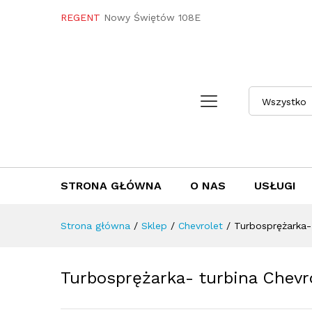
Turbosprężarka- turbina Che
REGENT
Nowy Świętów 108E
Towar / Usługa
Specyfikacja
Opini
Wszystko
STRONA GŁÓWNA
O NAS
USŁUGI
Strona główna
/
Sklep
/
Chevrolet
/
Turbosprężarka-
Turbosprężarka- turbina Chevr