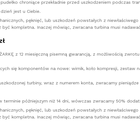
pudełko chroniące przekładnie przed uszkodzeniem podczas tran
zień jest u Ciebie.
hanicznych, pęknięć, lub uszkodzeń powstałych z niewłaściweg
ż być kompletna. Inaczej mówiąc, zwracana turbina musi nadawać
zł
KĘ z 12 miesięczną pisemną gwarancją, z możliwością zwrotu 
cych się komponentów na nowe: wirnik, koło kompresji, zestaw na
u uszkodzonej turbiny, wraz z numerem konta, zwracamy pieniądz
w terminie późniejszym niż 14 dni, wówczas zwracamy 50% dodatk
hanicznych, pęknięć, lub uszkodzeń powstałych z niewłaściweg
ż być kompletna. Inaczej mówiąc, zwracana turbina musi nadawać