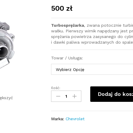
500
zł
Turbosprężarka
, zwana potocznie turb
wałku. Pierwszy wirnik napędzany jest pr
sprężania powietrza zasysanego do cyli
i dawki paliwa wprowadzanych do spale
Towar / Usługa:
Ilość:
Turbosprężarka-
Dodaj do kos
turbina
ększyć
Chevrolet
Aveo
1.3
Marka:
Chevrolet
D
95