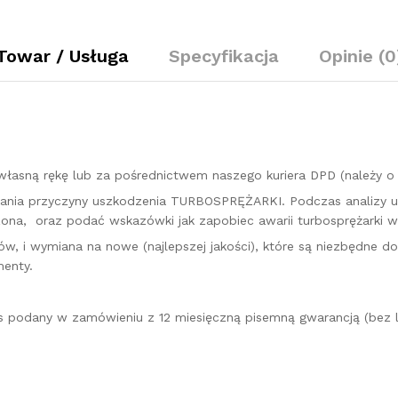
KM
0860550
quantity
Towar / Usługa
Specyfikacja
Opinie (0
łasną rękę lub za pośrednictwem naszego kuriera DPD (należy 
kazania przyczyny uszkodzenia TURBOSPRĘŻARKI. Podczas analizy 
na, oraz podać wskazówki jak zapobiec awarii turbosprężarki w 
w, i wymiana na nowe (najlepszej jakości), które są niezbędne d
enty.
es podany w zamówieniu z 12 miesięczną pisemną gwarancją (bez l