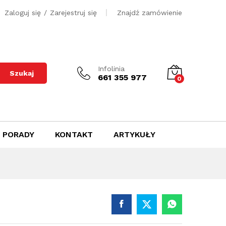
500
zł
Dodaj do koszyka
Zaloguj się
/
Zarejestruj się
Znajdź zamówienie
Infolinia
Szukaj
661 355 977
0
PORADY
KONTAKT
ARTYKUŁY