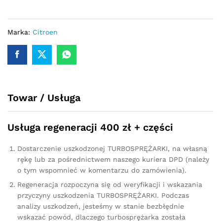
Citroen
C2
1.6
Marka:
Citroen
HDi
109
KM
753420
quantity
Towar / Usługa
Usługa regeneracji 400 zł + części
Dostarczenie uszkodzonej TURBOSPRĘŻARKI, na własną
rękę lub za pośrednictwem naszego kuriera DPD (należy
o tym wspomnieć w komentarzu do zamówienia).
Regeneracja rozpoczyna się od weryfikacji i wskazania
przyczyny uszkodzenia TURBOSPRĘŻARKI. Podczas
analizy uszkodzeń, jesteśmy w stanie bezbłędnie
wskazać powód, dlaczego turbosprężarka została