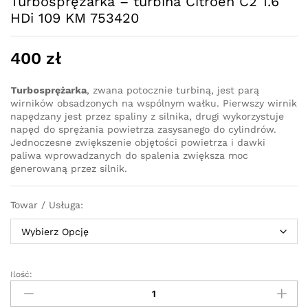
Turbosprężarka – turbina Citroen C2 1.6
HDi 109 KM 753420
400
zł
Turbosprężarka
, zwana potocznie turbiną, jest parą
wirników obsadzonych na wspólnym wałku. Pierwszy wirnik
napędzany jest przez spaliny z silnika, drugi wykorzystuje
napęd do sprężania powietrza zasysanego do cylindrów.
Jednoczesne zwiększenie objętości powietrza i dawki
paliwa wprowadzanych do spalenia zwiększa moc
generowaną przez silnik.
Towar / Usługa:
Ilość:
Turbosprężarka
-
turbina