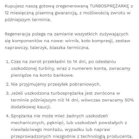
Kupujesz naszą gotową zregenerowaną TURBOSPRĘŻARKĘ z
12 miesięczną pisemną gwarancją, z możliwością zwrotu w
późniejszym terminie.
Regeneracja polega na zamianie wszystkich zużywających
się komponentów na nowe: wirnik, koło kompresji, zestaw
naprawczy, talerzyk, blaszka termiczna.
Czas na zwrot przekładni to 14 dni, po odesłaniu
uszkodzonej turbiny, wraz z numerem konta, zwracamy
pieniądze na konto bankowe.
Nie przyjmujemy przesyłek pobraniowych.
Jeżeli uszkodzona turbosprężarka jest zwrócona w
terminie późniejszym niż 14 dni, wówczas zwracamy 50%
dodatkowej kaucji.
Sprężarka nie może mieć żadnych uszkodzeń
mechanicznych, pęknięć, lub uszkodzeń powstałych z
niewłaściwego montażu, wypadku lub napraw
przeprowadzonych niezgodnie z technologią producenta.