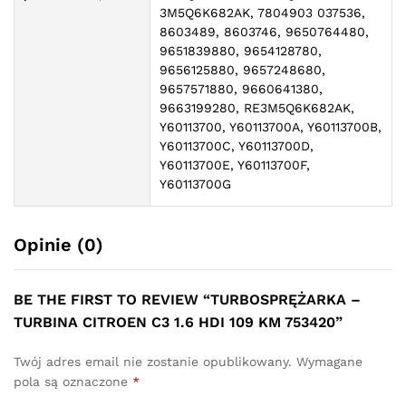
3M5Q6K682AK, 7804903 037536,
8603489, 8603746, 9650764480,
9651839880, 9654128780,
9656125880, 9657248680,
9657571880, 9660641380,
9663199280, RE3M5Q6K682AK,
Y60113700, Y60113700A, Y60113700B,
Y60113700C, Y60113700D,
Y60113700E, Y60113700F,
Y60113700G
Opinie (0)
BE THE FIRST TO REVIEW “TURBOSPRĘŻARKA –
TURBINA CITROEN C3 1.6 HDI 109 KM 753420”
Twój adres email nie zostanie opublikowany.
Wymagane
pola są oznaczone
*