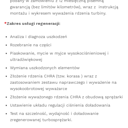
podany w zamówieniu z 12 miesięczną pisemną
gwarancją (bez limitów kilometrów), wraz z instrukcją
montażu i wykresem wyważenia rdzenia turbiny.
*
Zakres usługi regeneracji:
Analiza i diagnoza uszkodzeń
Rozebranie na części
Piaskowanie, mycie w myjce wysokociśnieniowej i
ultradźwiękowej
Wymiana uszkodzonych elementów
Złożenie rdzenia CHRA (tzw. korasa ) wraz z
zastosowaniem zestawu naprawczego i wyważenie na
wysokoobrotowej wyważarce
Złożenie wyważonego rdzenia CHRA z obudową sprężarki
Ustawienie układu regulacji ciśnienia doładowania
Test na szczelność, wydajność i doładowanie
zregenerowanej turbosprężarki.