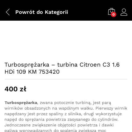
Powrót do
Kategorii
0
Turbosprężarka – turbina Citroen C3 1.6
HDi 109 KM 753420
400
zł
Turbosprężarka
, zwana potocznie turbiną, jest parą
wirników obsadzonych na wspólnym wałku. Pierwszy wirnik
napędzany jest przez spaliny z silnika, drugi wykorzystuje
napęd do sprężania powietrza zasysanego do cylindrów.
Jednoczesne zwiększenie objętości powietrza i dawki
paliwa wprowadzanych do spalenia zwiększa moc