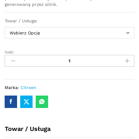
generowaną przez silnik.
Towar / Usługa:
Ilość:
Turbosprężarka
-
turbina
Citroen
C3
1.6
Marka:
Citroen
HDi
109
KM
753420
quantity
Towar / Usługa