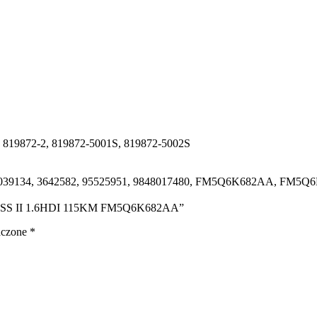
, 819872-2, 819872-5001S, 819872-5002S
 2039134, 3642582, 95525951, 9848017480, FM5Q6K682AA, FM5
AIRCROSS II 1.6HDI 115KM FM5Q6K682AA”
aczone
*