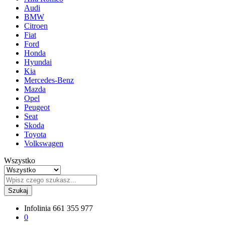
Audi
BMW
Citroen
Fiat
Ford
Honda
Hyundai
Kia
Mercedes-Benz
Mazda
Opel
Peugeot
Seat
Skoda
Toyota
Volkswagen
Wszystko
Szukaj
Infolinia
661 355 977
0