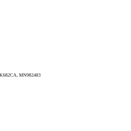
Q6K682CA, MN982483