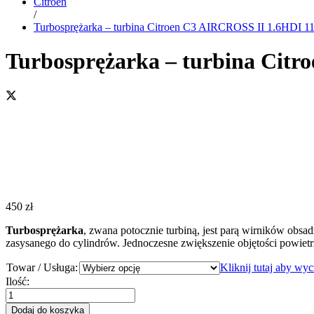
Citroen
/
Turbosprężarka – turbina Citroen C3 AIRCROSS II 1.6H
Turbosprężarka – turbina Ci
450
zł
Turbosprężarka
, zwana potocznie turbiną, jest parą wirników obsa
zasysanego do cylindrów. Jednoczesne zwiększenie objętości powiet
Towar / Usługa:
Kliknij tutaj aby wy
Turbosprężarka
Ilość:
-
turbina
Dodaj do koszyka