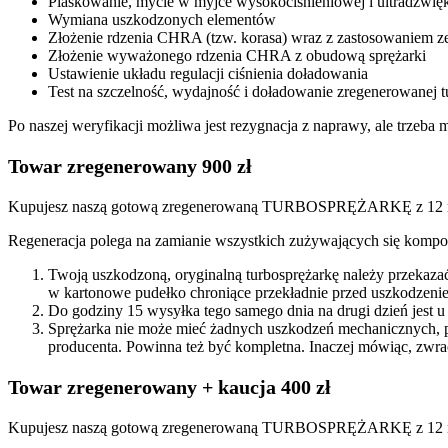
Piaskowanie, mycie w myjce wysokociśnieniowej i ultradźwię
Wymiana uszkodzonych elementów
Złożenie rdzenia CHRA (tzw. korasa) wraz z zastosowaniem
Złożenie wyważonego rdzenia CHRA z obudową sprężarki
Ustawienie układu regulacji ciśnienia doładowania
Test na szczelność, wydajność i doładowanie zregenerowanej t
Po naszej weryfikacji możliwa jest rezygnacja z naprawy, ale trzeb
Towar zregenerowany 900 zł
Kupujesz naszą gotową zregenerowaną TURBOSPRĘŻARKĘ z 12 mi
Regeneracja polega na zamianie wszystkich zużywających się kompon
Twoją uszkodzoną, oryginalną turbosprężarkę należy przekaza
w kartonowe pudełko chroniące przekładnie przed uszkodzenie
Do godziny 15 wysyłka tego samego dnia na drugi dzień jest u
Sprężarka nie może mieć żadnych uszkodzeń mechanicznych, 
producenta. Powinna też być kompletna. Inaczej mówiąc, zwra
Towar zregenerowany + kaucja 400 zł
Kupujesz naszą gotową zregenerowaną TURBOSPRĘŻARKĘ z 12 miesi