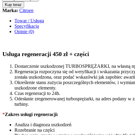
Citroen
Kup teraz
C3
Marka:
Citroen
AIRCROSS
II
Towar / Usługa
1.6HDI
Specyfikacja
115KM
Opinie (0)
FM5Q6K682AA
quantity
Usługa regeneracji 450 zł + części
Dostarczenie uszkodzonej TURBOSPRĘŻARKI, na własną rękę
Regeneracja rozpoczyna się od weryfikacji i wskazania prz
została uszkodzona, oraz podać wskazówki jak zapobiec awarii 
Określenie stanu zużycia poszczególnych elementów, i wymiana
uszkodzone elementy.
Czas regeneracji to 24h.
Odesłanie zregenerowanej turbosprężarki, na adres podany w 
turbiny.
*
Zakres usługi regeneracji:
Analiza i diagnoza uszkodzeń
Rozebranie na części