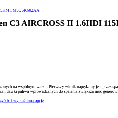
DI 115KM FM5Q6K682AA
troen C3 AIRCROSS II 1.6HDI
dzonych na wspólnym wałku. Pierwszy wirnik napędzany jest przez spal
rza i dawki paliwa wprowadzanych do spalenia zwiększa moc generowan
czyścić i wybrać inną opcję