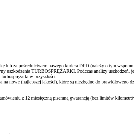
 lub za pośrednictwem naszego kuriera DPD (należy o tym wspomni
yczyny uszkodzenia TURBOSPRĘŻARKI. Podczas analizy uszkodzeń, jes
turbosprężarki w przyszłości.
 na nowe (najlepszej jakości), które są niezbędne do prawidłowego d
zamówieniu z 12 miesięczną pisemną gwarancją (bez limitów kilometró