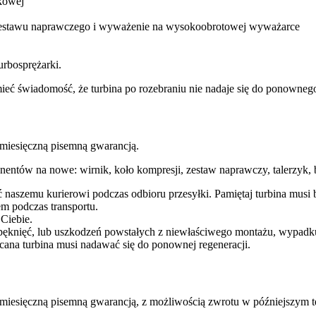
kowej
 zestawu naprawczego i wyważenie na wysokoobrotowej wyważarce
urbosprężarki.
a mieć świadomość, że turbina po rozebraniu nie nadaje się do ponown
esięczną pisemną gwarancją.
entów na nowe: wirnik, koło kompresji, zestaw naprawczy, talerzyk, b
ć naszemu kurierowi podczas odbioru przesyłki. Pamiętaj turbina mu
m podczas transportu.
 Ciebie.
pęknięć, lub uszkodzeń powstałych z niewłaściwego montażu, wypadk
cana turbina musi nadawać się do ponownej regeneracji.
ęczną pisemną gwarancją, z możliwością zwrotu w późniejszym te