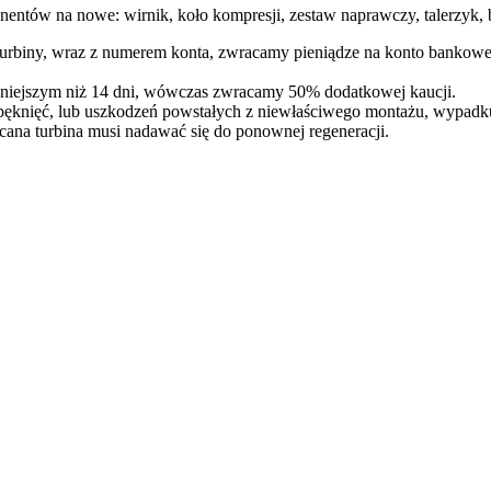
entów na nowe: wirnik, koło kompresji, zestaw naprawczy, talerzyk, b
 turbiny, wraz z numerem konta, zwracamy pieniądze na konto bankowe
óźniejszym niż 14 dni, wówczas zwracamy 50% dodatkowej kaucji.
pęknięć, lub uszkodzeń powstałych z niewłaściwego montażu, wypadk
cana turbina musi nadawać się do ponownej regeneracji.