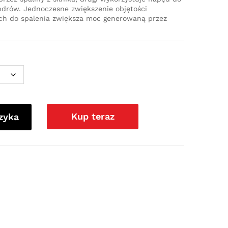
ndrów. Jednoczesne zwiększenie objętości
ch do spalenia zwiększa moc generowaną przez
Kup teraz
zyka