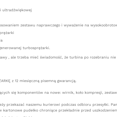
i ultradźwiękowej
astosowaniem zestawu naprawczego i wyważenie na wysokoobrot
prężarki
ia
generowanej turbosprężarki.
aprawy , ale trzeba mieć świadomość, że turbina po rozebraniu 
ARKĘ z 12 miesięczną pisemną gwarancją.
ących się komponentów na nowe: wirnik, koło kompresji, zestaw 
leży przekazać naszemu kurierowi podczas odbioru przesyłki. P
 kartonowe pudełko chroniące przekładnie przed uszkodzeniem