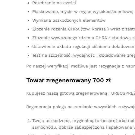
Rozebranie na części
Piaskowanie, mycie w myjce wysokociśnieniowej 
Wymiana uszkodzonych elementów
Złożenie rdzenia CHRA (tzw. korasa ) wraz z z
Złożenie wyważonego rdzenia CHRA z obudową s
Ustawienie układu regulacji ciśnienia doładowan
Test na szczelność, wydajność i doładowanie zre
Po naszej weryfikacji możliwa jest rezygnacja z n
Towar zregenerowany 700 zł
Kupujesz naszą gotową zregenerowaną TURBOSPRĘŻ
Regeneracja polega na zamianie wszystkich zużywaj
Twoją uszkodzoną, oryginalną turbosprężarkę na
samochodu, dobrze zabezpieczona i spakowana w