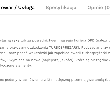
Towar / Usługa
Specyfikacja
Opinie (0
łasną rękę lub za pośrednictwem naszego kuriera DPD (należy
kazania przyczyny uszkodzenia TURBOSPRĘŻARKI. Podczas analizy
na, oraz podać wskazówki jak zapobiec awarii turbosprężarki w
ów, i wymiana na nowe (najlepszej jakości), które są niezbędne 
zkodzone elementy.
res podany w zamówieniu z 12 miesięczną pisemną gwarancją (be