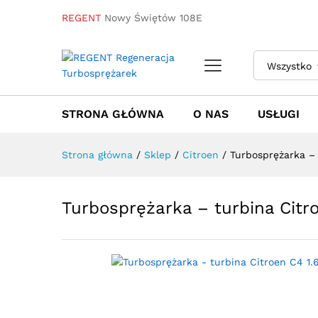
REGENT
Nowy Świętów 108E
Turbosprężarka - turbina Cit
Wszystko
Towar / Usługa
Specyfikacja
Opinie
STRONA GŁÓWNA
O NAS
USŁUGI
Strona główna
/
Sklep
/
Citroen
/
Turbosprężarka –
Turbosprężarka – turbina Citr