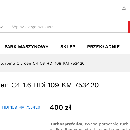
roen C4 1.6 HDi 109 KM 753420
 (0)
PARK MASZYNOWY
SKLEP
PRZEKŁADNIE
 turbina Citroen C4 1.6 HDi 109 KM 753420
oen C4 1.6 HDi 109 KM 753420
400
zł
Turbosprężarka
, zwana potocznie turb
wałku. Pierwszy wirnik napędzany jest p