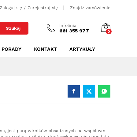
400
zł
Dodaj do koszyka
Zaloguj się
/
Zarejestruj się
Znajdź zamówienie
Infolinia
Szukaj
661 355 977
0
PORADY
KONTAKT
ARTYKUŁY
iną, jest parą wirników obsadzonych na wspólnym
rzez spaliny z silnika, drugi wykorzystuje napęd do