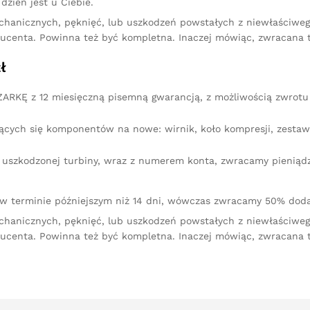
dzień jest u Ciebie.
chanicznych, pęknięć, lub uszkodzeń powstałych z niewłaściw
ucenta. Powinna też być kompletna. Inaczej mówiąc, zwracana 
ł
RKĘ z 12 miesięczną pisemną gwarancją, z możliwością zwrotu 
ących się komponentów na nowe: wirnik, koło kompresji, zestaw 
iu uszkodzonej turbiny, wraz z numerem konta, zwracamy pienią
 w terminie późniejszym niż 14 dni, wówczas zwracamy 50% doda
chanicznych, pęknięć, lub uszkodzeń powstałych z niewłaściw
ucenta. Powinna też być kompletna. Inaczej mówiąc, zwracana 