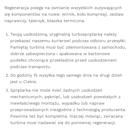
Regeneracja polega na zamianie wszystkich zużywających
się komponentów na nowe: wirnik, koło kompresji, zestaw
naprawczy, talerzyk, blaszka termiczna.
Twoją uszkodzoną, oryginalną turbosprężarkę należy
przekazać naszemu kurierowi podczas odbioru przesyłki.
Pamiętaj turbina musi być zdemontowana z samochodu,
dobrze zabezpieczona i spakowana w kartonowe
pudełko chroniące przekładnie przed uszkodzeniem
podczas transportu.
Do godziny 15 wysyłka tego samego dnia na drugi dzień
jest u Ciebie.
Sprężarka nie może mieć żadnych uszkodzeń
mechanicznych, pęknięć, lub uszkodzeń powstałych z
niewłaściwego montażu, wypadku lub napraw
przeprowadzonych niezgodnie z technologią producenta.
Powinna też być kompletna. Inaczej mówiąc, zwracana
turbina musi nadawać się do ponownej regeneracji.