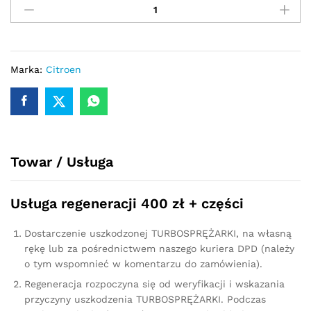
-
turbina
CITROEN
C4
2.0
Marka:
Citroen
HDI
109
KM
53039700057
quantity
Towar / Usługa
Usługa regeneracji 400 zł + części
Dostarczenie uszkodzonej TURBOSPRĘŻARKI, na własną
rękę lub za pośrednictwem naszego kuriera DPD (należy
o tym wspomnieć w komentarzu do zamówienia).
Regeneracja rozpoczyna się od weryfikacji i wskazania
przyczyny uszkodzenia TURBOSPRĘŻARKI. Podczas