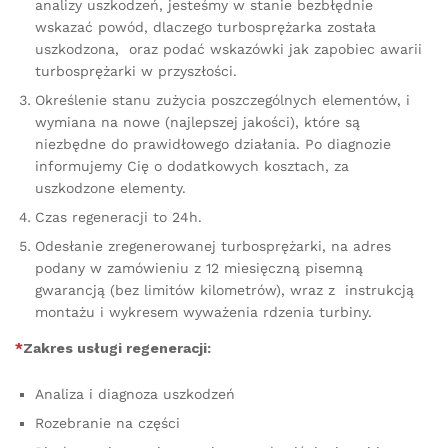
analizy uszkodzeń, jesteśmy w stanie bezbłędnie
wskazać powód, dlaczego turbosprężarka została
uszkodzona, oraz podać wskazówki jak zapobiec awarii
turbosprężarki w przyszłości.
Określenie stanu zużycia poszczególnych elementów, i
wymiana na nowe (najlepszej jakości), które są
niezbędne do prawidłowego działania. Po diagnozie
informujemy Cię o dodatkowych kosztach, za
uszkodzone elementy.
Czas regeneracji to 24h.
Odesłanie zregenerowanej turbosprężarki, na adres
podany w zamówieniu z 12 miesięczną pisemną
gwarancją (bez limitów kilometrów), wraz z instrukcją
montażu i wykresem wyważenia rdzenia turbiny.
*
Zakres usługi regeneracji:
Analiza i diagnoza uszkodzeń
Rozebranie na części