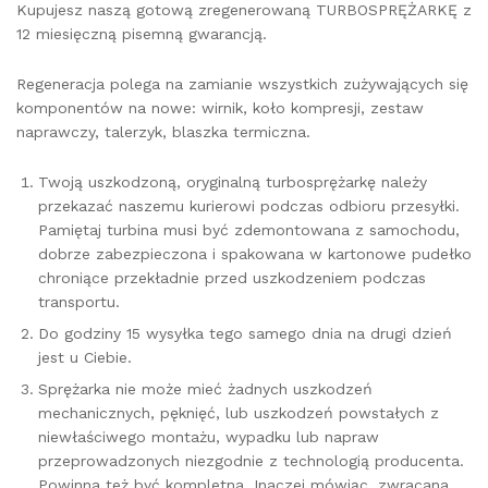
Kupujesz naszą gotową zregenerowaną TURBOSPRĘŻARKĘ z
12 miesięczną pisemną gwarancją.
Regeneracja polega na zamianie wszystkich zużywających się
komponentów na nowe: wirnik, koło kompresji, zestaw
naprawczy, talerzyk, blaszka termiczna.
Twoją uszkodzoną, oryginalną turbosprężarkę należy
przekazać naszemu kurierowi podczas odbioru przesyłki.
Pamiętaj turbina musi być zdemontowana z samochodu,
dobrze zabezpieczona i spakowana w kartonowe pudełko
chroniące przekładnie przed uszkodzeniem podczas
transportu.
Do godziny 15 wysyłka tego samego dnia na drugi dzień
jest u Ciebie.
Sprężarka nie może mieć żadnych uszkodzeń
mechanicznych, pęknięć, lub uszkodzeń powstałych z
niewłaściwego montażu, wypadku lub napraw
przeprowadzonych niezgodnie z technologią producenta.
Powinna też być kompletna. Inaczej mówiąc, zwracana