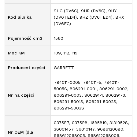
9HC (DV6C), 9HR (DV6C), 9HY
Kod Silnika
(DV6TED4), 9HZ (DV6TED4), BHX
(DV6FC)
Pojemność cm3
1560
Moc KM
109, 112, 115
Producent części
GARRETT
784011-0005, 784011-5, 784011-
5005S, 806291-0001, 806291-0002,
Nr na części
806291-0003, 806291-1, 806291-3,
806291-5001S, 806291-5002S,
806291-5003S
0375P7, 0375P8, 1685819, 31319528,
36001457, 36010147, 9686120680,
Nr OEM (dla
968612068005, 968612068006,