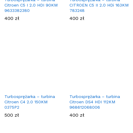
Citroen C5 I 2.0 HDI 90KM
CITROEN C5 II 2.0 HDi 163KM
9633382380
783248
400
zł
400
zł
Turbosprężarka – turbina
Turbosprężarka – turbina
Citroen C4 2.0 150KM
Citroen DS4 HDI 112KM
0375P2
968612068006
500
zł
400
zł