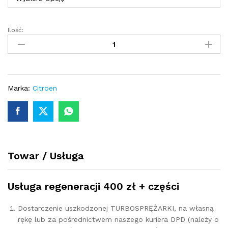
Ilość:
Turbosprężarka
-
turbina
Citroen
C4
PICASSO
Marka:
Citroen
1.6
HDi
110
109/112/115
KM
Towar / Usługa
806291
quantity
Usługa regeneracji 400 zł + części
Dostarczenie uszkodzonej TURBOSPRĘŻARKI, na własną
rękę lub za pośrednictwem naszego kuriera DPD (należy o