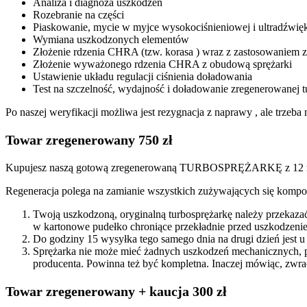
Analiza i diagnoza uszkodzeń
Rozebranie na części
Piaskowanie, mycie w myjce wysokociśnieniowej i ultradźwię
Wymiana uszkodzonych elementów
Złożenie rdzenia CHRA (tzw. korasa ) wraz z zastosowanie
Złożenie wyważonego rdzenia CHRA z obudową sprężarki
Ustawienie układu regulacji ciśnienia doładowania
Test na szczelność, wydajność i doładowanie zregenerowanej t
Po naszej weryfikacji możliwa jest rezygnacja z naprawy , ale trze
Towar zregenerowany 750 zł
Kupujesz naszą gotową zregenerowaną TURBOSPRĘŻARKĘ z 12 mi
Regeneracja polega na zamianie wszystkich zużywających się kompon
Twoją uszkodzoną, oryginalną turbosprężarkę należy przekaza
w kartonowe pudełko chroniące przekładnie przed uszkodzenie
Do godziny 15 wysyłka tego samego dnia na drugi dzień jest u
Sprężarka nie może mieć żadnych uszkodzeń mechanicznych, 
producenta. Powinna też być kompletna. Inaczej mówiąc, zwra
Towar zregenerowany + kaucja 300 zł