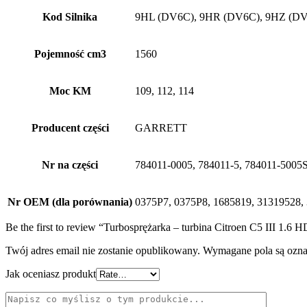
Kod Silnika
9HL (DV6C), 9HR (DV6C), 9HZ (D
Pojemność cm3
1560
Moc KM
109, 112, 114
Producent części
GARRETT
Nr na części
784011-0005, 784011-5, 784011-5005
Nr OEM (dla porównania)
0375P7, 0375P8, 1685819, 3131952
Be the first to review “Turbosprężarka – turbina Citroen C5 III 1.
Twój adres email nie zostanie opublikowany.
Wymagane pola są ozn
Jak oceniasz produkt