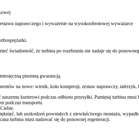
kowej
m zestawu naprawczego i wyważenie na wysokoobrotowej wyważarce
urbosprężarki.
ba mieć świadomość, że turbina po rozebraniu nie nadaje się do ponow
esięczną pisemną gwarancją.
entów na nowe: wirnik, koło kompresji, zestaw naprawczy, talerzyk, b
ć naszemu kurierowi podczas odbioru przesyłki. Pamiętaj turbina mu
m podczas transportu.
 Ciebie.
pęknięć, lub uszkodzeń powstałych z niewłaściwego montażu, wypadk
cana turbina musi nadawać się do ponownej regeneracji.