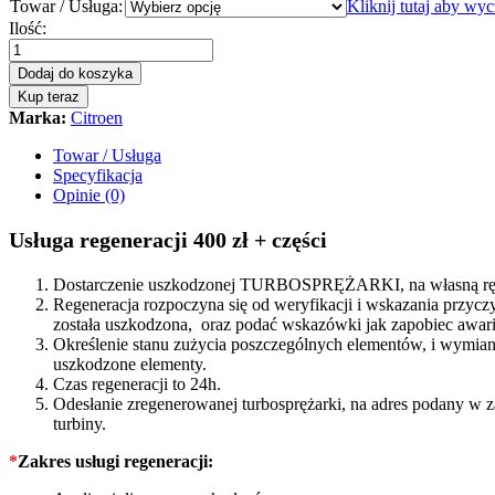
Towar / Usługa:
Kliknij tutaj aby wy
Turbosprężarka
Ilość:
-
turbina
Dodaj do koszyka
Citroen
Kup teraz
C5
Marka:
Citroen
III
1.6
Towar / Usługa
HDi
Specyfikacja
109/112/114
Opinie (0)
KM
806291
Usługa regeneracji 400 zł + części
quantity
Dostarczenie uszkodzonej TURBOSPRĘŻARKI, na własną rękę
Regeneracja rozpoczyna się od weryfikacji i wskazania prz
została uszkodzona, oraz podać wskazówki jak zapobiec awarii
Określenie stanu zużycia poszczególnych elementów, i wymiana
uszkodzone elementy.
Czas regeneracji to 24h.
Odesłanie zregenerowanej turbosprężarki, na adres podany w 
turbiny.
*
Zakres usługi regeneracji: