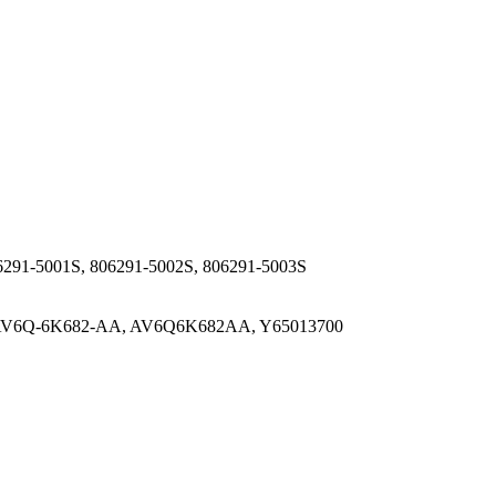
06291-5001S, 806291-5002S, 806291-5003S
06, AV6Q-6K682-AA, AV6Q6K682AA, Y65013700