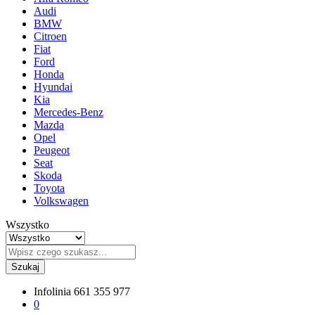
Audi
BMW
Citroen
Fiat
Ford
Honda
Hyundai
Kia
Mercedes-Benz
Mazda
Opel
Peugeot
Seat
Skoda
Toyota
Volkswagen
Wszystko
Szukaj
Infolinia
661 355 977
0