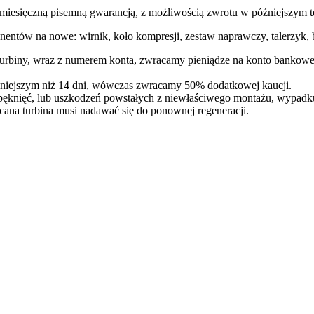
ęczną pisemną gwarancją, z możliwością zwrotu w późniejszym te
entów na nowe: wirnik, koło kompresji, zestaw naprawczy, talerzyk, b
 turbiny, wraz z numerem konta, zwracamy pieniądze na konto bankowe
óźniejszym niż 14 dni, wówczas zwracamy 50% dodatkowej kaucji.
pęknięć, lub uszkodzeń powstałych z niewłaściwego montażu, wypadk
cana turbina musi nadawać się do ponownej regeneracji.