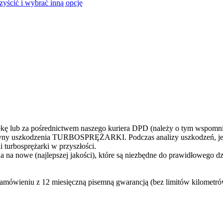
czyścić i wybrać inną opcję
 lub za pośrednictwem naszego kuriera DPD (należy o tym wspomni
yczyny uszkodzenia TURBOSPRĘŻARKI. Podczas analizy uszkodzeń, jes
 turbosprężarki w przyszłości.
 na nowe (najlepszej jakości), które są niezbędne do prawidłowego d
zamówieniu z 12 miesięczną pisemną gwarancją (bez limitów kilometr