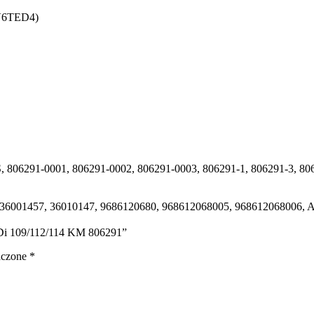
V6TED4)
S, 806291-0001, 806291-0002, 806291-0003, 806291-1, 806291-3, 8
8, 36001457, 36010147, 9686120680, 968612068005, 9686120680
6 HDi 109/112/114 KM 806291”
aczone
*