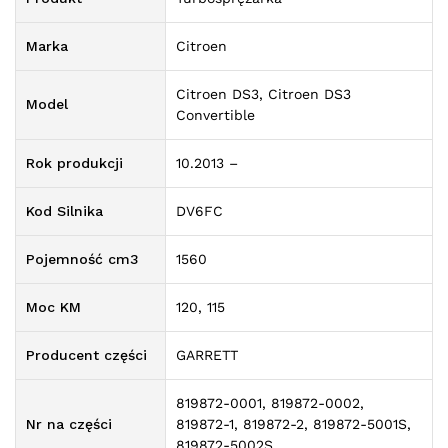
Marka
Citroen
Citroen DS3, Citroen DS3
Model
Convertible
Rok produkcji
10.2013 –
Kod Silnika
DV6FC
Pojemność cm3
1560
Moc KM
120, 115
Producent części
GARRETT
819872-0001, 819872-0002,
Nr na części
819872-1, 819872-2, 819872-5001S,
819872-5002S