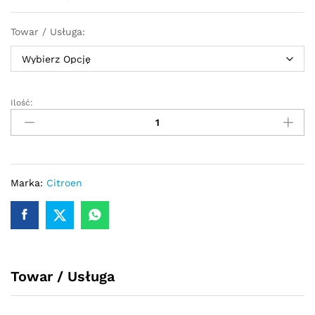
Towar / Usługa:
Ilość:
Turbosprężarka
-
turbina
Citroen
DS3
1.6HDI
Marka:
Citroen
115/120KM
819872-
1
quantity
Towar / Usługa