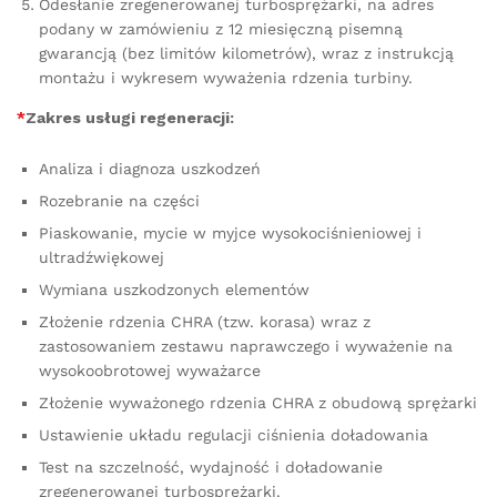
Odesłanie zregenerowanej turbosprężarki, na adres
podany w zamówieniu z 12 miesięczną pisemną
gwarancją (bez limitów kilometrów), wraz z instrukcją
montażu i wykresem wyważenia rdzenia turbiny.
*
Zakres usługi regeneracji:
Analiza i diagnoza uszkodzeń
Rozebranie na części
Piaskowanie, mycie w myjce wysokociśnieniowej i
ultradźwiękowej
Wymiana uszkodzonych elementów
Złożenie rdzenia CHRA (tzw. korasa) wraz z
zastosowaniem zestawu naprawczego i wyważenie na
wysokoobrotowej wyważarce
Złożenie wyważonego rdzenia CHRA z obudową sprężarki
Ustawienie układu regulacji ciśnienia doładowania
Test na szczelność, wydajność i doładowanie
zregenerowanej turbosprężarki.