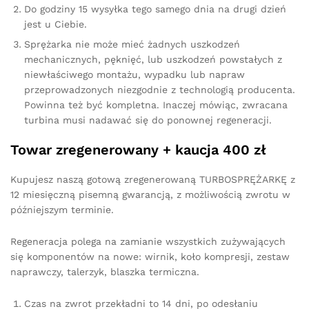
Do godziny 15 wysyłka tego samego dnia na drugi dzień
jest u Ciebie.
Sprężarka nie może mieć żadnych uszkodzeń
mechanicznych, pęknięć, lub uszkodzeń powstałych z
niewłaściwego montażu, wypadku lub napraw
przeprowadzonych niezgodnie z technologią producenta.
Powinna też być kompletna. Inaczej mówiąc, zwracana
turbina musi nadawać się do ponownej regeneracji.
Towar zregenerowany + kaucja 400 zł
Kupujesz naszą gotową zregenerowaną TURBOSPRĘŻARKĘ z
12 miesięczną pisemną gwarancją, z możliwością zwrotu w
późniejszym terminie.
Regeneracja polega na zamianie wszystkich zużywających
się komponentów na nowe: wirnik, koło kompresji, zestaw
naprawczy, talerzyk, blaszka termiczna.
Czas na zwrot przekładni to 14 dni, po odesłaniu