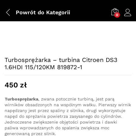
Powrót do
Kategorii
0
Turbosprężarka – turbina Citroen DS3
1.6HDI 115/120KM 819872-1
450
zł
Turbosprężarka
, zwana potocznie turbiną, jest parą
wirników obsadzonych na wspólnym wałku. Pierwszy wirnik
napędzany jest przez spaliny z silnika, drugi wykorzystuje
napęd do sprężania powietrza zasysanego do cylindrów.
Jednoczesne zwiększenie objętości powietrza i dawki
paliwa wprowadzanych do spalenia zwiększa moc
generowaną przez silnik.