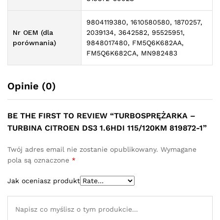
9804119380, 1610580580, 1870257,
Nr OEM (dla
2039134, 3642582, 95525951,
porównania)
9848017480, FM5Q6K682AA,
FM5Q6K682CA, MN982483
Opinie (0)
BE THE FIRST TO REVIEW “TURBOSPRĘŻARKA –
TURBINA CITROEN DS3 1.6HDI 115/120KM 819872-1”
Twój adres email nie zostanie opublikowany.
Wymagane
pola są oznaczone
*
Jak oceniasz produkt