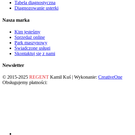
Tabela diagnostyczna
Diagnozowanie usterki
Nasza marka
Kim jesteśmy
Sprzedaż online
Park maszynowy
Świadczone usługi
Skontaktuj się z nami
Newsletter
© 2015-2025
REGENT
Kamil Kuś | Wykonanie:
CreativeOne
Obsługujemy płatności: