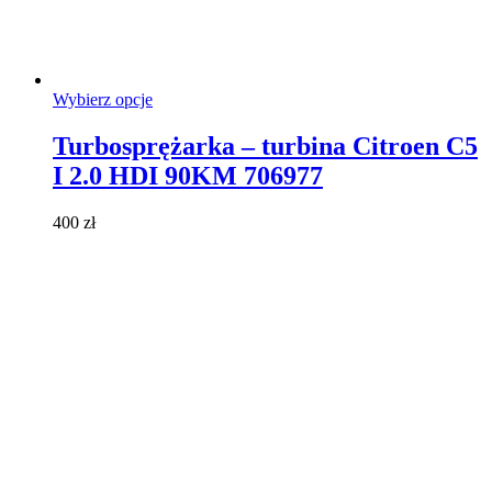
Ten
Wybierz opcje
produkt
ma
Turbosprężarka – turbina Citroen C5
wiele
I 2.0 HDI 90KM 706977
wariantów.
Opcje
można
400
zł
wybrać
na
stronie
produktu