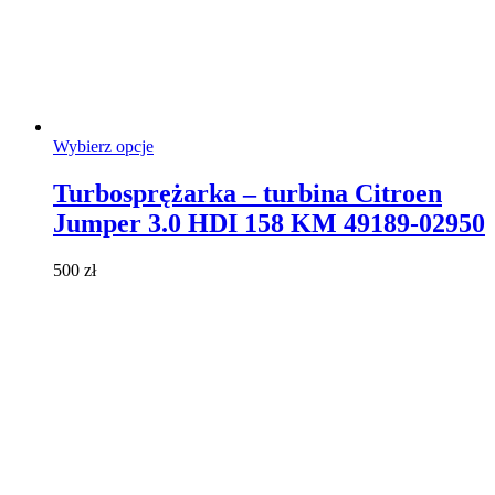
Ten
Wybierz opcje
produkt
ma
Turbosprężarka – turbina Citroen
wiele
Jumper 3.0 HDI 158 KM 49189-02950
wariantów.
Opcje
można
500
zł
wybrać
na
stronie
produktu