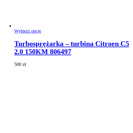
Ten
Wybierz opcje
produkt
ma
Turbosprężarka – turbina Citroen C5
wiele
2.0 150KM 806497
wariantów.
Opcje
można
500
zł
wybrać
na
stronie
produktu