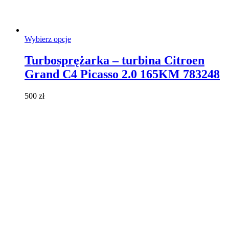
Ten
Wybierz opcje
produkt
ma
Turbosprężarka – turbina Citroen
wiele
Grand C4 Picasso 2.0 165KM 783248
wariantów.
Opcje
można
500
zł
wybrać
na
stronie
produktu