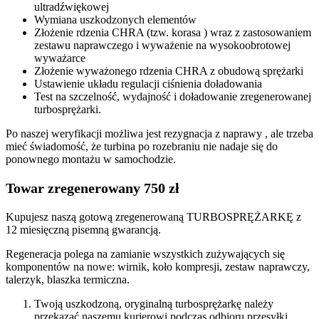
ultradźwiękowej
Wymiana uszkodzonych elementów
Złożenie rdzenia CHRA (tzw. korasa ) wraz z zastosowaniem
zestawu naprawczego i wyważenie na wysokoobrotowej
wyważarce
Złożenie wyważonego rdzenia CHRA z obudową sprężarki
Ustawienie układu regulacji ciśnienia doładowania
Test na szczelność, wydajność i doładowanie zregenerowanej
turbosprężarki.
Po naszej weryfikacji możliwa jest rezygnacja z naprawy , ale trzeba
mieć świadomość, że turbina po rozebraniu nie nadaje się do
ponownego montażu w samochodzie.
Towar zregenerowany 750 zł
Kupujesz naszą gotową zregenerowaną TURBOSPRĘŻARKĘ z
12 miesięczną pisemną gwarancją.
Regeneracja polega na zamianie wszystkich zużywających się
komponentów na nowe: wirnik, koło kompresji, zestaw naprawczy,
talerzyk, blaszka termiczna.
Twoją uszkodzoną, oryginalną turbosprężarkę należy
przekazać naszemu kurierowi podczas odbioru przesyłki.