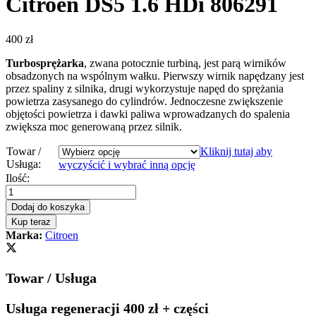
Citroen DS5 1.6 HDi 806291
400
zł
Turbosprężarka
, zwana potocznie turbiną, jest parą wirników
obsadzonych na wspólnym wałku. Pierwszy wirnik napędzany jest
przez spaliny z silnika, drugi wykorzystuje napęd do sprężania
powietrza zasysanego do cylindrów. Jednoczesne zwiększenie
objętości powietrza i dawki paliwa wprowadzanych do spalenia
zwiększa moc generowaną przez silnik.
Towar /
Kliknij tutaj aby
Usługa:
wyczyścić i wybrać inną opcję
Turbosprężarka
Ilość:
-
turbina
Dodaj do koszyka
Citroen
Kup teraz
DS5
Marka:
Citroen
1.6
HDi
806291
Towar / Usługa
quantity
Usługa regeneracji 400 zł + części