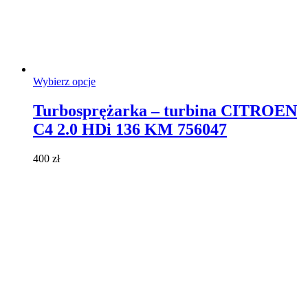
Ten
Wybierz opcje
produkt
ma
Turbosprężarka – turbina CITROEN
wiele
C4 2.0 HDi 136 KM 756047
wariantów.
Opcje
można
400
zł
wybrać
na
stronie
produktu