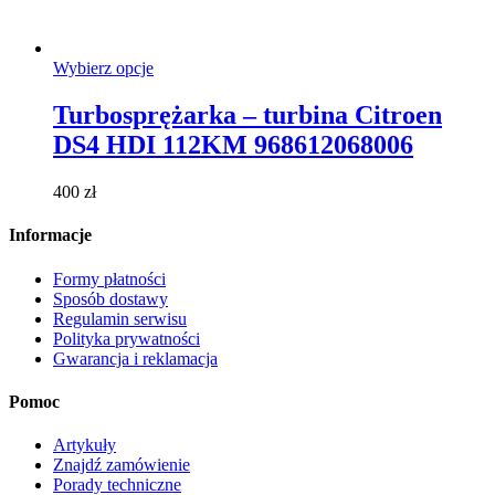
Ten
Wybierz opcje
produkt
ma
Turbosprężarka – turbina Citroen
wiele
DS4 HDI 112KM 968612068006
wariantów.
Opcje
można
400
zł
wybrać
na
Informacje
stronie
produktu
Formy płatności
Sposób dostawy
Regulamin serwisu
Polityka prywatności
Gwarancja i reklamacja
Pomoc
Artykuły
Znajdź zamówienie
Porady techniczne