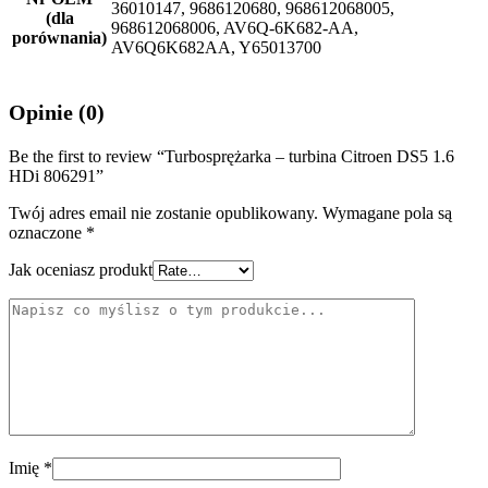
36010147, 9686120680, 968612068005,
(dla
968612068006, AV6Q-6K682-AA,
porównania)
AV6Q6K682AA, Y65013700
Opinie (0)
Be the first to review “Turbosprężarka – turbina Citroen DS5 1.6
HDi 806291”
Twój adres email nie zostanie opublikowany.
Wymagane pola są
oznaczone
*
Jak oceniasz produkt
Imię
*