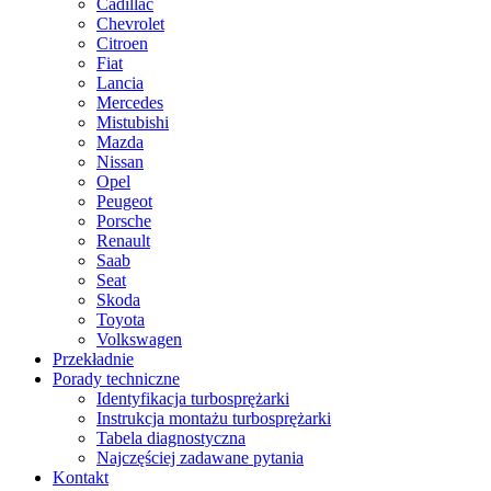
Cadillac
Chevrolet
Citroen
Fiat
Lancia
Mercedes
Mistubishi
Mazda
Nissan
Opel
Peugeot
Porsche
Renault
Saab
Seat
Skoda
Toyota
Volkswagen
Przekładnie
Porady techniczne
Identyfikacja turbosprężarki
Instrukcja montażu turbosprężarki
Tabela diagnostyczna
Najczęściej zadawane pytania
Kontakt