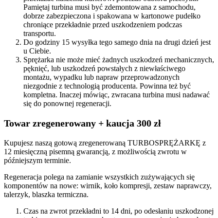
Pamiętaj turbina musi być zdemontowana z samochodu,
dobrze zabezpieczona i spakowana w kartonowe pudełko
chroniące przekładnie przed uszkodzeniem podczas
transportu.
Do godziny 15 wysyłka tego samego dnia na drugi dzień jest
u Ciebie.
Sprężarka nie może mieć żadnych uszkodzeń mechanicznych,
pęknięć, lub uszkodzeń powstałych z niewłaściwego
montażu, wypadku lub napraw przeprowadzonych
niezgodnie z technologią producenta. Powinna też być
kompletna. Inaczej mówiąc, zwracana turbina musi nadawać
się do ponownej regeneracji.
Towar zregenerowany + kaucja 300 zł
Kupujesz naszą gotową zregenerowaną TURBOSPRĘŻARKĘ z
12 miesięczną pisemną gwarancją, z możliwością zwrotu w
późniejszym terminie.
Regeneracja polega na zamianie wszystkich zużywających się
komponentów na nowe: wirnik, koło kompresji, zestaw naprawczy,
talerzyk, blaszka termiczna.
Czas na zwrot przekładni to 14 dni, po odesłaniu uszkodzonej