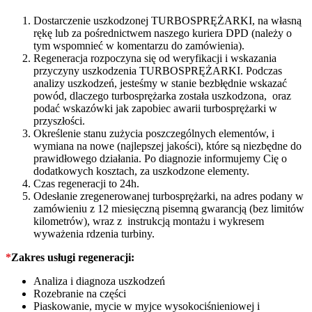
Dostarczenie uszkodzonej TURBOSPRĘŻARKI, na własną
rękę lub za pośrednictwem naszego kuriera DPD (należy o
tym wspomnieć w komentarzu do zamówienia).
Regeneracja rozpoczyna się od weryfikacji i wskazania
przyczyny uszkodzenia TURBOSPRĘŻARKI. Podczas
analizy uszkodzeń, jesteśmy w stanie bezbłędnie wskazać
powód, dlaczego turbosprężarka została uszkodzona, oraz
podać wskazówki jak zapobiec awarii turbosprężarki w
przyszłości.
Określenie stanu zużycia poszczególnych elementów, i
wymiana na nowe (najlepszej jakości), które są niezbędne do
prawidłowego działania. Po diagnozie informujemy Cię o
dodatkowych kosztach, za uszkodzone elementy.
Czas regeneracji to 24h.
Odesłanie zregenerowanej turbosprężarki, na adres podany w
zamówieniu z 12 miesięczną pisemną gwarancją (bez limitów
kilometrów), wraz z instrukcją montażu i wykresem
wyważenia rdzenia turbiny.
*
Zakres usługi regeneracji:
Analiza i diagnoza uszkodzeń
Rozebranie na części
Piaskowanie, mycie w myjce wysokociśnieniowej i