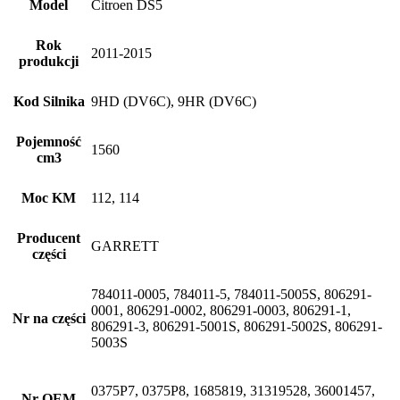
Model
Citroen DS5
Rok
2011-2015
produkcji
Kod Silnika
9HD (DV6C), 9HR (DV6C)
Pojemność
1560
cm3
Moc KM
112, 114
Producent
GARRETT
części
784011-0005, 784011-5, 784011-5005S, 806291-
0001, 806291-0002, 806291-0003, 806291-1,
Nr na części
806291-3, 806291-5001S, 806291-5002S, 806291-
5003S
0375P7, 0375P8, 1685819, 31319528, 36001457,
Nr OEM