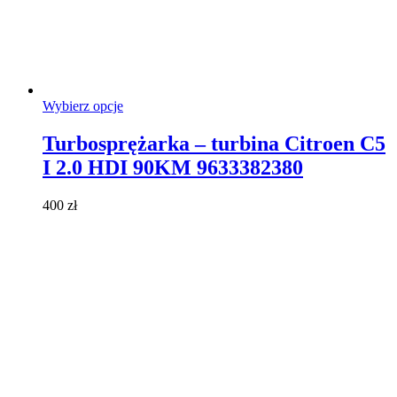
Ten
Wybierz opcje
produkt
ma
Turbosprężarka – turbina Citroen C5
wiele
I 2.0 HDI 90KM 9633382380
wariantów.
Opcje
można
400
zł
wybrać
na
stronie
produktu