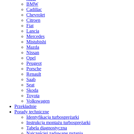
BMW
Cadillac
Chevrolet
Citroen
Fiat
Lancia
Mercedes
Mistubishi
Mazda
Nissan
Opel
Peugeot
Porsche
Renault
Saab
Seat
Skoda
Toyota
Volkswagen
Przekładnie
Porady techniczne
Identyfikacja turbosprężarki
Instrukcja montażu turbosprężarki
Tabela diagnostyczna
Najczęściej zadawane pytania