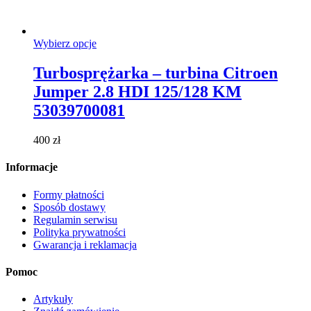
Ten
Wybierz opcje
produkt
ma
Turbosprężarka – turbina Citroen
wiele
Jumper 2.8 HDI 125/128 KM
wariantów.
Opcje
53039700081
można
wybrać
400
zł
na
stronie
Informacje
produktu
Formy płatności
Sposób dostawy
Regulamin serwisu
Polityka prywatności
Gwarancja i reklamacja
Pomoc
Artykuły