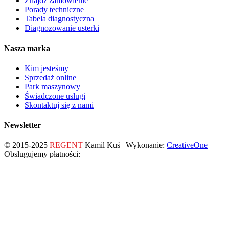
Znajdź zamówienie
Porady techniczne
Tabela diagnostyczna
Diagnozowanie usterki
Nasza marka
Kim jesteśmy
Sprzedaż online
Park maszynowy
Świadczone usługi
Skontaktuj się z nami
Newsletter
© 2015-2025
REGENT
Kamil Kuś | Wykonanie:
CreativeOne
Obsługujemy płatności: