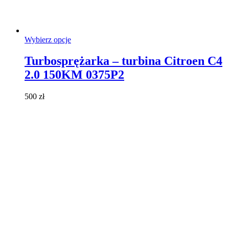
Ten
Wybierz opcje
produkt
ma
Turbosprężarka – turbina Citroen C4
wiele
2.0 150KM 0375P2
wariantów.
Opcje
można
500
zł
wybrać
na
stronie
produktu