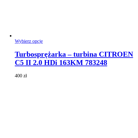
Ten
Wybierz opcje
produkt
ma
Turbosprężarka – turbina CITROEN
wiele
C5 II 2.0 HDi 163KM 783248
wariantów.
Opcje
można
400
zł
wybrać
na
stronie
produktu