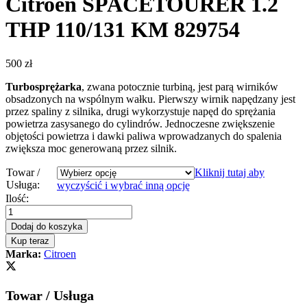
Citroen SPACETOURER 1.2
THP 110/131 KM 829754
500
zł
Turbosprężarka
, zwana potocznie turbiną, jest parą wirników
obsadzonych na wspólnym wałku. Pierwszy wirnik napędzany jest
przez spaliny z silnika, drugi wykorzystuje napęd do sprężania
powietrza zasysanego do cylindrów. Jednoczesne zwiększenie
objętości powietrza i dawki paliwa wprowadzanych do spalenia
zwiększa moc generowaną przez silnik.
Towar /
Kliknij tutaj aby
Usługa:
wyczyścić i wybrać inną opcję
Turbosprężarka-
Ilość:
turbina
Citroen
Dodaj do koszyka
SPACETOURER
Kup teraz
1.2
Marka:
Citroen
THP
110/131
KM
Towar / Usługa
829754