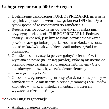
quantity
Usługa regeneracji 500 zł + części
Dostarczenie uszkodzonej TURBOSPRĘŻARKI, na własną
rękę lub za pośrednictwem naszego kuriera DPD (należy o
tym wspomnieć w komentarzu do zamówienia).
Regeneracja rozpoczyna się od weryfikacji i wskazania
przyczyny uszkodzenia TURBOSPRĘŻARKI. Podczas
analizy uszkodzeń, jesteśmy w stanie bezbłędnie wskazać
powód, dlaczego turbosprężarka została uszkodzona, oraz
podać wskazówki jak zapobiec awarii turbosprężarki w
przyszłości.
Określenie stanu zużycia poszczególnych elementów, i
wymiana na nowe (najlepszej jakości), które są niezbędne do
prawidłowego działania. Po diagnozie informujemy Cię o
dodatkowych kosztach, za uszkodzone elementy.
Czas regeneracji to 24h.
Odesłanie zregenerowanej turbosprężarki, na adres podany w
zamówieniu z 12 miesięczną pisemną gwarancją (bez limitów
kilometrów), wraz z instrukcją montażu i wykresem
wyważenia rdzenia turbiny.
*
Zakres usługi regeneracji:
Analiza i diagnoza uszkodzeń