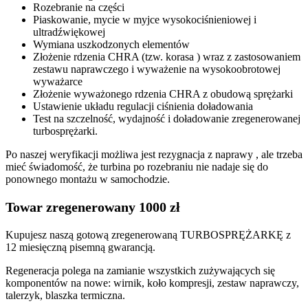
Rozebranie na części
Piaskowanie, mycie w myjce wysokociśnieniowej i
ultradźwiękowej
Wymiana uszkodzonych elementów
Złożenie rdzenia CHRA (tzw. korasa ) wraz z zastosowaniem
zestawu naprawczego i wyważenie na wysokoobrotowej
wyważarce
Złożenie wyważonego rdzenia CHRA z obudową sprężarki
Ustawienie układu regulacji ciśnienia doładowania
Test na szczelność, wydajność i doładowanie zregenerowanej
turbosprężarki.
Po naszej weryfikacji możliwa jest rezygnacja z naprawy , ale trzeba
mieć świadomość, że turbina po rozebraniu nie nadaje się do
ponownego montażu w samochodzie.
Towar zregenerowany 1000 zł
Kupujesz naszą gotową zregenerowaną TURBOSPRĘŻARKĘ z
12 miesięczną pisemną gwarancją.
Regeneracja polega na zamianie wszystkich zużywających się
komponentów na nowe: wirnik, koło kompresji, zestaw naprawczy,
talerzyk, blaszka termiczna.