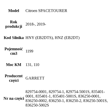
Model
Citroen SPACETOURER
Rok
2018-, 2019-
produkcji
Kod Silnika
HNY (EB2DTS), HNZ (EB2DT)
Pojemność
1199
cm3
Moc KM
131, 110
Producent
GARRETT
części
829754-0001, 829754-1, 829754-5001S, 835401-
0001, 835401-1, 835401-5001S, 836250-0001,
Nr na części
836250-0002, 836250-1, 836250-2, 836250-5001S,
836250-5002S