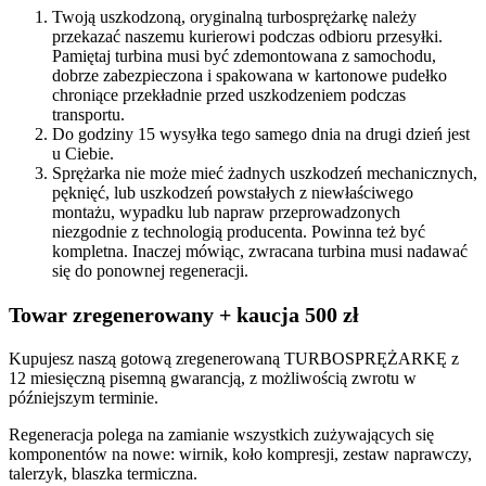
Twoją uszkodzoną, oryginalną turbosprężarkę należy
przekazać naszemu kurierowi podczas odbioru przesyłki.
Pamiętaj turbina musi być zdemontowana z samochodu,
dobrze zabezpieczona i spakowana w kartonowe pudełko
chroniące przekładnie przed uszkodzeniem podczas
transportu.
Do godziny 15 wysyłka tego samego dnia na drugi dzień jest
u Ciebie.
Sprężarka nie może mieć żadnych uszkodzeń mechanicznych,
pęknięć, lub uszkodzeń powstałych z niewłaściwego
montażu, wypadku lub napraw przeprowadzonych
niezgodnie z technologią producenta. Powinna też być
kompletna. Inaczej mówiąc, zwracana turbina musi nadawać
się do ponownej regeneracji.
Towar zregenerowany + kaucja 500 zł
Kupujesz naszą gotową zregenerowaną TURBOSPRĘŻARKĘ z
12 miesięczną pisemną gwarancją, z możliwością zwrotu w
późniejszym terminie.
Regeneracja polega na zamianie wszystkich zużywających się
komponentów na nowe: wirnik, koło kompresji, zestaw naprawczy,
talerzyk, blaszka termiczna.