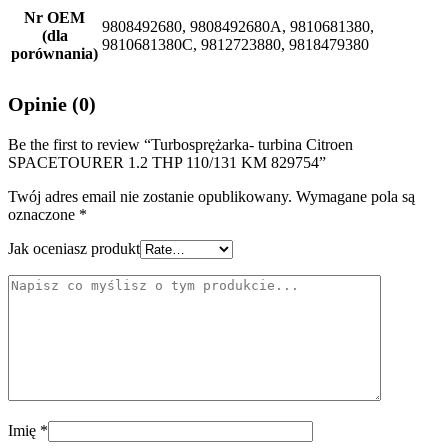
Nr OEM
9808492680, 9808492680A, 9810681380,
(dla
9810681380C, 9812723880, 9818479380
porównania)
Opinie (0)
Be the first to review “Turbosprężarka- turbina Citroen
SPACETOURER 1.2 THP 110/131 KM 829754”
Twój adres email nie zostanie opublikowany.
Wymagane pola są
oznaczone
*
Jak oceniasz produkt
Imię
*