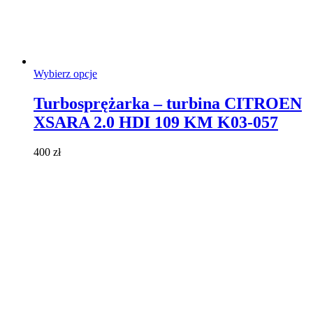
Ten
Wybierz opcje
produkt
ma
Turbosprężarka – turbina CITROEN
wiele
XSARA 2.0 HDI 109 KM K03-057
wariantów.
Opcje
można
400
zł
wybrać
na
stronie
produktu