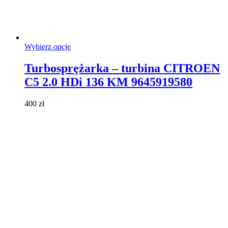
Ten
Wybierz opcje
produkt
ma
Turbosprężarka – turbina CITROEN
wiele
C5 2.0 HDi 136 KM 9645919580
wariantów.
Opcje
można
400
zł
wybrać
na
stronie
produktu