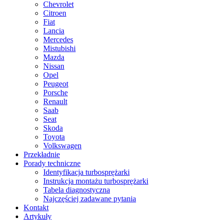
Chevrolet
Citroen
Fiat
Lancia
Mercedes
Mistubishi
Mazda
Nissan
Opel
Peugeot
Porsche
Renault
Saab
Seat
Skoda
Toyota
Volkswagen
Przekładnie
Porady techniczne
Identyfikacja turbosprężarki
Instrukcja montażu turbosprężarki
Tabela diagnostyczna
Najczęściej zadawane pytania
Kontakt
Artykuły