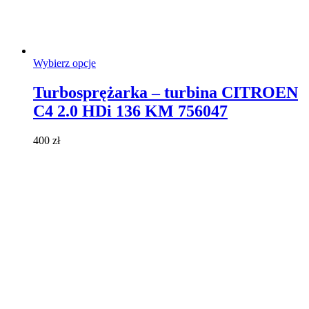
Ten
Wybierz opcje
produkt
ma
Turbosprężarka – turbina CITROEN
wiele
C4 2.0 HDi 136 KM 756047
wariantów.
Opcje
można
400
zł
wybrać
na
stronie
produktu