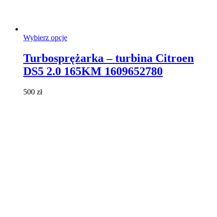
Ten
Wybierz opcje
produkt
ma
Turbosprężarka – turbina Citroen
wiele
DS5 2.0 165KM 1609652780
wariantów.
Opcje
można
500
zł
wybrać
na
stronie
produktu