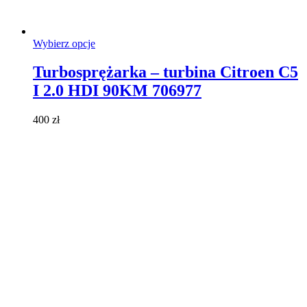
Ten
Wybierz opcje
produkt
ma
Turbosprężarka – turbina Citroen C5
wiele
I 2.0 HDI 90KM 706977
wariantów.
Opcje
można
400
zł
wybrać
na
stronie
produktu