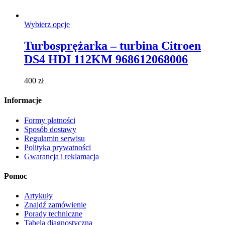
Ten
Wybierz opcje
produkt
ma
Turbosprężarka – turbina Citroen
wiele
DS4 HDI 112KM 968612068006
wariantów.
Opcje
można
400
zł
wybrać
na
Informacje
stronie
produktu
Formy płatności
Sposób dostawy
Regulamin serwisu
Polityka prywatności
Gwarancja i reklamacja
Pomoc
Artykuły
Znajdź zamówienie
Porady techniczne
Tabela diagnostyczna