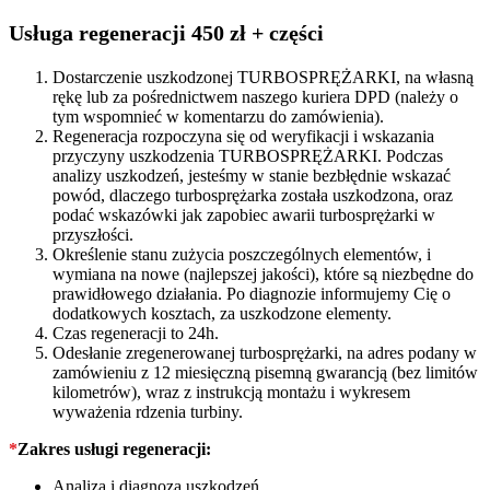
Usługa regeneracji 450 zł + części
Dostarczenie uszkodzonej TURBOSPRĘŻARKI, na własną
rękę lub za pośrednictwem naszego kuriera DPD (należy o
tym wspomnieć w komentarzu do zamówienia).
Regeneracja rozpoczyna się od weryfikacji i wskazania
przyczyny uszkodzenia TURBOSPRĘŻARKI. Podczas
analizy uszkodzeń, jesteśmy w stanie bezbłędnie wskazać
powód, dlaczego turbosprężarka została uszkodzona, oraz
podać wskazówki jak zapobiec awarii turbosprężarki w
przyszłości.
Określenie stanu zużycia poszczególnych elementów, i
wymiana na nowe (najlepszej jakości), które są niezbędne do
prawidłowego działania. Po diagnozie informujemy Cię o
dodatkowych kosztach, za uszkodzone elementy.
Czas regeneracji to 24h.
Odesłanie zregenerowanej turbosprężarki, na adres podany w
zamówieniu z 12 miesięczną pisemną gwarancją (bez limitów
kilometrów), wraz z instrukcją montażu i wykresem
wyważenia rdzenia turbiny.
*
Zakres usługi regeneracji:
Analiza i diagnoza uszkodzeń