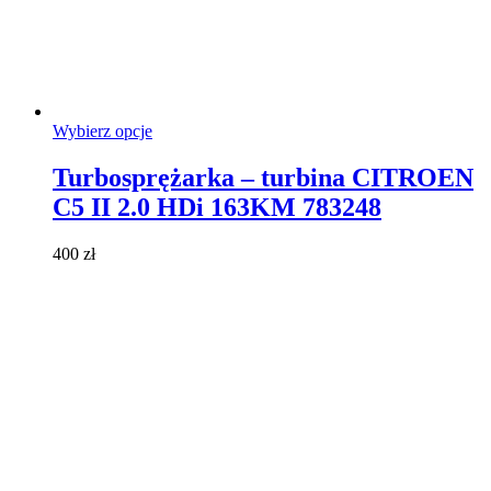
Ten
Wybierz opcje
produkt
ma
Turbosprężarka – turbina CITROEN
wiele
C5 II 2.0 HDi 163KM 783248
wariantów.
Opcje
można
400
zł
wybrać
na
stronie
produktu