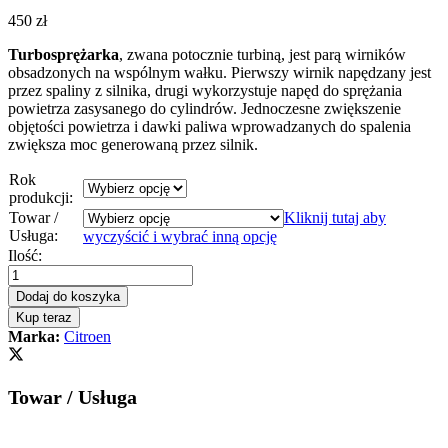
450
zł
Turbosprężarka
, zwana potocznie turbiną, jest parą wirników
obsadzonych na wspólnym wałku. Pierwszy wirnik napędzany jest
przez spaliny z silnika, drugi wykorzystuje napęd do sprężania
powietrza zasysanego do cylindrów. Jednoczesne zwiększenie
objętości powietrza i dawki paliwa wprowadzanych do spalenia
zwiększa moc generowaną przez silnik.
Rok
produkcji:
Towar /
Kliknij tutaj aby
Usługa:
wyczyścić i wybrać inną opcję
Turbosprężarka
Ilość:
-
turbina
Dodaj do koszyka
DS
Kup teraz
DS4
Marka:
Citroen
1.6HDI
116/120
KM
Towar / Usługa
9804119380
quantity