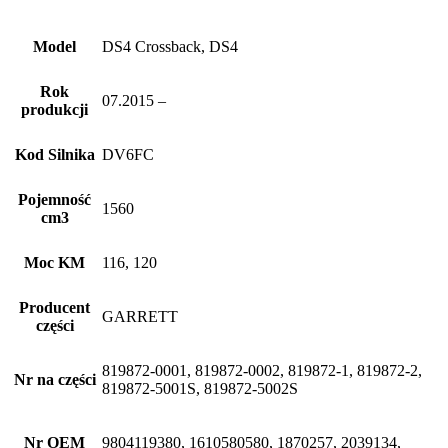
Model
DS4 Crossback, DS4
Rok
07.2015 –
produkcji
Kod Silnika
DV6FC
Pojemność
1560
cm3
Moc KM
116, 120
Producent
GARRETT
części
819872-0001, 819872-0002, 819872-1, 819872-2,
Nr na części
819872-5001S, 819872-5002S
Nr OEM
9804119380, 1610580580, 1870257, 2039134,