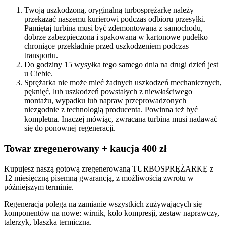
Twoją uszkodzoną, oryginalną turbosprężarkę należy
przekazać naszemu kurierowi podczas odbioru przesyłki.
Pamiętaj turbina musi być zdemontowana z samochodu,
dobrze zabezpieczona i spakowana w kartonowe pudełko
chroniące przekładnie przed uszkodzeniem podczas
transportu.
Do godziny 15 wysyłka tego samego dnia na drugi dzień jest
u Ciebie.
Sprężarka nie może mieć żadnych uszkodzeń mechanicznych,
pęknięć, lub uszkodzeń powstałych z niewłaściwego
montażu, wypadku lub napraw przeprowadzonych
niezgodnie z technologią producenta. Powinna też być
kompletna. Inaczej mówiąc, zwracana turbina musi nadawać
się do ponownej regeneracji.
Towar zregenerowany + kaucja 400 zł
Kupujesz naszą gotową zregenerowaną TURBOSPRĘŻARKĘ z
12 miesięczną pisemną gwarancją, z możliwością zwrotu w
późniejszym terminie.
Regeneracja polega na zamianie wszystkich zużywających się
komponentów na nowe: wirnik, koło kompresji, zestaw naprawczy,
talerzyk, blaszka termiczna.