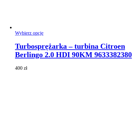
Ten
Wybierz opcje
produkt
ma
Turbosprężarka – turbina Citroen
wiele
Berlingo 2.0 HDI 90KM 9633382380
wariantów.
Opcje
można
400
zł
wybrać
na
stronie
produktu