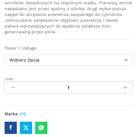
wirników obsadzonych na wspólnym wałku. Pierwszy wirnik
napędzany jest przez spaliny z silnika, drugi wykorzystuje
napęd do sprężania powietrza zasysanego do cylindrów.
Jednoczesne zwiększenie objętości powietrza i dawki
paliwa wprowadzanych do spalenia zwiększa moc
generowaną przez silnik.
Towar / Usługa:
Ilość:
Turbosprężarka-
turbina
DS
3
1.2
THP
Marka:
DS
110/130
KM
836250