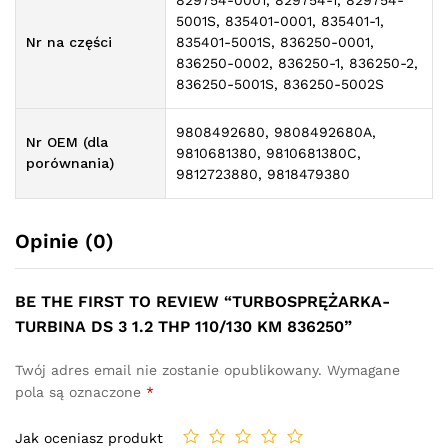
829754-0001, 829754-1, 829754-
5001S, 835401-0001, 835401-1,
Nr na części
835401-5001S, 836250-0001,
836250-0002, 836250-1, 836250-2,
836250-5001S, 836250-5002S
9808492680, 9808492680A,
Nr OEM (dla
9810681380, 9810681380C,
porównania)
9812723880, 9818479380
Opinie (0)
BE THE FIRST TO REVIEW “TURBOSPRĘŻARKA-
TURBINA DS 3 1.2 THP 110/130 KM 836250”
Twój adres email nie zostanie opublikowany.
Wymagane
pola są oznaczone
*
Jak oceniasz produkt