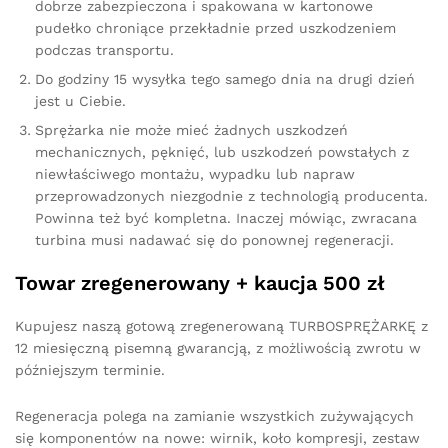
dobrze zabezpieczona i spakowana w kartonowe
pudełko chroniące przekładnie przed uszkodzeniem
podczas transportu.
Do godziny 15 wysyłka tego samego dnia na drugi dzień
jest u Ciebie.
Sprężarka nie może mieć żadnych uszkodzeń
mechanicznych, pęknięć, lub uszkodzeń powstałych z
niewłaściwego montażu, wypadku lub napraw
przeprowadzonych niezgodnie z technologią producenta.
Powinna też być kompletna. Inaczej mówiąc, zwracana
turbina musi nadawać się do ponownej regeneracji.
Towar zregenerowany + kaucja 500 zł
Kupujesz naszą gotową zregenerowaną TURBOSPRĘŻARKĘ z
12 miesięczną pisemną gwarancją, z możliwością zwrotu w
późniejszym terminie.
Regeneracja polega na zamianie wszystkich zużywających
się komponentów na nowe: wirnik, koło kompresji, zestaw