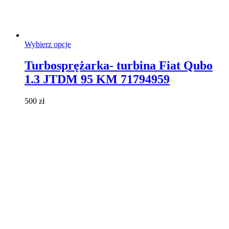
Ten
Wybierz opcje
produkt
ma
Turbosprężarka- turbina Fiat Qubo
wiele
1.3 JTDM 95 KM 71794959
wariantów.
Opcje
można
500
zł
wybrać
na
stronie
produktu