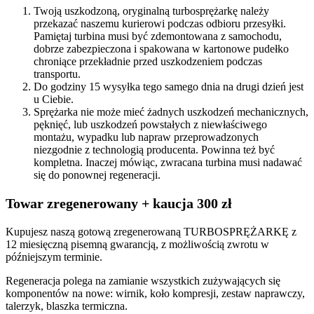
Twoją uszkodzoną, oryginalną turbosprężarkę należy
przekazać naszemu kurierowi podczas odbioru przesyłki.
Pamiętaj turbina musi być zdemontowana z samochodu,
dobrze zabezpieczona i spakowana w kartonowe pudełko
chroniące przekładnie przed uszkodzeniem podczas
transportu.
Do godziny 15 wysyłka tego samego dnia na drugi dzień jest
u Ciebie.
Sprężarka nie może mieć żadnych uszkodzeń mechanicznych,
pęknięć, lub uszkodzeń powstałych z niewłaściwego
montażu, wypadku lub napraw przeprowadzonych
niezgodnie z technologią producenta. Powinna też być
kompletna. Inaczej mówiąc, zwracana turbina musi nadawać
się do ponownej regeneracji.
Towar zregenerowany + kaucja 300 zł
Kupujesz naszą gotową zregenerowaną TURBOSPRĘŻARKĘ z
12 miesięczną pisemną gwarancją, z możliwością zwrotu w
późniejszym terminie.
Regeneracja polega na zamianie wszystkich zużywających się
komponentów na nowe: wirnik, koło kompresji, zestaw naprawczy,
talerzyk, blaszka termiczna.