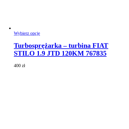
Ten
Wybierz opcje
produkt
ma
Turbosprężarka – turbina FIAT
wiele
STILO 1.9 JTD 120KM 767835
wariantów.
Opcje
można
400
zł
wybrać
na
stronie
produktu