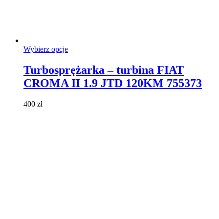
Ten
Wybierz opcje
produkt
ma
Turbosprężarka – turbina FIAT
wiele
CROMA II 1.9 JTD 120KM 755373
wariantów.
Opcje
można
400
zł
wybrać
na
stronie
produktu