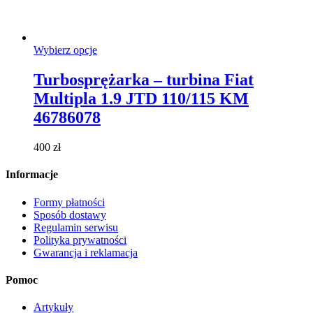
Ten
Wybierz opcje
produkt
ma
Turbosprężarka – turbina Fiat
wiele
Multipla 1.9 JTD 110/115 KM
wariantów.
Opcje
46786078
można
wybrać
400
zł
na
stronie
Informacje
produktu
Formy płatności
Sposób dostawy
Regulamin serwisu
Polityka prywatności
Gwarancja i reklamacja
Pomoc
Artykuły