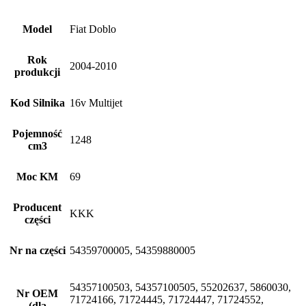
Model
Fiat Doblo
Rok
2004-2010
produkcji
Kod Silnika
16v Multijet
Pojemność
1248
cm3
Moc KM
69
Producent
KKK
części
Nr na części
54359700005, 54359880005
54357100503, 54357100505, 55202637, 5860030,
Nr OEM
71724166, 71724445, 71724447, 71724552,
(dla