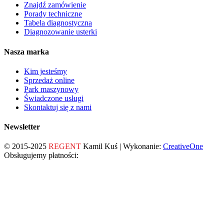
Znajdź zamówienie
Porady techniczne
Tabela diagnostyczna
Diagnozowanie usterki
Nasza marka
Kim jesteśmy
Sprzedaż online
Park maszynowy
Świadczone usługi
Skontaktuj się z nami
Newsletter
© 2015-2025
REGENT
Kamil Kuś | Wykonanie:
CreativeOne
Obsługujemy płatności: