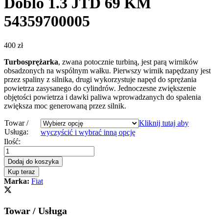
Doblo 1.3 JTD 69 KM
54359700005
400
zł
Turbosprężarka
, zwana potocznie turbiną, jest parą wirników
obsadzonych na wspólnym wałku. Pierwszy wirnik napędzany jest
przez spaliny z silnika, drugi wykorzystuje napęd do sprężania
powietrza zasysanego do cylindrów. Jednoczesne zwiększenie
objętości powietrza i dawki paliwa wprowadzanych do spalenia
zwiększa moc generowaną przez silnik.
Towar /
Kliknij tutaj aby
Usługa:
wyczyścić i wybrać inną opcję
Turbosprężarka
Ilość:
-
turbina
Dodaj do koszyka
Fiat
Kup teraz
Doblo
Marka:
Fiat
1.3
JTD
69
Towar / Usługa
KM