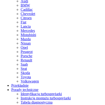
Audi
BMW
Cadillac
Chevrolet
Citroen
Fiat
Lancia
Mercedes
Mistubishi
Mazda
Nissan
Opel
Peugeot
Porsche
Renault
Saab
Seat
Skoda
Toyota
Volkswagen
Przekładnie
Porady techniczne
Identyfikacja turbosprężarki
Instrukcja montażu turbosprężarki
Tabela diagnostyczna