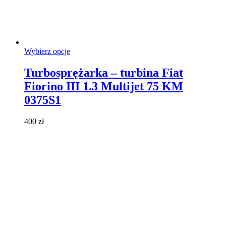
Ten
Wybierz opcje
produkt
ma
Turbosprężarka – turbina Fiat
wiele
Fiorino III 1.3 Multijet 75 KM
wariantów.
Opcje
0375S1
można
wybrać
400
zł
na
stronie
produktu