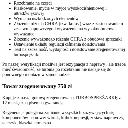
Rozebranie na części
Piaskowanie, mycie w myjce wysokociśnieniowej i
ultradźwiękowej
Wymiana uszkodzonych elementów
Złożenie rdzenia CHRA (tzw. koras ) wraz z zastosowaniem
zestawu naprawczego i wyważenie na wysokoobrotowej
wyważarce
Złożenie wyważonego rdzenia CHRA z obudową sprężarki
Ustawienie układu regulacji ciśnienia doładowania
Test na szczelność, wydajność i doładowanie zregenerowanej
turbosprężarki.
Po naszej weryfikacji możliwa jest rezygnacja z naprawy , ale trzeba
mieć świadomość, że turbina po rozebraniu nie nadaje się do
ponownego montażu w samochodzie.
Towar zregenerowany 750 zł
Kupujesz naszą gotową zregenerowaną TURBOSPRĘŻARKĘ z
12 miesięczną pisemną gwarancją.
Regeneracja polega na zamianie wszystkich zużywających się
komponentów na nowe: wirnik, koło kompresji, zestaw naprawczy,
talerzyk, blaszka termiczna.