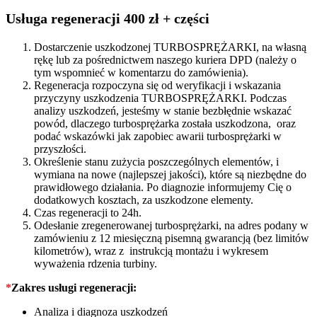
54359700005
quantity
Usługa regeneracji 400 zł + części
Dostarczenie uszkodzonej TURBOSPRĘŻARKI, na własną
rękę lub za pośrednictwem naszego kuriera DPD (należy o
tym wspomnieć w komentarzu do zamówienia).
Regeneracja rozpoczyna się od weryfikacji i wskazania
przyczyny uszkodzenia TURBOSPRĘŻARKI. Podczas
analizy uszkodzeń, jesteśmy w stanie bezbłędnie wskazać
powód, dlaczego turbosprężarka została uszkodzona, oraz
podać wskazówki jak zapobiec awarii turbosprężarki w
przyszłości.
Określenie stanu zużycia poszczególnych elementów, i
wymiana na nowe (najlepszej jakości), które są niezbędne do
prawidłowego działania. Po diagnozie informujemy Cię o
dodatkowych kosztach, za uszkodzone elementy.
Czas regeneracji to 24h.
Odesłanie zregenerowanej turbosprężarki, na adres podany w
zamówieniu z 12 miesięczną pisemną gwarancją (bez limitów
kilometrów), wraz z instrukcją montażu i wykresem
wyważenia rdzenia turbiny.
*
Zakres usługi regeneracji:
Analiza i diagnoza uszkodzeń