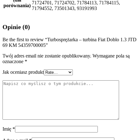
71724701, 71724702, 71784113, 71784115,
porównania)
71794552, 73501343, 93191993
Opinie (0)
Be the first to review “Turbosprężarka – turbina Fiat Doblo 1.3 JTD
69 KM 54359700005”
Twój adres email nie zostanie opublikowany.
Wymagane pola są
oznaczone
*
Jak oceniasz produkt
Imię
*