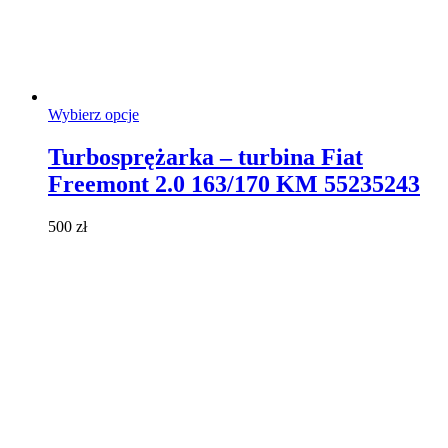
Ten
Wybierz opcje
produkt
ma
Turbosprężarka – turbina Fiat
wiele
Freemont 2.0 163/170 KM 55235243
wariantów.
Opcje
można
500
zł
wybrać
na
stronie
produktu