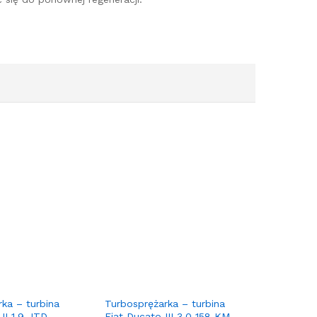
ka – turbina
Turbosprężarka – turbina
II 1.9 JTD
Fiat Ducato III 3.0 158 KM