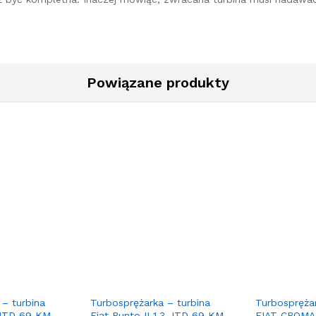
Powiązane produkty
 – turbina
Turbosprężarka – turbina
Turbosprężar
 JTD 69 KM
Fiat Punto II 1.3 JTD 69 KM
FIAT CROMA 