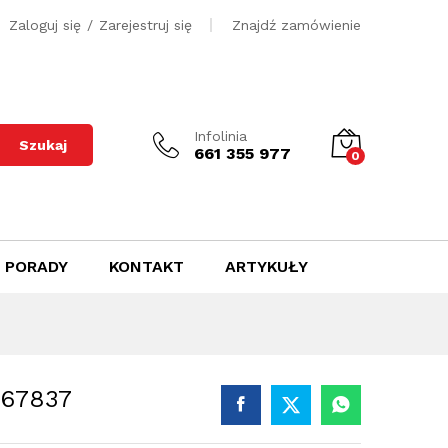
500
zł
Dodaj do koszyka
Zaloguj się
/
Zarejestruj się
Znajdź zamówienie
Infolinia
Szukaj
661 355 977
0
PORADY
KONTAKT
ARTYKUŁY
767837