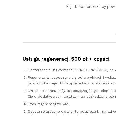
Najedź na obrazek aby powi
Usługa regeneracji 500 zł + części
Dostarczenie uszkodzonej TURBOSPRĘŻARKI, na w
Regeneracja rozpoczyna się od weryfikacji i ws
powód, dlaczego turbosprężarka została uszkodzo
Określenie stanu zużycia poszczególnych elementó
Cię o dodatkowych kosztach, za uszkodzone elem
Czas regeneracji to 24h.
Odesłanie zregenerowanej turbosprężarki, na adr