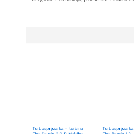
Turbosprężarka – turbina
Turbosprężarka
Fiat Scudo 2.0 D Multijet
Fiat Panda 1.3