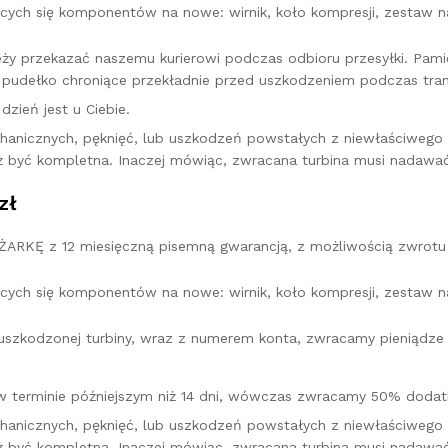
cych się komponentów na nowe: wirnik, koło kompresji, zestaw na
leży przekazać naszemu kurierowi podczas odbioru przesyłki. Pa
pudełko chroniące przekładnie przed uszkodzeniem podczas tran
zień jest u Ciebie.
hanicznych, pęknięć, lub uszkodzeń powstałych z niewłaściweg
ż być kompletna. Inaczej mówiąc, zwracana turbina musi nadawać
zł
KĘ z 12 miesięczną pisemną gwarancją, z możliwością zwrotu 
cych się komponentów na nowe: wirnik, koło kompresji, zestaw na
u uszkodzonej turbiny, wraz z numerem konta, zwracamy pieniądz
w terminie późniejszym niż 14 dni, wówczas zwracamy 50% dodatk
hanicznych, pęknięć, lub uszkodzeń powstałych z niewłaściweg
ż być kompletna. Inaczej mówiąc, zwracana turbina musi nadawać