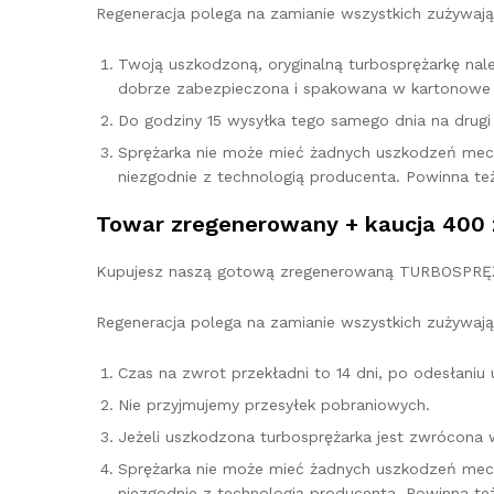
Regeneracja polega na zamianie wszystkich zużywają
Twoją uszkodzoną, oryginalną turbosprężarkę na
dobrze zabezpieczona i spakowana w kartonowe 
Do godziny 15 wysyłka tego samego dnia na drugi d
Sprężarka nie może mieć żadnych uszkodzeń mec
niezgodnie z technologią producenta. Powinna te
Towar zregenerowany + kaucja 400 
Kupujesz naszą gotową zregenerowaną TURBOSPRĘŻAR
Regeneracja polega na zamianie wszystkich zużywają
Czas na zwrot przekładni to 14 dni, po odesłani
Nie przyjmujemy przesyłek pobraniowych.
Jeżeli uszkodzona turbosprężarka jest zwrócona 
Sprężarka nie może mieć żadnych uszkodzeń mec
niezgodnie z technologią producenta. Powinna te