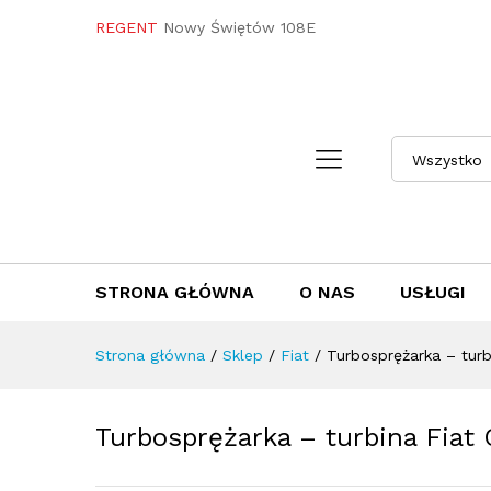
Turbosprężarka - turbina F
REGENT
Nowy Świętów 108E
Towar / Usługa
Specyfikacja
Opini
Wszystko
STRONA GŁÓWNA
O NAS
USŁUGI
Strona główna
/
Sklep
/
Fiat
/
Turbosprężarka – tur
Turbosprężarka – turbina Fia