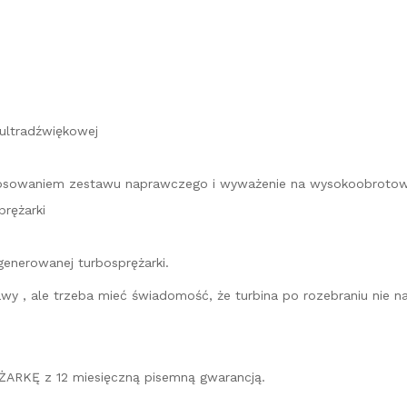
 ultradźwiękowej
astosowaniem zestawu naprawczego i wyważenie na wysokoobroto
rężarki
generowanej turbosprężarki.
prawy , ale trzeba mieć świadomość, że turbina po rozebraniu ni
ARKĘ z 12 miesięczną pisemną gwarancją.