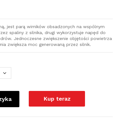
iną, jest parą wirników obsadzonych na wspólnym
zez spaliny z silnika, drugi wykorzystuje napęd do
ndrów. Jednoczesne zwiększenie objętości powietrza
nia zwiększa moc generowaną przez silnik.
Kup teraz
zyka