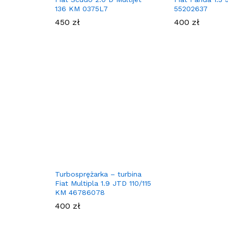
136 KM 0375L7
55202637
450
zł
400
zł
Turbosprężarka – turbina
Fiat Multipla 1.9 JTD 110/115
KM 46786078
400
zł