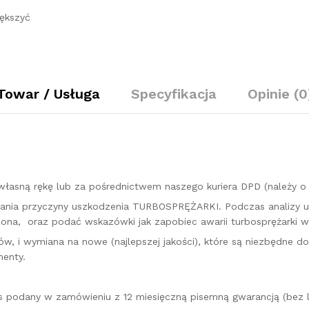
116/120/130
ększyć
KM
767837
quantity
Towar / Usługa
Specyfikacja
Opinie (0
łasną rękę lub za pośrednictwem naszego kuriera DPD (należy 
kazania przyczyny uszkodzenia TURBOSPRĘŻARKI. Podczas analizy 
na, oraz podać wskazówki jak zapobiec awarii turbosprężarki w 
w, i wymiana na nowe (najlepszej jakości), które są niezbędne d
enty.
es podany w zamówieniu z 12 miesięczną pisemną gwarancją (bez l