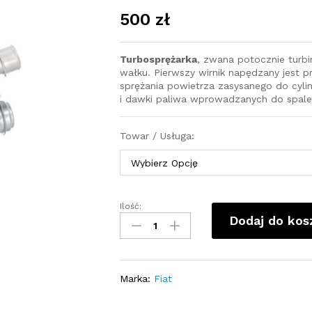
500
zł
Turbosprężarka
, zwana potocznie turb
wałku. Pierwszy wirnik napędzany jest pr
sprężania powietrza zasysanego do cyli
i dawki paliwa wprowadzanych do spale
Towar / Usługa:
Ilość:
Turbosprężarka
Dodaj do kos
-
turbina
Fiat
GRANDE
Marka:
Fiat
PUNTO
1.9D