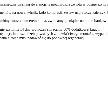
ęczną pisemną gwarancją, z możliwością zwrotu w późniejszym te
entów na nowe: wirnik, koło kompresji, zestaw naprawczy, talerzyk, b
 turbiny, wraz z numerem konta, zwracamy pieniądze na konto bankowe
óźniejszym niż 14 dni, wówczas zwracamy 50% dodatkowej kaucji.
pęknięć, lub uszkodzeń powstałych z niewłaściwego montażu, wypadk
cana turbina musi nadawać się do ponownej regeneracji.