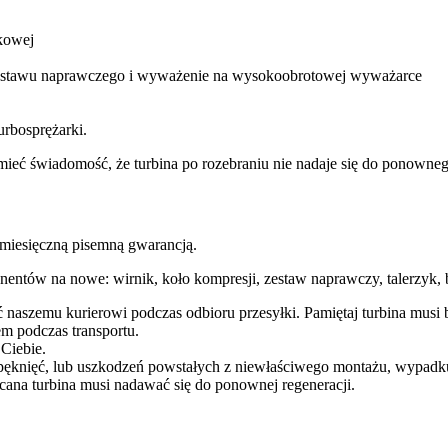
kowej
 zestawu naprawczego i wyważenie na wysokoobrotowej wyważarce
urbosprężarki.
ba mieć świadomość, że turbina po rozebraniu nie nadaje się do ponow
esięczną pisemną gwarancją.
entów na nowe: wirnik, koło kompresji, zestaw naprawczy, talerzyk, b
ć naszemu kurierowi podczas odbioru przesyłki. Pamiętaj turbina mu
m podczas transportu.
 Ciebie.
pęknięć, lub uszkodzeń powstałych z niewłaściwego montażu, wypadk
cana turbina musi nadawać się do ponownej regeneracji.