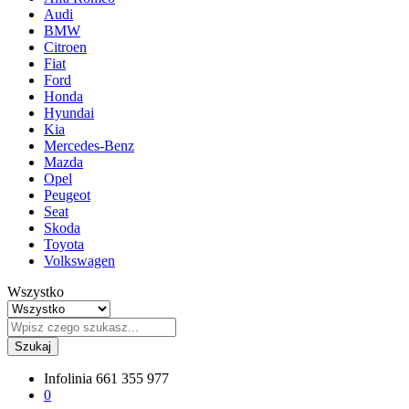
Audi
BMW
Citroen
Fiat
Ford
Honda
Hyundai
Kia
Mercedes-Benz
Mazda
Opel
Peugeot
Seat
Skoda
Toyota
Volkswagen
Wszystko
Szukaj
Infolinia
661 355 977
0