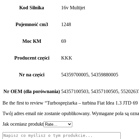
Kod Silnika
16v Multijet
Pojemność cm3
1248
Moc KM
69
Producent części
KKK
Nr na części
54359700005, 54359880005
Nr OEM (dla porównania)
54357100503, 54357100505, 55202637
Be the first to review “Turbosprężarka – turbina Fiat Idea 1.3 JTD
Twój adres email nie zostanie opublikowany.
Wymagane pola są ozn
Jak oceniasz produkt