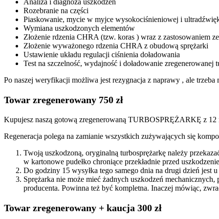
Analiza i diagnoza uszkodzeń
Rozebranie na części
Piaskowanie, mycie w myjce wysokociśnieniowej i ultradźwię
Wymiana uszkodzonych elementów
Złożenie rdzenia CHRA (tzw. koras ) wraz z zastosowaniem
Złożenie wyważonego rdzenia CHRA z obudową sprężarki
Ustawienie układu regulacji ciśnienia doładowania
Test na szczelność, wydajność i doładowanie zregenerowanej t
Po naszej weryfikacji możliwa jest rezygnacja z naprawy , ale trze
Towar zregenerowany 750 zł
Kupujesz naszą gotową zregenerowaną TURBOSPRĘŻARKĘ z 12 mi
Regeneracja polega na zamianie wszystkich zużywających się kompon
Twoją uszkodzoną, oryginalną turbosprężarkę należy przekaza
w kartonowe pudełko chroniące przekładnie przed uszkodzenie
Do godziny 15 wysyłka tego samego dnia na drugi dzień jest u
Sprężarka nie może mieć żadnych uszkodzeń mechanicznych, 
producenta. Powinna też być kompletna. Inaczej mówiąc, zwra
Towar zregenerowany + kaucja 300 zł