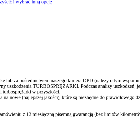
czyścić i wybrać inną opcję
 lub za pośrednictwem naszego kuriera DPD (należy o tym wspomni
yczyny uszkodzenia TURBOSPRĘŻARKI. Podczas analizy uszkodzeń, jes
 turbosprężarki w przyszłości.
 na nowe (najlepszej jakości), które są niezbędne do prawidłowego d
zamówieniu z 12 miesięczną pisemną gwarancją (bez limitów kilometr