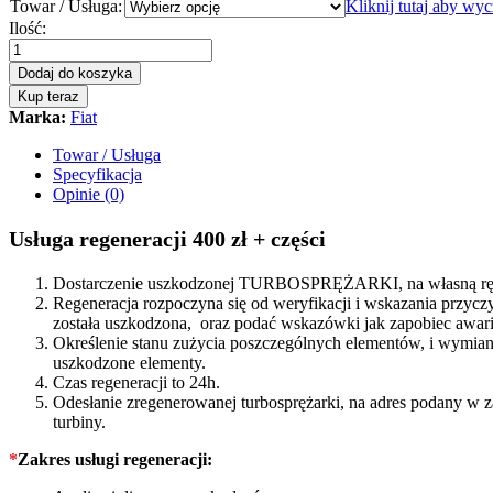
Towar / Usługa:
Kliknij tutaj aby wy
Turbosprężarka
Ilość:
-
turbina
Dodaj do koszyka
Fiat
Kup teraz
Idea
Marka:
Fiat
1.3
JTD
Towar / Usługa
69
Specyfikacja
KM
Opinie (0)
5860030
quantity
Usługa regeneracji 400 zł + części
Dostarczenie uszkodzonej TURBOSPRĘŻARKI, na własną rękę
Regeneracja rozpoczyna się od weryfikacji i wskazania prz
została uszkodzona, oraz podać wskazówki jak zapobiec awarii
Określenie stanu zużycia poszczególnych elementów, i wymiana
uszkodzone elementy.
Czas regeneracji to 24h.
Odesłanie zregenerowanej turbosprężarki, na adres podany w 
turbiny.
*
Zakres usługi regeneracji: