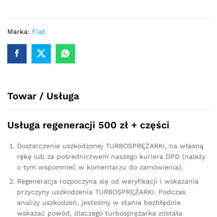
Punto
1.3
JTDM
Marka:
Fiat
95
KM
54359700027
quantity
Towar / Usługa
Usługa regeneracji 500 zł + części
Dostarczenie uszkodzonej TURBOSPRĘŻARKI, na własną
rękę lub za pośrednictwem naszego kuriera DPD (należy
o tym wspomnieć w komentarzu do zamówienia).
Regeneracja rozpoczyna się od weryfikacji i wskazania
przyczyny uszkodzenia TURBOSPRĘŻARKI. Podczas
analizy uszkodzeń, jesteśmy w stanie bezbłędnie
wskazać powód, dlaczego turbosprężarka została