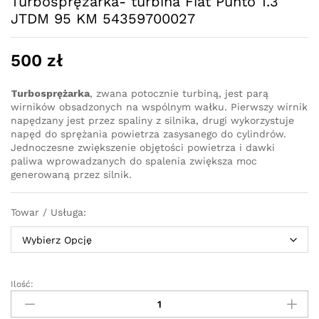
Turbosprężarka- turbina Fiat Punto 1.3
JTDM 95 KM 54359700027
500
zł
Turbosprężarka
, zwana potocznie turbiną, jest parą
wirników obsadzonych na wspólnym wałku. Pierwszy wirnik
napędzany jest przez spaliny z silnika, drugi wykorzystuje
napęd do sprężania powietrza zasysanego do cylindrów.
Jednoczesne zwiększenie objętości powietrza i dawki
paliwa wprowadzanych do spalenia zwiększa moc
generowaną przez silnik.
Towar / Usługa:
Ilość:
Turbosprężarka-
turbina
Fiat