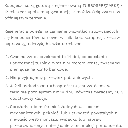
Kupujesz naszą gotową zregenerowaną TURBOSPRĘŻARKĘ z
12 miesięczną pisemną gwarancją, z możliwością zwrotu w
późniejszym terminie.
Regeneracja polega na zamianie wszystkich zużywających
się komponentów na nowe: wirnik, koło kompresji, zestaw
naprawczy, talerzyk, blaszka termiczna.
Czas na zwrot przekładni to 14 dni, po odesłaniu
uszkodzonej turbiny, wraz z numerem konta, zwracamy
pieniądze na konto bankowe.
Nie przyjmujemy przesyłek pobraniowych.
Jeżeli uszkodzona turbosprężarka jest zwrócona w
terminie późniejszym niż 14 dni, wówczas zwracamy 50%
dodatkowej kaucji.
Sprężarka nie może mieć żadnych uszkodzeń
mechanicznych, pęknięć, lub uszkodzeń powstałych z
niewłaściwego montażu, wypadku lub napraw
przeprowadzonych niezgodnie z technologią producenta.