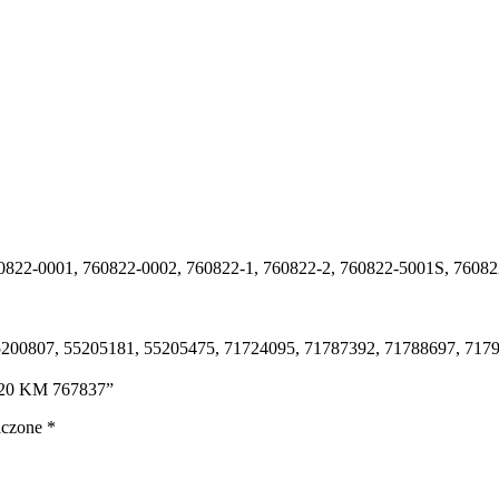
0822-0001, 760822-0002, 760822-1, 760822-2, 760822-5001S, 76082
5200807, 55205181, 55205475, 71724095, 71787392, 71788697, 717
D 120 KM 767837”
aczone
*