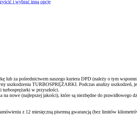
czyścić i wybrać inną opcję
 lub za pośrednictwem naszego kuriera DPD (należy o tym wspomni
yczyny uszkodzenia TURBOSPRĘŻARKI. Podczas analizy uszkodzeń, jes
 turbosprężarki w przyszłości.
 na nowe (najlepszej jakości), które są niezbędne do prawidłowego d
zamówieniu z 12 miesięczną pisemną gwarancją (bez limitów kilometr