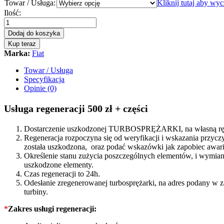
Towar / Usługa:
Kliknij tutaj aby wy
Turbosprężarka
Ilość:
-
turbina
Dodaj do koszyka
Fiat
Kup teraz
SEDICI
Marka:
Fiat
1.9
D
Towar / Usługa
120
Specyfikacja
KM
Opinie (0)
767837
quantity
Usługa regeneracji 500 zł + części
Dostarczenie uszkodzonej TURBOSPRĘŻARKI, na własną rękę
Regeneracja rozpoczyna się od weryfikacji i wskazania prz
została uszkodzona, oraz podać wskazówki jak zapobiec awarii
Określenie stanu zużycia poszczególnych elementów, i wymiana
uszkodzone elementy.
Czas regeneracji to 24h.
Odesłanie zregenerowanej turbosprężarki, na adres podany w 
turbiny.
*
Zakres usługi regeneracji: