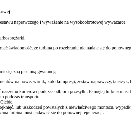
kowej
m zestawu naprawczego i wyważenie na wysokoobrotowej wyważarce
urbosprężarki.
ba mieć świadomość, że turbina po rozebraniu nie nadaje się do ponow
esięczną pisemną gwarancją.
entów na nowe: wirnik, koło kompresji, zestaw naprawczy, talerzyk, b
ć naszemu kurierowi podczas odbioru przesyłki. Pamiętaj turbina mu
m podczas transportu.
 Ciebie.
pęknięć, lub uszkodzeń powstałych z niewłaściwego montażu, wypadk
cana turbina musi nadawać się do ponownej regeneracji.