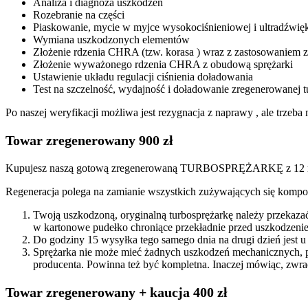
Analiza i diagnoza uszkodzeń
Rozebranie na części
Piaskowanie, mycie w myjce wysokociśnieniowej i ultradźwię
Wymiana uszkodzonych elementów
Złożenie rdzenia CHRA (tzw. korasa ) wraz z zastosowanie
Złożenie wyważonego rdzenia CHRA z obudową sprężarki
Ustawienie układu regulacji ciśnienia doładowania
Test na szczelność, wydajność i doładowanie zregenerowanej t
Po naszej weryfikacji możliwa jest rezygnacja z naprawy , ale trze
Towar zregenerowany 900 zł
Kupujesz naszą gotową zregenerowaną TURBOSPRĘŻARKĘ z 12 mi
Regeneracja polega na zamianie wszystkich zużywających się kompon
Twoją uszkodzoną, oryginalną turbosprężarkę należy przekaza
w kartonowe pudełko chroniące przekładnie przed uszkodzenie
Do godziny 15 wysyłka tego samego dnia na drugi dzień jest u
Sprężarka nie może mieć żadnych uszkodzeń mechanicznych, 
producenta. Powinna też być kompletna. Inaczej mówiąc, zwra
Towar zregenerowany + kaucja 400 zł