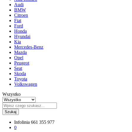
Audi
BMW
Citroen
Fiat
Ford
Honda
Hyundai
Kia
Mercedes-Benz
Mazda
Opel
Peugeot
Seat
Skoda
Toyota
Volkswagen
Wszystko
Szukaj
Infolinia
661 355 977
0