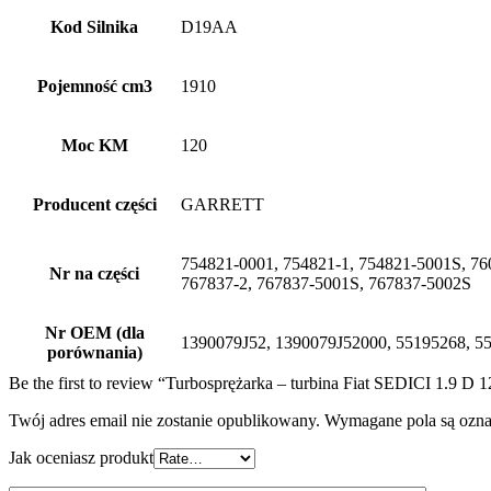
Kod Silnika
D19AA
Pojemność cm3
1910
Moc KM
120
Producent części
GARRETT
754821-0001, 754821-1, 754821-5001S, 76
Nr na części
767837-2, 767837-5001S, 767837-5002S
Nr OEM (dla
1390079J52, 1390079J52000, 55195268, 5
porównania)
Be the first to review “Turbosprężarka – turbina Fiat SEDICI 1.9 
Twój adres email nie zostanie opublikowany.
Wymagane pola są ozn
Jak oceniasz produkt