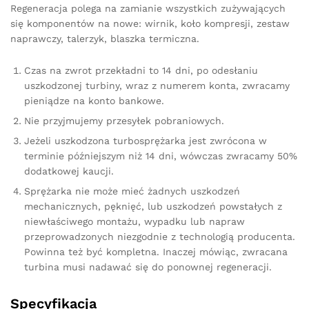
Regeneracja polega na zamianie wszystkich zużywających
się komponentów na nowe: wirnik, koło kompresji, zestaw
naprawczy, talerzyk, blaszka termiczna.
Czas na zwrot przekładni to 14 dni, po odesłaniu
uszkodzonej turbiny, wraz z numerem konta, zwracamy
pieniądze na konto bankowe.
Nie przyjmujemy przesyłek pobraniowych.
Jeżeli uszkodzona turbosprężarka jest zwrócona w
terminie późniejszym niż 14 dni, wówczas zwracamy 50%
dodatkowej kaucji.
Sprężarka nie może mieć żadnych uszkodzeń
mechanicznych, pęknięć, lub uszkodzeń powstałych z
niewłaściwego montażu, wypadku lub napraw
przeprowadzonych niezgodnie z technologią producenta.
Powinna też być kompletna. Inaczej mówiąc, zwracana
turbina musi nadawać się do ponownej regeneracji.
Specyfikacja