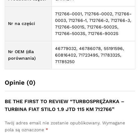
712766-0001, 712766-0002, 712766-
0003, 712766-1, 712766-2, 712766-3,
Nr na części
712766-5001S, 712766-5002S,
712766-5003S, 712766-9002S
46779032, 46786078, 55191596,
Nr OEM (dla
60816402, 71723495, 71783325,
porównania)
71785250
Opinie (0)
BE THE FIRST TO REVIEW “TURBOSPRĘŻARKA –
TURBINA FIAT STILO 1.9 JTD 115 KM 712766”
Twój adres email nie zostanie opublikowany.
Wymagane
pola są oznaczone
*