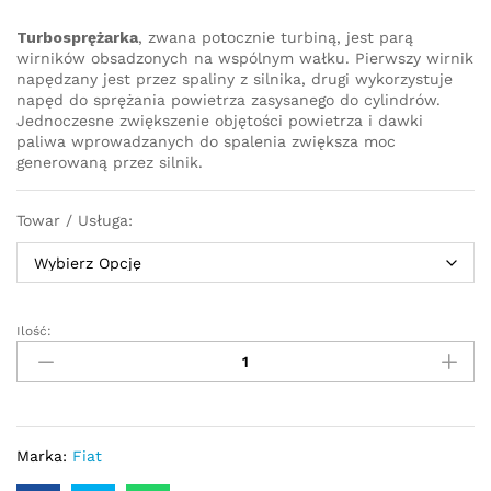
Turbosprężarka
, zwana potocznie turbiną, jest parą
wirników obsadzonych na wspólnym wałku. Pierwszy wirnik
napędzany jest przez spaliny z silnika, drugi wykorzystuje
napęd do sprężania powietrza zasysanego do cylindrów.
Jednoczesne zwiększenie objętości powietrza i dawki
paliwa wprowadzanych do spalenia zwiększa moc
generowaną przez silnik.
Towar / Usługa:
Ilość:
Turbosprężarka
–
turbina
Fiat
Stilo
1.9
Marka:
Fiat
JTD