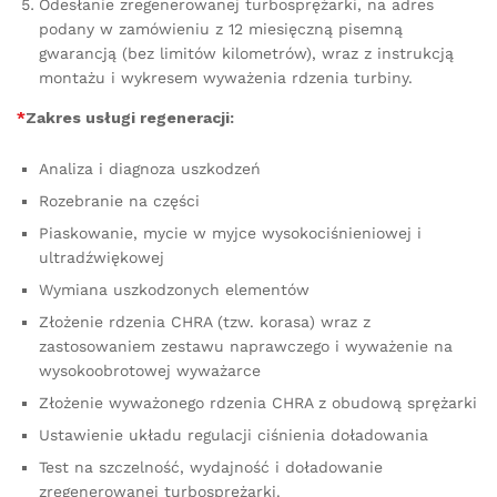
Odesłanie zregenerowanej turbosprężarki, na adres
podany w zamówieniu z 12 miesięczną pisemną
gwarancją (bez limitów kilometrów), wraz z instrukcją
montażu i wykresem wyważenia rdzenia turbiny.
*
Zakres usługi regeneracji:
Analiza i diagnoza uszkodzeń
Rozebranie na części
Piaskowanie, mycie w myjce wysokociśnieniowej i
ultradźwiękowej
Wymiana uszkodzonych elementów
Złożenie rdzenia CHRA (tzw. korasa) wraz z
zastosowaniem zestawu naprawczego i wyważenie na
wysokoobrotowej wyważarce
Złożenie wyważonego rdzenia CHRA z obudową sprężarki
Ustawienie układu regulacji ciśnienia doładowania
Test na szczelność, wydajność i doładowanie
zregenerowanej turbosprężarki.