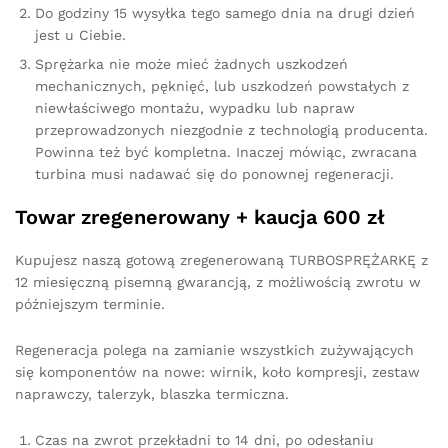
Do godziny 15 wysyłka tego samego dnia na drugi dzień
jest u Ciebie.
Sprężarka nie może mieć żadnych uszkodzeń
mechanicznych, pęknięć, lub uszkodzeń powstałych z
niewłaściwego montażu, wypadku lub napraw
przeprowadzonych niezgodnie z technologią producenta.
Powinna też być kompletna. Inaczej mówiąc, zwracana
turbina musi nadawać się do ponownej regeneracji.
Towar zregenerowany + kaucja 600 zł
Kupujesz naszą gotową zregenerowaną TURBOSPRĘŻARKĘ z
12 miesięczną pisemną gwarancją, z możliwością zwrotu w
późniejszym terminie.
Regeneracja polega na zamianie wszystkich zużywających
się komponentów na nowe: wirnik, koło kompresji, zestaw
naprawczy, talerzyk, blaszka termiczna.
Czas na zwrot przekładni to 14 dni, po odesłaniu