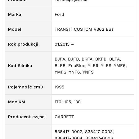
Marka
Ford
Model
TRANSIT CUSTOM V362 Bus
Rok produkcji
01.2015 –
BJFA, BJFB, BKFA, BKFB, BLFA,
Kod Silnika
BLFB, EcoBlue, YLF6, YLFS, YMF6,
YMFS, YNF6, YNFS
Pojemność cm3
1995
Moc KM
170, 105, 130
Producent części
GARRETT
838417-0002, 838417-0003,
838417-0004, 838417-0006,