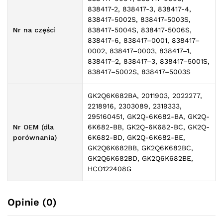
838417-2, 838417-3, 838417-4,
838417-5002S, 838417-5003S,
Nr na części
838417-5004S, 838417-5006S,
838417-6, 838417–0001, 838417–
0002, 838417–0003, 838417–1,
838417–2, 838417–3, 838417–5001S,
838417–5002S, 838417–5003S
GK2Q6K682BA, 2011903, 2022277,
2218916, 2303089, 2319333,
295160451, GK2Q-6K682-BA, GK2Q-
Nr OEM (dla
6K682-BB, GK2Q-6K682-BC, GK2Q-
porównania)
6K682-BD, GK2Q-6K682-BE,
GK2Q6K682BB, GK2Q6K682BC,
GK2Q6K682BD, GK2Q6K682BE,
HCO122408G
Opinie (0)