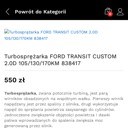
Powrót do
Kategorii
0
Turbosprężarka FORD TRANSIT CUSTOM
2.0D 105/130/170KM 838417
550
zł
Turbosprężarka
, zwana potocznie turbiną, jest parą
wirników obsadzonych na wspólnym wałku. Pierwszy wirnik
napędzany jest przez spaliny z silnika, drugi wykorzystuje
napęd do sprężania powietrza zasysanego do cylindrów.
Jednoczesne zwiększenie objętości powietrza i dawki
paliwa wprowadzanych do spalenia zwiększa moc
generowaną przez silnik.