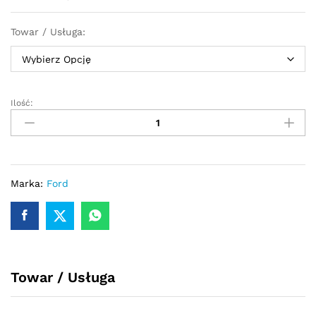
Towar / Usługa:
Ilość:
Turbosprężarka
FORD
TRANSIT
CUSTOM
2.0D
105/130/170KM
Marka:
Ford
838417
quantity
Towar / Usługa