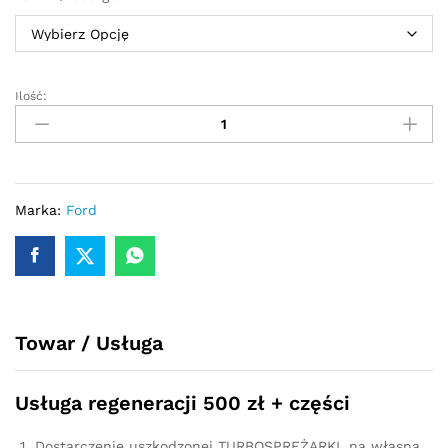
Ilość:
Turbosprężarka
–
turbina
Ford
Focus
1.0
Marka:
Ford
EcoBoost
100/125
KM
1761181
quantity
Towar / Usługa
Usługa regeneracji 500 zł + części
Dostarczenie uszkodzonej TURBOSPRĘŻARKI, na własną