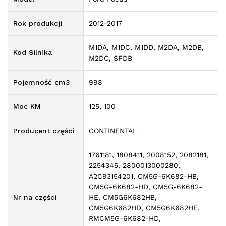
Rok produkcji
2012-2017
M1DA, M1DC, M1DD, M2DA, M2DB,
Kod Silnika
M2DC, SFDB
Pojemność cm3
998
Moc KM
125, 100
Producent części
CONTINENTAL
1761181, 1808411, 2008152, 2082181,
2254345, 2800013000280,
A2C93154201, CM5G-6K682-HB,
CM5G-6K682-HD, CM5G-6K682-
Nr na części
HE, CM5G6K682HB,
CM5G6K682HD, CM5G6K682HE,
RMCM5G-6K682-HD,