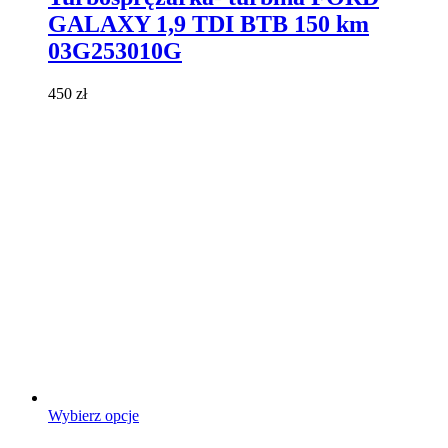
wiele
GALAXY 1,9 TDI BTB 150 km
wariantów.
Opcje
03G253010G
można
wybrać
450
zł
na
stronie
produktu
Ten
Wybierz opcje
produkt