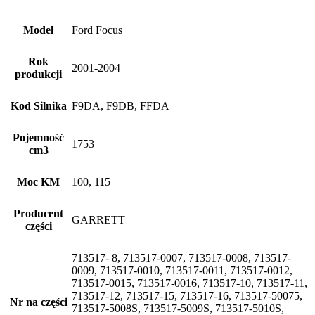
Model
Ford Focus
Rok
2001-2004
produkcji
Kod Silnika
F9DA, F9DB, FFDA
Pojemność
1753
cm3
Moc KM
100, 115
Producent
GARRETT
części
713517- 8, 713517-0007, 713517-0008, 713517-
0009, 713517-0010, 713517-0011, 713517-0012,
713517-0015, 713517-0016, 713517-10, 713517-11,
713517-12, 713517-15, 713517-16, 713517-50075,
Nr na części
713517-5008S, 713517-5009S, 713517-5010S,