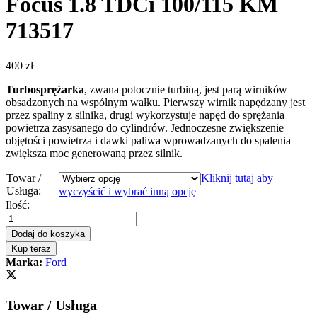
Focus 1.8 TDCi 100/115 KM
713517
400
zł
Turbosprężarka
, zwana potocznie turbiną, jest parą wirników
obsadzonych na wspólnym wałku. Pierwszy wirnik napędzany jest
przez spaliny z silnika, drugi wykorzystuje napęd do sprężania
powietrza zasysanego do cylindrów. Jednoczesne zwiększenie
objętości powietrza i dawki paliwa wprowadzanych do spalenia
zwiększa moc generowaną przez silnik.
Towar /
Kliknij tutaj aby
Usługa:
wyczyścić i wybrać inną opcję
Turbosprężarka
Ilość:
–
turbina
Dodaj do koszyka
Ford
Kup teraz
Focus
Marka:
Ford
1.8
TDCi
100/115
Towar / Usługa
KM