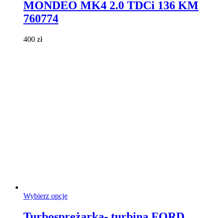
MONDEO MK4 2.0 TDCi 136 KM
wariantów.
Opcje
760774
można
wybrać
400
zł
na
stronie
produktu
Ten
Wybierz opcje
produkt
ma
Turbosprężarka- turbina FORD