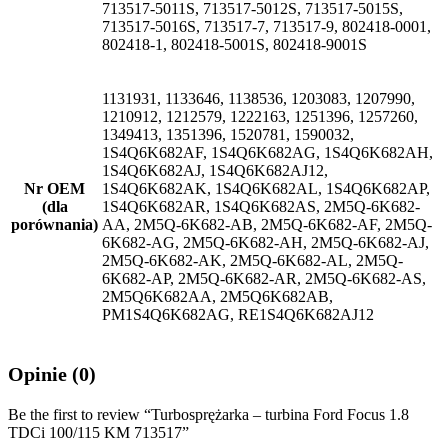
713517-5011S, 713517-5012S, 713517-5015S,
713517-5016S, 713517-7, 713517-9, 802418-0001,
802418-1, 802418-5001S, 802418-9001S
1131931, 1133646, 1138536, 1203083, 1207990,
1210912, 1212579, 1222163, 1251396, 1257260,
1349413, 1351396, 1520781, 1590032,
1S4Q6K682AF, 1S4Q6K682AG, 1S4Q6K682AH,
1S4Q6K682AJ, 1S4Q6K682AJ12,
Nr OEM
1S4Q6K682AK, 1S4Q6K682AL, 1S4Q6K682AP,
(dla
1S4Q6K682AR, 1S4Q6K682AS, 2M5Q-6K682-
porównania)
AA, 2M5Q-6K682-AB, 2M5Q-6K682-AF, 2M5Q-
6K682-AG, 2M5Q-6K682-AH, 2M5Q-6K682-AJ,
2M5Q-6K682-AK, 2M5Q-6K682-AL, 2M5Q-
6K682-AP, 2M5Q-6K682-AR, 2M5Q-6K682-AS,
2M5Q6K682AA, 2M5Q6K682AB,
PM1S4Q6K682AG, RE1S4Q6K682AJ12
Opinie (0)
Be the first to review “Turbosprężarka – turbina Ford Focus 1.8
TDCi 100/115 KM 713517”