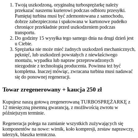
Twoją uszkodzoną, oryginalną turbosprężarkę należy
przekazać naszemu kurierowi podczas odbioru przesyłki.
Pamiętaj turbina musi być zdemontowana z samochodu,
dobrze zabezpieczona i spakowana w kartonowe pudełko
chroniące przekładnie przed uszkodzeniem podczas
transportu.
Do godziny 15 wysyłka tego samego dnia na drugi dzień jest
u Ciebie.
Sprężarka nie może mieć żadnych uszkodzeń mechanicznych,
pęknięć, lub uszkodzeń powstałych z niewłaściwego
montażu, wypadku lub napraw przeprowadzonych
niezgodnie z technologią producenta. Powinna też być
kompletna. Inaczej mówiąc, zwracana turbina musi nadawać
się do ponownej regeneracji.
Towar zregenerowany + kaucja 250 zł
Kupujesz naszą gotową zregenerowaną TURBOSPRĘŻARKĘ z
12 miesięczną pisemną gwarancją, z możliwością zwrotu w
późniejszym terminie.
Regeneracja polega na zamianie wszystkich zużywających się
komponentów na nowe: wirnik, koło kompresji, zestaw naprawczy,
talerzyk, blaszka termiczna.