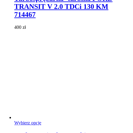
wiele
TRANSIT V 2.0 TDCi 130 KM
wariantów.
Opcje
714467
można
wybrać
400
zł
na
stronie
produktu
Ten
Wybierz opcje
produkt