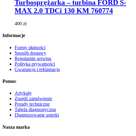
ma
Turbosprężarka – turbina FORD S-
wiele
MAX 2.0 TDCi 130 KM 760774
wariantów.
Opcje
można
400
zł
wybrać
na
Informacje
stronie
produktu
Formy płatności
Sposób dostawy
Regulamin serwisu
Polityka prywatności
Gwarancja i reklamacja
Pomoc
Artykuły
Znajdź zamówienie
Porady techniczne
Tabela diagnostyczna
Diagnozowanie usterki
Nasza marka