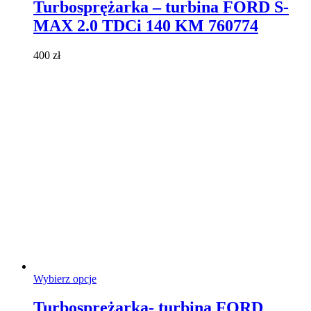
ma
Turbosprężarka – turbina FORD S-
wiele
MAX 2.0 TDCi 140 KM 760774
wariantów.
Opcje
można
400
zł
wybrać
na
stronie
produktu
Ten
Wybierz opcje
produkt
ma
Turbosprężarka- turbina FORD