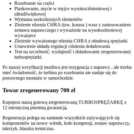
Rozebranie na części
Piaskowanie, mycie w myjce wysokociśnieniowej i
ultradźwiękowej
Wymiana uszkodzonych elementów
Złożenie rdzenia CHRA (tzw. korasa ) wraz z zastosowaniem
zestawu naprawczego i wyważenie na wysokoobrotowej
wyważarce
Złożenie wyważonego rdzenia CHRA z obudową sprężarki
Ustawienie układu regulacji ciśnienia doładowania
Test na szczelność, wydajność i doładowanie zregenerowanej
turbosprężarki.
Po naszej weryfikacji możliwa jest rezygnacja z naprawy , ale trzeba
mieć świadomość, że turbina po rozebraniu nie nadaje się do
ponownego montażu w samochodzie.
Towar zregenerowany 700 zł
Kupujesz naszą gotową zregenerowaną TURBOSPRĘŻARKĘ z
12 miesięczną pisemną gwarancją.
Regeneracja polega na zamianie wszystkich zużywających się
komponentów na nowe: wirnik, koło kompresji, zestaw naprawczy,
talerzyk, blaszka termiczna.