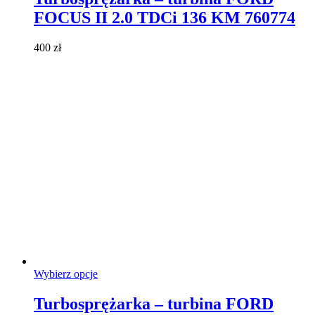
wiele
FOCUS II 2.0 TDCi 136 KM 760774
wariantów.
Opcje
można
400
zł
wybrać
na
stronie
produktu
Ten
Wybierz opcje
produkt
ma
Turbosprężarka – turbina FORD
wiele