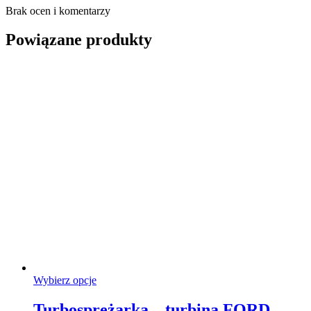
Brak ocen i komentarzy
Powiązane produkty
Ten
Wybierz opcje
produkt
ma
Turbosprężarka – turbina FORD