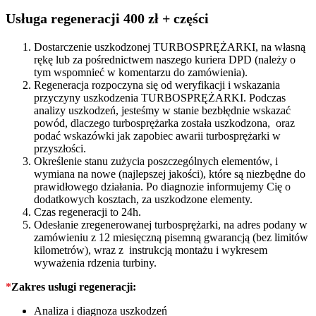
713517
quantity
Usługa regeneracji 400 zł + części
Dostarczenie uszkodzonej TURBOSPRĘŻARKI, na własną
rękę lub za pośrednictwem naszego kuriera DPD (należy o
tym wspomnieć w komentarzu do zamówienia).
Regeneracja rozpoczyna się od weryfikacji i wskazania
przyczyny uszkodzenia TURBOSPRĘŻARKI. Podczas
analizy uszkodzeń, jesteśmy w stanie bezbłędnie wskazać
powód, dlaczego turbosprężarka została uszkodzona, oraz
podać wskazówki jak zapobiec awarii turbosprężarki w
przyszłości.
Określenie stanu zużycia poszczególnych elementów, i
wymiana na nowe (najlepszej jakości), które są niezbędne do
prawidłowego działania. Po diagnozie informujemy Cię o
dodatkowych kosztach, za uszkodzone elementy.
Czas regeneracji to 24h.
Odesłanie zregenerowanej turbosprężarki, na adres podany w
zamówieniu z 12 miesięczną pisemną gwarancją (bez limitów
kilometrów), wraz z instrukcją montażu i wykresem
wyważenia rdzenia turbiny.
*
Zakres usługi regeneracji:
Analiza i diagnoza uszkodzeń