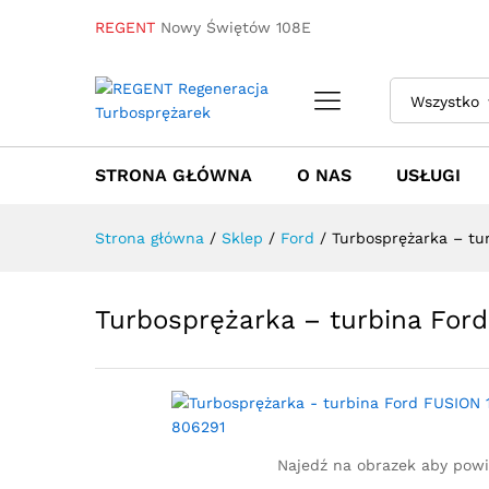
REGENT
Nowy Świętów 108E
Turbosprężarka - turbina Fo
Wszystko
Towar / Usługa
Specyfikacja
Opinie
STRONA GŁÓWNA
O NAS
USŁUGI
Strona główna
/
Sklep
/
Ford
/
Turbosprężarka – tu
Turbosprężarka – turbina For
Najedź na obrazek aby pow