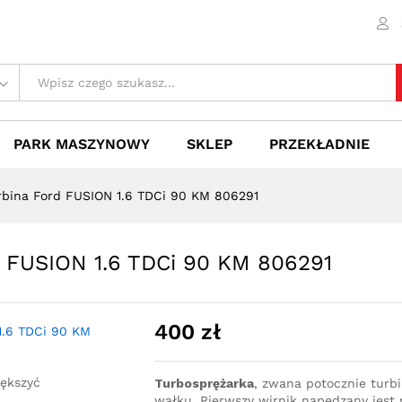
rd FUSION 1.6 TDCi 90 KM 806291
 (0)
PARK MASZYNOWY
SKLEP
PRZEKŁADNIE
rbina Ford FUSION 1.6 TDCi 90 KM 806291
d FUSION 1.6 TDCi 90 KM 806291
400
zł
iększyć
Turbosprężarka
, zwana potocznie turb
wałku. Pierwszy wirnik napędzany jest p