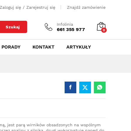
400
zł
Dodaj do koszyka
Zaloguj się
/
Zarejestruj się
Znajdź zamówienie
Infolinia
Szukaj
661 355 977
0
PORADY
KONTAKT
ARTYKUŁY
iną, jest parą wirników obsadzonych na wspólnym
rzez spaliny z silnika, drugi wykorzystuje napęd do