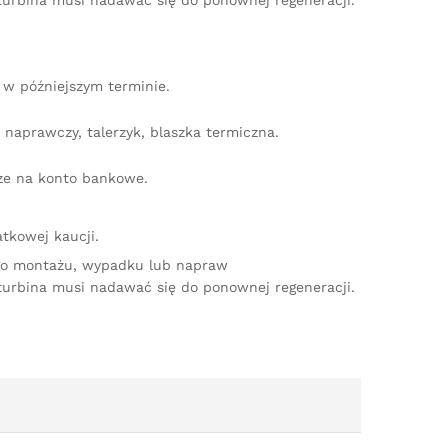
turbina musi nadawać się do ponownej regeneracji.
w późniejszym terminie.
naprawczy, talerzyk, blaszka termiczna.
dze na konto bankowe.
tkowej kaucji.
ego montażu, wypadku lub napraw
turbina musi nadawać się do ponownej regeneracji.