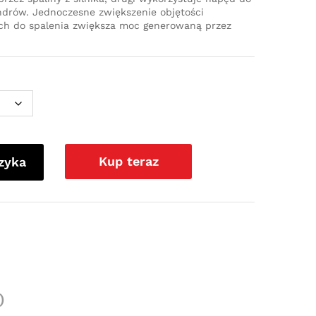
ndrów. Jednoczesne zwiększenie objętości
ch do spalenia zwiększa moc generowaną przez
Kup teraz
zyka
)