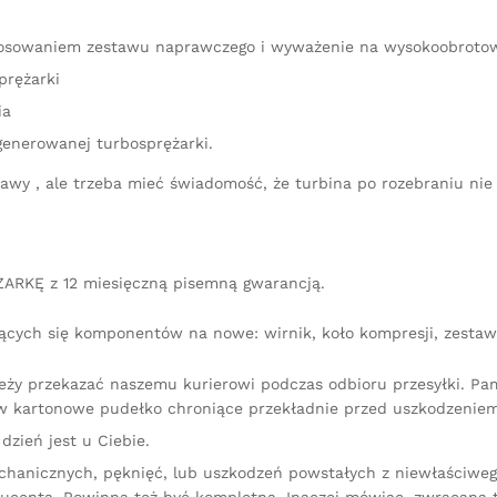
astosowaniem zestawu naprawczego i wyważenie na wysokoobrot
prężarki
ia
generowanej turbosprężarki.
aprawy , ale trzeba mieć świadomość, że turbina po rozebraniu 
ARKĘ z 12 miesięczną pisemną gwarancją.
ących się komponentów na nowe: wirnik, koło kompresji, zestaw 
leży przekazać naszemu kurierowi podczas odbioru przesyłki. P
 kartonowe pudełko chroniące przekładnie przed uszkodzeniem
dzień jest u Ciebie.
chanicznych, pęknięć, lub uszkodzeń powstałych z niewłaściw