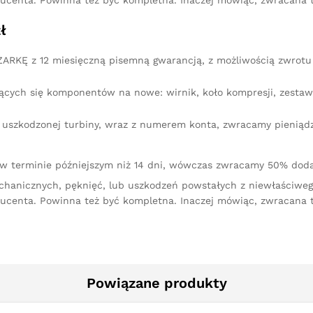
ucenta. Powinna też być kompletna. Inaczej mówiąc, zwracana 
ł
RKĘ z 12 miesięczną pisemną gwarancją, z możliwością zwrotu 
ących się komponentów na nowe: wirnik, koło kompresji, zestaw 
iu uszkodzonej turbiny, wraz z numerem konta, zwracamy pienią
 w terminie późniejszym niż 14 dni, wówczas zwracamy 50% doda
chanicznych, pęknięć, lub uszkodzeń powstałych z niewłaściw
ucenta. Powinna też być kompletna. Inaczej mówiąc, zwracana 
Powiązane produkty