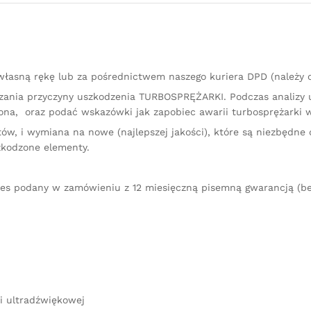
łasną rękę lub za pośrednictwem naszego kuriera DPD (należy
kazania przyczyny uszkodzenia TURBOSPRĘŻARKI. Podczas analizy
na, oraz podać wskazówki jak zapobiec awarii turbosprężarki w
ów, i wymiana na nowe (najlepszej jakości), które są niezbędne 
zkodzone elementy.
res podany w zamówieniu z 12 miesięczną pisemną gwarancją (be
i ultradźwiękowej