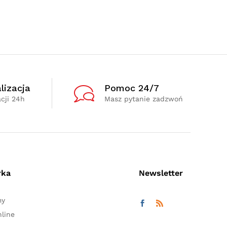
lizacja
Pomoc 24/7
cji 24h
Masz pytanie zadzwoń
rka
Newsletter
my
line