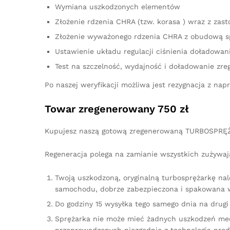
Wymiana uszkodzonych elementów
Złożenie rdzenia CHRA (tzw. korasa ) wraz z z
Złożenie wyważonego rdzenia CHRA z obudową s
Ustawienie układu regulacji ciśnienia doładowan
Test na szczelność, wydajność i doładowanie zre
Po naszej weryfikacji możliwa jest rezygnacja z n
Towar zregenerowany 750 zł
Kupujesz naszą gotową zregenerowaną TURBOSPRĘŻ
Regeneracja polega na zamianie wszystkich zużywaj
Twoją uszkodzoną, oryginalną turbosprężarkę na
samochodu, dobrze zabezpieczona i spakowana w
Do godziny 15 wysyłka tego samego dnia na drugi 
Sprężarka nie może mieć żadnych uszkodzeń me